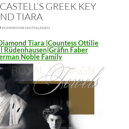
CASTELL’S GREEK KEY
ND TIARA
KOMMENTAR HINTERLASSEN
iamond Tiara |Countess Ottilie
ll Rüdenhausen|Gräfin Faber
 German Noble Family