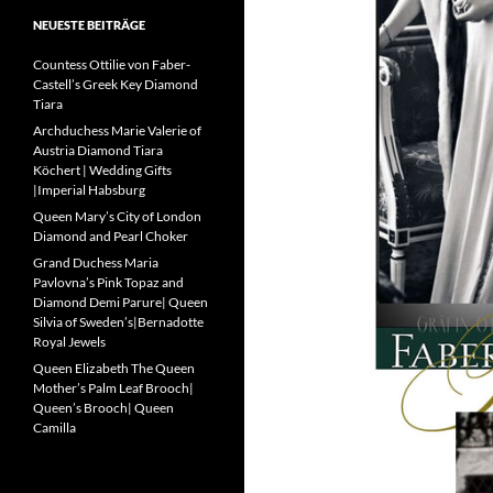
NEUESTE BEITRÄGE
Countess Ottilie von Faber-
Castell’s Greek Key Diamond
Tiara
Archduchess Marie Valerie of
Austria Diamond Tiara
Köchert | Wedding Gifts
|Imperial Habsburg
Queen Mary’s City of London
Diamond and Pearl Choker
Grand Duchess Maria
Pavlovna’s Pink Topaz and
Diamond Demi Parure| Queen
Silvia of Sweden’s|Bernadotte
Royal Jewels
Queen Elizabeth The Queen
Mother’s Palm Leaf Brooch|
Queen’s Brooch| Queen
Camilla