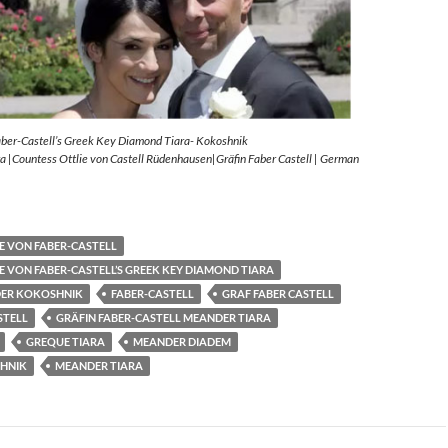
aber-Castell’s Greek Key Diamond Tiara- Kokoshnik
 |Countess Ottlie von Castell Rüdenhausen|Gräfin Faber Castell | German
E VON FABER-CASTELL
E VON FABER-CASTELL’S GREEK KEY DIAMOND TIARA
ER KOKOSHNIK
FABER-CASTELL
GRAF FABER CASTELL
STELL
GRÄFIN FABER-CASTELL MEANDER TIARA
GREQUE TIARA
MEANDER DIADEM
HNIK
MEANDER TIARA