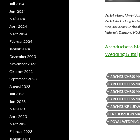
Juli 2024
Juni 2024
Archduchess Marie Vale
Mai 2024
Archduke Ludwig Victor
April 2024
size, see above in the 
Valerie’s Diamond Köch
März 2024
Februar 2024
Archduchess Mar
Januar 2024
Wedding Gifts |
Dezember 2023
November 2023
Oktober 2023
ARCHDUCHESS MA
September 2023
ARCHDUCHESS MA
August 2023
ARCHDUCHESS MA
Juli 2023
ARCHDUCHESS MA
Juni 2023
ARCHDUKE LUDWI
Mai 2023
ERZHERZOGIN MAR
April 2023
ROYAL WEDDING
März 2023
Februar 2023
Januar 2023