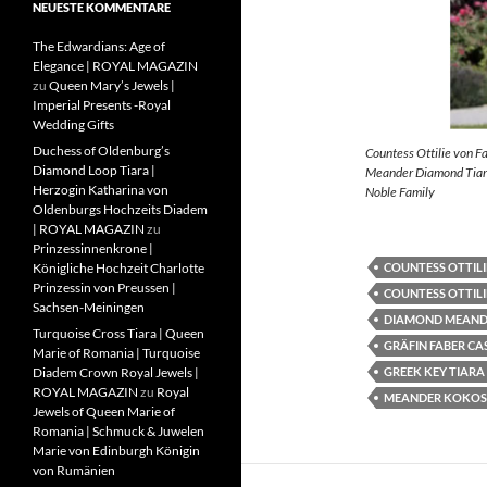
NEUESTE KOMMENTARE
The Edwardians: Age of
Elegance | ROYAL MAGAZIN
zu
Queen Mary’s Jewels |
Imperial Presents -Royal
Wedding Gifts
Duchess of Oldenburg’s
Countess Ottilie von F
Diamond Loop Tiara |
Meander Diamond Tiara
Herzogin Katharina von
Noble Family
Oldenburgs Hochzeits Diadem
| ROYAL MAGAZIN
zu
Prinzessinnenkrone |
COUNTESS OTTILI
Königliche Hochzeit Charlotte
Prinzessin von Preussen |
COUNTESS OTTILI
Sachsen-Meiningen
DIAMOND MEAND
Turquoise Cross Tiara | Queen
GRÄFIN FABER CA
Marie of Romania | Turquoise
GREEK KEY TIARA
Diadem Crown Royal Jewels |
ROYAL MAGAZIN
zu
Royal
MEANDER KOKOS
Jewels of Queen Marie of
Romania | Schmuck & Juwelen
Marie von Edinburgh Königin
von Rumänien