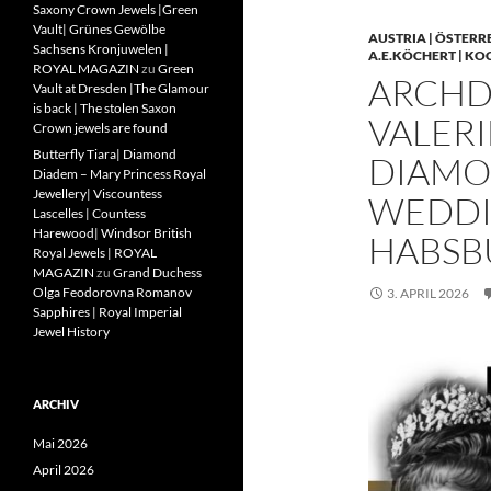
Saxony Crown Jewels |Green
Vault| Grünes Gewölbe
AUSTRIA | ÖSTERR
Sachsens Kronjuwelen |
A.E.KÖCHERT | KO
ROYAL MAGAZIN
zu
Green
ARCHD
Vault at Dresden |The Glamour
is back | The stolen Saxon
VALERI
Crown jewels are found
Butterfly Tiara| Diamond
DIAMO
Diadem – Mary Princess Royal
Jewellery| Viscountess
WEDDIN
Lascelles | Countess
Harewood| Windsor British
HABSB
Royal Jewels | ROYAL
MAGAZIN
zu
Grand Duchess
Olga Feodorovna Romanov
3. APRIL 2026
Sapphires | Royal Imperial
Jewel History
ARCHIV
Mai 2026
April 2026