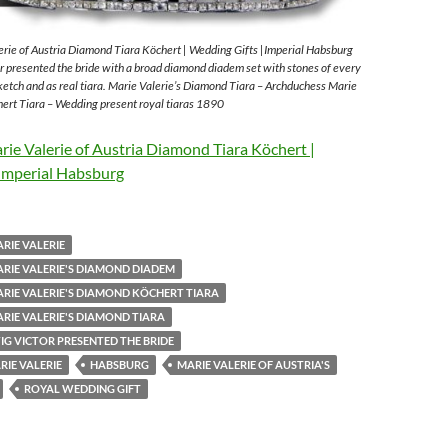
rie of Austria Diamond Tiara Köchert | Wedding Gifts |Imperial Habsburg
 presented the bride with a broad diamond diadem set with stones of every
sketch and as real tiara. Marie Valerie’s Diamond Tiara – Archduchess Marie
ert Tiara – Wedding present royal tiaras 1890
ie Valerie of Austria Diamond Tiara Köchert |
Imperial Habsburg
RIE VALERIE
RIE VALERIE'S DIAMOND DIADEM
RIE VALERIE'S DIAMOND KÖCHERT TIARA
RIE VALERIE'S DIAMOND TIARA
G VICTOR PRESENTED THE BRIDE
IE VALERIE
HABSBURG
MARIE VALERIE OF AUSTRIA'S
ROYAL WEDDING GIFT