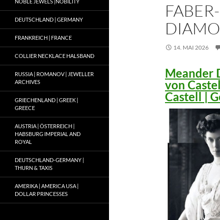
NOBLE JEWELS |NOBILITY
FABER-
DEUTSCHLAND | GERMANY
DIAMO
FRANKREICH | FRANCE
14. MAI 2026
COLLIER NECKLACE HALSBAND
Meander D
RUSSIA | ROMANOV | JEWELLER
von Caste
ARCHIVES
Castell |
GRIECHENLAND | GREEK |
GREECE
AUSTRIA | ÖSTERREICH |
HABSBURG IMPERIAL AND
ROYAL
DEUTSCHLAND-GERMANY |
THURN & TAXIS
AMERIKA | AMERICA USA |
DOLLAR PRINCESSES