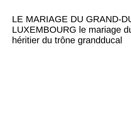
LE MARIAGE DU GRAND-DU
LUXEMBOURG le mariage du 
héritier du trône grandducal
le mariage du prince Guillaume
grandducal,
Le pays de Luxembourg dont 
sa presque,totalité si foncièr
s'est joyeu sement associé, a
son grand duc héréditaire. Mai
l'espoir de voir refleurir la d