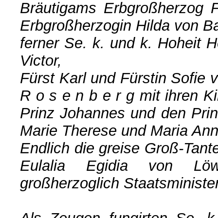
Bräutigams Erbgroßherzog F
Erbgroßherzogin Hilda von B
ferner Se. k. und k. Hoheit 
Victor,
Fürst Karl und Fürstin Sofie v
R o s e n b e r g mit ihren K
Prinz Johannes und den Prin
Marie Therese und Maria Ann
Endlich die greise Groß-Tant
Eulalia Egidia von Löw
großherzoglich Staatsminister