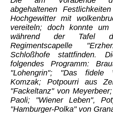
Die am Vorabende des
abgehaltenen Festlichkeiten
Hochgewitter mit wolkenbr
vereiteln; doch konnte u
während der Tafel d
Regimentscapelle "Erzh
Schloßhofe stattfinden. D
folgendes Programm: Brau
"Lohengrin"; "Das fidele
Komzak; Potpourri aus Zell
"Fackeltanz" von Meyerbeer;
Paoli; "Wiener Leben", Po
"Hamburger-Polka" von Gran