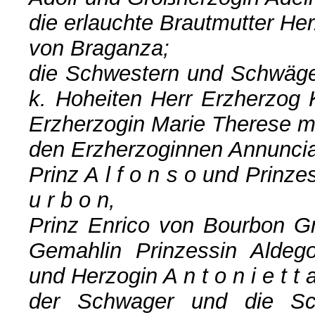
die erlauchte Brautmutter He
von Braganza;
die Schwestern und Schwäger
k. Hoheiten Herr Erzherzog 
Erzherzogin Marie Therese mi
den Erzherzoginnen Annuncia
Prinz A l f o n s o und Prinze
u r b o n,
Prinz Enrico von Bourbon Gr
Gemahlin Prinzessin Aldeg
und Herzogin A n t o n i e t t
der Schwager und die Sc