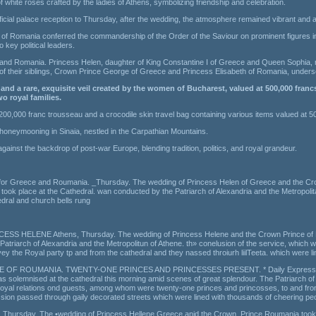
white roses crafted by the ladies of Athens, symbolizing friendship and celebration.
cial palace reception to Thursday, after the wedding, the atmosphere remained vibrant and an
 of Romania conferred the commandership of the Order of the Saviour on prominent figures inc
 key political leaders.
e and Romania. Princess Helen, daughter of King Constantine I of Greece and Queen Sophia,
of their siblings, Crown Prince George of Greece and Princess Elisabeth of Romania, unders
and a rare, exquisite veil created by the women of Bucharest, valued at 500,000 fra
o royal families.
 200,000 franc trousseau and a crocodile skin travel bag containing various items valued at 5
honeymooning in Sinaia, nestled in the Carpathian Mountains.
gainst the backdrop of post-war Europe, blending tradition, politics, and royal grandeur.
 Greece and Roumania. _Thursday. The wedding of Princess Helen of Greece and the Crown 
ok place at the Cathedral. wan conducted by the Patriarch of Alexandria and the Metropolitan
edral and church bells rung
NE Athens, Thursday. The wedding of Princess Helene and the Crown Prince of Ruma
triarch of Alexandria and the Metropolitun of Athene. th» conelusion of the service, which w
y the Royal party tp and from the cathedral and they nassed throiurh liilTeeta. which were l
ROUMANIA. TWENTY-ONE PRINCES AND PRINCESSES PRESENT. * Daily Express’ Corres
olemnised at the cathedral this morning amid scenes of great splendour. The Patriarch of Ale
oyal relations ond guests, among whom were twenty-one princes and princosses, to and from t
ssion passed through gaily decorated streets which were lined with thousands of cheering peop
rsday. The •wedding of Princess Hellene Greece anid the Crown. Prince Roumania took pl