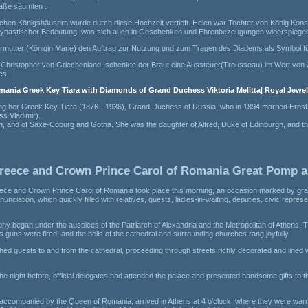
raße säumten
.
hen Königshäusern wurde durch diese Hochzeit vertieft. Helen war Tochter von König Konsta
dynastischer Bedeutung, was sich auch in Geschenken und Ehrenbezeugungen widerspiegel
germutter (Königin Marie) den Auftrag zur Nutzung und zum Tragen des Diadems als Symbol für
 Christopher von Griechenland, schenkte der Braut eine Aussteuer(Trousseau) im Wert von 
cs.
ania Greek Key Tiara with Diamonds of Grand Duchess Viktoria Melitta| Royal Jewe
g her Greek Key Tiara (1876 - 1936), Grand Duchess of Russia, who in 1894 married Ernst 
s Vladimir).
urgh, and of Saxe-Coburg and Gotha. She was the daughter of Alfred, Duke of Edinburgh, and 
eece and Crown Prince Carol of Romania Great Pomp a
ce and Crown Prince Carol of Romania took place this morning, an occasion marked by grand
nciation, which quickly filled with relatives, guests, ladies-in-waiting, deputies, civic represe
ony began under the auspices of the Patriarch of Alexandria and the Metropolitan of Athens. Th
s guns were fired, and the bells of the cathedral and surrounding churches rang joyfully.
ished guests to and from the cathedral, proceeding through streets richly decorated and lined
. The night before, official delegates had attended the palace and presented handsome gifts to th
accompanied by the Queen of Romania, arrived in Athens at 4 o’clock, where they were warm