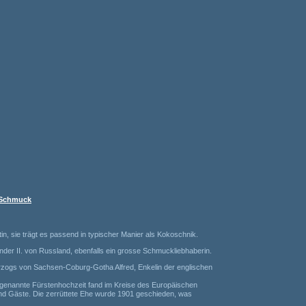
r Schmuck
, sie trägt es passend in typischer Manier als Kokoschnik.
er II. von Russland, ebenfalls ein grosse Schmuckliebhaberin.
erzogs von Sachsen-Coburg-Gotha Alfred, Enkelin der englischen
o genannte Fürstenhochzeit fand im Kreise des Europäischen
and Gäste. Die zerrüttete Ehe wurde 1901 geschieden, was