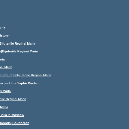
ania
istory
ijuteriile Reginei Maria
ijuteriile Reginei Maria
ria
ei Maria
inburgh|Bijuteriile Reginei Maria
ien und ihre Saphir Diadem
i Maria
ile Reginei Maria
 Maria
 villa in Moscow
diamonds| Boucheron