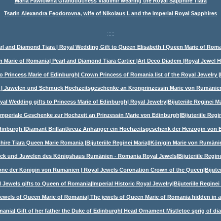
Maria Pawlowna Grandduchess Vladimir wearing the Royal Sapphire Tiara
Tsarin Alexandra Feodorovna, wife of Nikolaus I. and the Imperial Royal Sapphires
:::::
rl and Diamond Tiara | Royal Wedding Gift to Queen Elisabeth | Queen Marie of Rom
 Marie of Romania| Pearl and Diamond Tiara Cartier |Art Deco Diadem |Royal Jewel H
 Princess Marie of Edinburgh| Crown Princess of Romania list of the Royal Jewelry |B
| Juwelen und Schmuck Hochzeitsgeschenke an Kronprinzessin Marie von Rumänien|B
yal Wedding gifts to Princess Marie of Edinburgh| Royal Jewelry|Bijuteriile Reginei Ma
Imperiale Geschenke zur Hochzeit an Prinzessin Marie von Edinburgh|Bijuteriile Regin
dinburgh |Diamant Brillantkreuz Anhänger ein Hochzeitsgeschenk der Herzogin von Ed
hire Tiara Queen Marie Romania |Bijuteriile Reginei Maria||Königin Marie von Rumän
k und Juwelen des Königshaus Rumänien - Romania Royal Jewels|Bijuteriile Regine
e der Königin von Rumänien | Royal Jewels Coronation Crown of the Queen|Bijuteri
 Jewels gifts to Queen of Romania|Imperial Historic Royal Jewelry|Bijuteriile Reginei
Jewels of Queen Marie of Romania| The jewels of Queen Marie of Romania hidden in a
ania| Gift of her father the Duke of Edinburgh| Head Ornament Mistletoe sprig of 