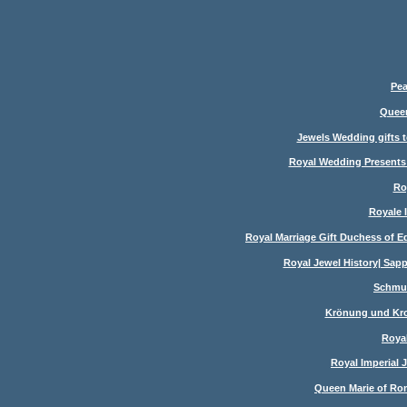
Pea
Queen
Jewels Wedding gifts to
Royal Wedding Presents 
Ro
Royale 
Royal Marriage Gift Duchess of E
Royal Jewel History| Sapp
Schmuc
Krönung und Kron
Royal
Royal Imperial 
Queen Marie of Rom