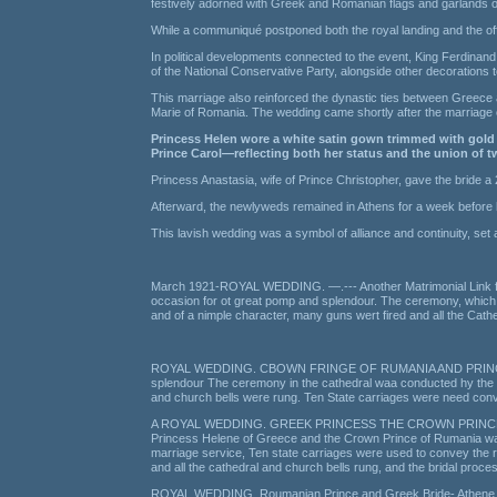
festively adorned with Greek and Romanian flags and garlands of 
While a communiqué postponed both the royal landing and the offi
In political developments connected to the event, King Ferdinand
of the National Conservative Party, alongside other decorations to
This marriage also reinforced the dynastic ties between Greec
Marie of Romania. The wedding came shortly after the marriage 
Princess Helen wore a white satin gown trimmed with gold 
Prince Carol—reflecting both her status and the union of tw
Princess Anastasia, wife of Prince Christopher, gave the bride a
Afterward, the newlyweds remained in Athens for a week before 
This lavish wedding was a symbol of alliance and continuity, set a
March 1921-ROYAL WEDDING. —.--- Another Matrimonial Link for
occasion for ot great pomp and splendour. The ceremony, which to
and of a nimple character, many guns wert fired and all the Cath
ROYAL WEDDING. CBOWN FRINGE OF RUMANIA AND PRINCESS HELE
splendour The ceremony in the cathedral waa conducted hy the Pa
and church bells were rung. Ten State carriages were need conve
A ROYAL WEDDING. GREEK PRINCESS THE CROWN PRINCE OF 
Princess Helene of Greece and the Crown Prince of Rumania was s
marriage service, Ten state carriages were used to convey the r
and all the cathedral and church bells rung, and the bridal proce
ROYAL WEDDING. Roumanian Prince and Greek Bride- Athene, Thu