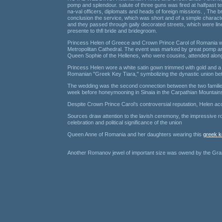
pomp and splendour. salute of three guns was fired at halfpast te
na-val officers, diplomats and heads of foreign missions. , The 
conclusion the service, which was short and of a simple characte
and they passed through gaily decorated streets, which were lined
presente to thfl bride and bridegroom.
Princess Helen of Greece and Crown Prince Carol of Romania were
Metropolitan Cathedral. The event was marked by great pomp and
Queen Sophie of the Hellenes, who were cousins, attended alongs
Princess Helen wore a white satin gown trimmed with gold and a
Romanian "Greek Key Tiara," symbolizing the dynastic union be
The wedding was the second connection between the two families
week before honeymooning in Sinaia in the Carpathian Mountain
Despite Crown Prince Carol’s controversial reputation, Helen acce
Sources draw attention to the lavish ceremony, the impressive roya
celebration and political significance of the union
Queen Anne of Romania and her daughters wearing this
greek k
Another Romanov jewel of important size was owend by the Gr