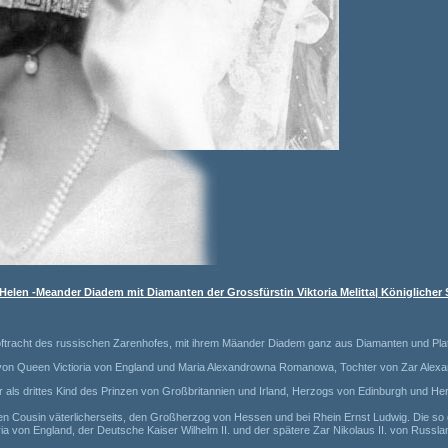
Helen -Meander Diadem mit Diamanten der Grossfürstin Viktoria Melitta| Königliche
ftracht des russischen Zarenhofes, mit ihrem Mäander Diadem ganz aus Diamanten und Platin
on Queen Victioria von England und Maria Alexandrowna Romanowa, Tochter von Zar Alexand
 als drittes Kind des Prinzen von Großbritannien und Irland, Herzogs von Edinburgh und H
ihren Cousin väterlicherseits, den Großherzog von Hessen und bei Rhein Ernst Ludwig. Die s
a von England, der Deutsche Kaiser Wilhelm II. und der spätere Zar Nikolaus II. von Russl