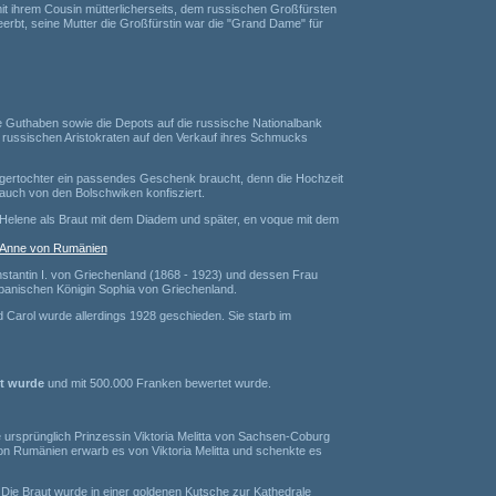
mit ihrem Cousin mütterlicherseits, dem russischen Großfürsten
erbt, seine Mutter die Großfürstin war die "Grand Dame" für
 Guthaben sowie die Depots auf die russische Nationalbank
e russischen Aristokraten auf den Verkauf ihres Schmucks
iegertochter ein passendes Geschenk braucht, denn die Hochzeit
auch von den Bolschwiken konfisziert.
 Helene als Braut mit dem Diadem und später, en voque mit dem
 Anne von Rumänien
stantin I. von Griechenland (1868 - 1923) und dessen Frau
r spanischen Königin Sophia von Griechenland.
d Carol wurde allerdings 1928 geschieden. Sie starb im
gt wurde
und mit 500.000 Franken bewertet wurde.
ursprünglich Prinzessin Viktoria Melitta von Sachsen-Coburg
von Rumänien erwarb es von Viktoria Melitta und schenkte es
. Die Braut wurde in einer goldenen Kutsche zur Kathedrale