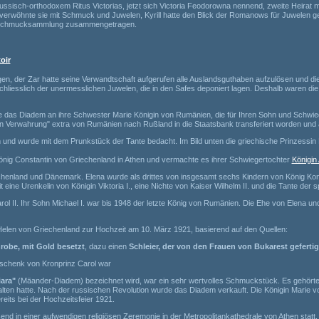
ussisch-orthodoxem Ritus Victorias, jetzt sich Victoria Feodorowna nennend, zweite Heirat 
verwöhnte sie mit Schmuck und Juwelen, Kyrill hatte den Blick der Romanows für Juwelen ge
ste Schmucksammlung zusammengetragen.
oir
der Zar hatte seine Verwandtschaft aufgerufen alle Auslandsguthaben aufzulösen und die
hliesslich der unermesslichen Juwelen, die in den Safes deponiert lagen. Deshalb waren di
ufte das Diadem an ihre Schwester Marie Königin von Rumänien, die für Ihren Sohn und Schw
en Verwahrung" extra von Rumänien nach Rußland in die Staatsbank transferiert worden und 
und wurde mit dem Prunkstück der Tante bedacht. Im Bild unten die griechische Prinzessin
König Constantin von Griechenland in Athen und vermachte es ihrer Schwiegertochter
Königin
chenland und Dänemark. Elena wurde als drittes von insgesamt sechs Kindern von König Kon
 eine Urenkelin von Königin Viktoria I., eine Nichte von Kaiser Wilhelm II. und die Tante de
l II. Ihr Sohn Michael I. war bis 1948 der letzte König von Rumänien. Die Ehe von Elena un
elen von Griechenland zur Hochzeit am 10. März 1921, basierend auf den Quellen:
robe, mit Gold besetzt
, dazu einen
Schleier, der von den Frauen von Bukarest geferti
eschenk von Kronprinz Carol war
ara"
(Mäander-Diadem) bezeichnet wird, war ein sehr wertvolles Schmuckstück. Es gehörte 
halten hatte. Nach der russischen Revolution wurde das Diadem verkauft. Die Königin Marie 
reits bei der Hochzeitsfeier 1921
.
ßend in einer aufwendigen religiösen Zeremonie in der Metropolitankathedrale von Athen statt