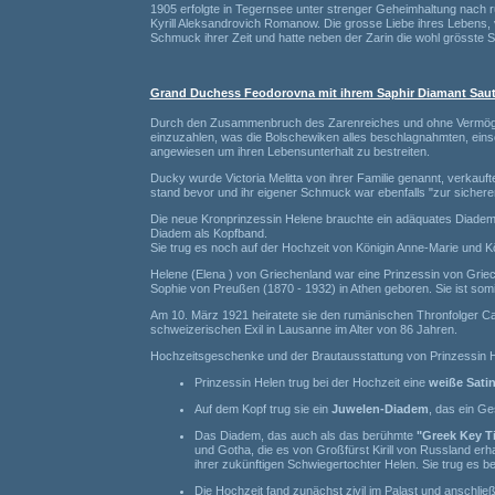
1905 erfolgte in Tegernsee unter strenger Geheimhaltung nach r
Kyrill Aleksandrovich Romanow. Die grosse Liebe ihres Lebens, 
Schmuck ihrer Zeit und hatte neben der Zarin die wohl grös
Grand Duchess Feodorovna mit ihrem Saphir Diamant Saut
Durch den Zusammenbruch des Zarenreiches und ohne Vermögen, 
einzuzahlen, was die Bolschewiken alles beschlagnahmten, einsc
angewiesen um ihren Lebensunterhalt zu bestreiten.
Ducky wurde Victoria Melitta von ihrer Familie genannt, verka
stand bevor und ihr eigener Schmuck war ebenfalls "zur sicher
Die neue Kronprinzessin Helene brauchte ein adäquates Diadem 
Diadem als Kopfband.
Sie trug es noch auf der Hochzeit von Königin Anne-Marie und 
Helene (Elena ) von Griechenland war eine Prinzessin von Grie
Sophie von Preußen (1870 - 1932) in Athen geboren. Sie ist somit
Am 10. März 1921 heiratete sie den rumänischen Thronfolger Caro
schweizerischen Exil in Lausanne im Alter von 86 Jahren.
Hochzeitsgeschenke und der Brautausstattung von Prinzessin H
Prinzessin Helen trug bei der Hochzeit eine
weiße Satin
Auf dem Kopf trug sie ein
Juwelen-Diadem
, das ein G
Das Diadem, das auch als das berühmte
"Greek Key Ti
und Gotha, die es von Großfürst Kirill von Russland er
ihrer zukünftigen Schwiegertochter Helen. Sie trug es be
Die Hochzeit fand zunächst zivil im Palast und anschlie