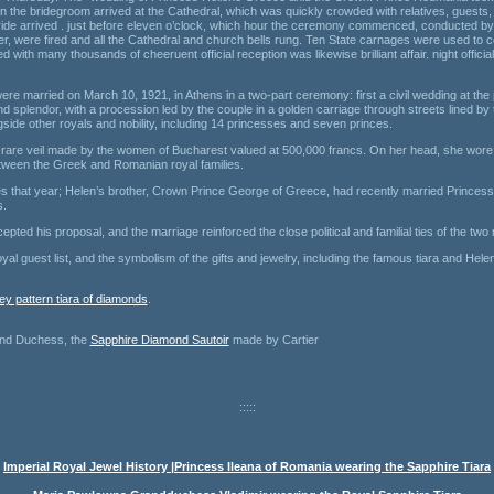
n the bridegroom arrived at the Cathedral, which was quickly crowded with relatives, guests, C
bride arrived . just before eleven o’clock, which hour the ceremony commenced, conducted by th
r, were fired and all the Cathedral and church bells rung. Ten State carnages were used to 
 with many thousands of cheeruent official reception was likewise brilliant affair. night offi
 married on March 10, 1921, in Athens in a two-part ceremony: first a civil wedding at the 
 splendor, with a procession led by the couple in a golden carriage through streets lined 
ide other royals and nobility, including 14 princesses and seven princes.
 rare veil made by the women of Bucharest valued at 500,000 francs. On her head, she wore 
tween the Greek and Romanian royal families.
 that year; Helen’s brother, Crown Prince George of Greece, had recently married Princess
s.
pted his proposal, and the marriage reinforced the close political and familial ties of the two
l guest list, and the symbolism of the gifts and jewelry, including the famous tiara and Helen’
ey pattern tiara of diamonds
.
and Duchess, the
Sapphire Diamond Sautoir
made by Cartier
:::::
Imperial Royal Jewel History |Princess Ileana of Romania wearing the Sapphire Tiara