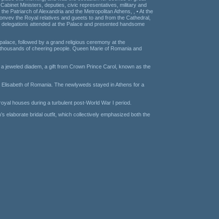
abinet Ministers, deputies, civic representatives, military and
e Patriarch of Alexandria and the Metropolitan Athens, , • At the
convev the Royal relatives and gueets to and from the Cathedral,
cial delegations attended at the Palace and presented handsome
palace, followed by a grand religious ceremony at the
by thousands of cheering people. Queen Marie of Romania and
a jeweled diadem, a gift from Crown Prince Carol, known as the
 Elisabeth of Romania. The newlyweds stayed in Athens for a
 royal houses during a turbulent post-World War I period.
s elaborate bridal outfit, which collectively emphasized both the