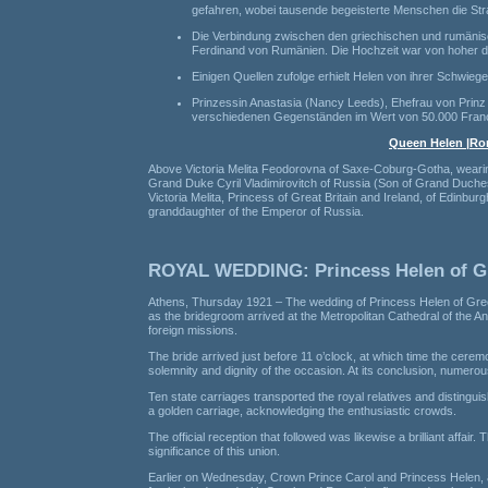
gefahren, wobei tausende begeisterte Menschen die St
Die Verbindung zwischen den griechischen und rumänisc
Ferdinand von Rumänien. Die Hochzeit war von hoher 
Einigen Quellen zufolge erhielt Helen von ihrer Schwie
Prinzessin Anastasia (Nancy Leeds), Ehefrau von Prinz
verschiedenen Gegenständen im Wert von 50.000 Fran
Queen Helen |Rom
Above Victoria Melita Feodorovna of Saxe-Coburg-Gotha, wearin
Grand Duke Cyril Vladimirovitch of Russia (Son of Grand Duches
Victoria Melita, Princess of Great Britain and Ireland, of Edinb
granddaughter of the Emperor of Russia.
ROYAL WEDDING: Princess Helen of Gr
Athens, Thursday 1921 – The wedding of Princess Helen of Gree
as the bridegroom arrived at the Metropolitan Cathedral of the Annu
foreign missions.
The bride arrived just before 11 o’clock, at which time the cerem
solemnity and dignity of the occasion. At its conclusion, numerou
Ten state carriages transported the royal relatives and distingu
a golden carriage, acknowledging the enthusiastic crowds.
The official reception that followed was likewise a brilliant affair
significance of this union.
Earlier on Wednesday, Crown Prince Carol and Princess Helen, 