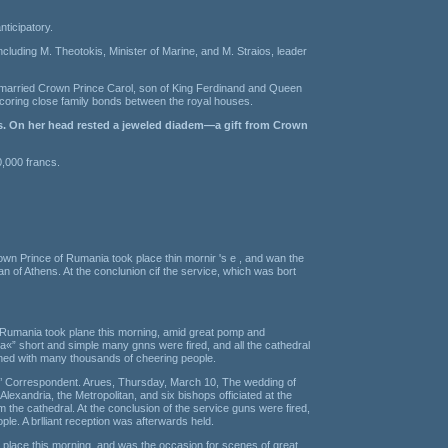
ticipatory.
luding M. Theotokis, Minister of Marine, and M. Straios, leader
 married Crown Prince Carol, son of King Ferdinand and Queen
coring close family bonds between the royal houses.
ncs. On her head rested a jeweled diadem—a gift from Crown
0,000 francs.
Prince of Rumania took place thin mornir 's e , and wan the
 of Athens. At the conclunion cif the service, which was bort
nia took plane this morning, amid great pomp and
a«” short and simple many gnns were fired, and all the cathedral
ined with many thousands of cheering people.
pondent. Arues, Thursday, March 10, The wedding of
xandria, the Metropolitan, and six bishops officiated at the
he cathedral. At the conclusion of the service guns were fired,
le. A brlliant reception was afterwards held.
ace this morning, and was the occasion for scenes of great