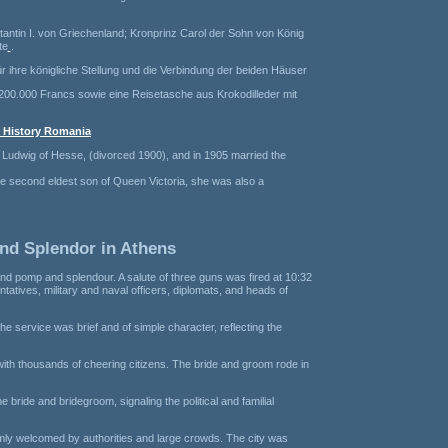
ntin I. von Griechenland; Kronprinz Carol der Sohn von König
te
.
 ihre königliche Stellung und die Verbindung der beiden Häuser
200.000 Francs sowie eine Reisetasche aus Krokodilleder mit
l History Romania
Ludwig of Hesse, (divorced 1900), and in 1905 married the
the second eldest son of Queen Victoria, she was also a
nd Splendor in Athens
 pomp and splendour. A salute of three guns was fired at 10:32
ntatives, military and naval officers, diplomats, and heads of
e service was brief and of simple character, reflecting the
 with thousands of cheering citizens. The bride and groom rode in
e bride and bridegroom, signaling the political and familial
ly welcomed by authorities and large crowds. The city was