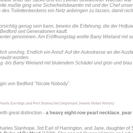
ette mußte ging eine Sicherheitsbeamtin mit und der Chef unse
n des Toilettenbeckens ein Netz anbringen zu lassen, damit nic
rsichtig genug sein kann, bewies die Erfahrung, die der Hofjuw
edford seit Generationen kauft.
Center genommen. Am Eröffnungstag wollte Barry Wieland mit s
ch unruhig. Endlich ein Anruf: Auf der Autostrasse an der Ausfa
eraubt worden.
 -bis Barry Wieland mit blutendem Schädel und grün und bla
gin von Bedford "Nicole Nobody".
Pearls Earrings and Perl Stomacher| Important Jewels Nobel History
th great distinction -
a heavy eight-row pearl necklace
,
pear 
arles Stanhope, 3rd Earl of Harrington, and Jane, daughter of 