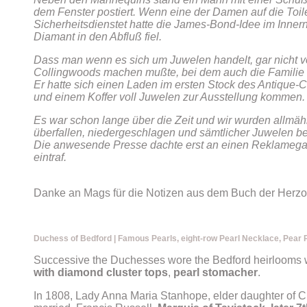
dem Fenster postiert. Wenn eine der Damen auf die Toil
Sicherheitsdienstet hatte die James-Bond-Idee im Inner
Diamant in den Abfluß fiel.
Dass man wenn es sich um Juwelen handelt, gar nicht vo
Collingwoods machen mußte, bei dem auch die Familie B
Er hatte sich einen Laden im ersten Stock des Antique-
und einem Koffer voll Juwelen zur Ausstellung kommen.
Es war schon lange über die Zeit und wir wurden allmähli
überfallen, niedergeschlagen und sämtlicher Juwelen b
Die anwesende Presse dachte erst an einen Reklamegag
eintraf.
Danke an Mags für die Notizen aus dem Buch der Herzo
Duchess of Bedford | Famous Pearls, eight-row Pearl Necklace, Pear 
Successive the Duchesses wore the Bedford heirlooms wi
with diamond cluster tops
,
pearl stomacher
.
In 1808, Lady Anna Maria Stanhope, elder daughter of Ch