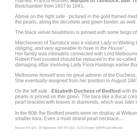
married, Francis Russell,
Marquis of Tavistock, later 
Bedchamber from 1837 to 1841.
Above on the right side - pictured in the gold framed med
the pearls, along the decollete and gown border, as well a
The black velvet headdress is pinned with some twigs of 
Marchioness of Tavistock was a valued Lady-in-Waiting 
obliging, and very agreeable to have in the House’
.
Her family was intimately connected with Lord Melbourn
Robert Peel insisted should be replaced in the so-calle
damaging affair involving Lady Flora Hastings earlier tha
Melbourne himself was no great admirer of the Duchess,
She eventually resigned from her position in August 184
On the left side -
Elizabeth Duchess of Bedford
with th
pearls is pinned on ther gown. The tiara like a ducal cor
pearl bracelet with leaves in diamonds, which was later s
In the 80th the Bedford jewels were on display at Wobur
smaller tiara. Even a multi strand pearl necklace....
Sources:RA QVJ: 19 September 1837,RA QVJ: 21/23 October 1839;RoyalCollection;