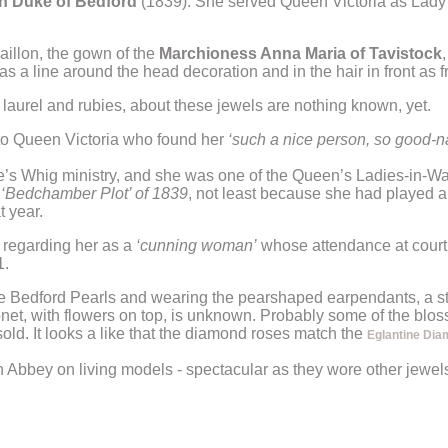
7th Duke of Bedford
(1839). She served Queen Victoria as Lady 
aillon, the gown of the
Marchioness Anna Maria of Tavistock
s a line around the head decoration and in the hair in front as f
laurel and rubies, about these jewels are nothing known, yet.
to Queen Victoria who found her
‘such a nice person, so good-n
e’s Whig ministry, and she was one of the Queen’s Ladies-in-W
d
‘Bedchamber Plot’ of 1839
, not least because she had played a 
t year.
 regarding her as a
‘cunning woman’
whose attendance at court 
1.
e Bedford Pearls and wearing the pearshaped earpendants, a s
onet, with flowers on top, is unknown. Probably some of the blos
old. It looks a like that the diamond roses match the
Eglantine Dia
n Abbey on living models - spectacular as they wore other jewel