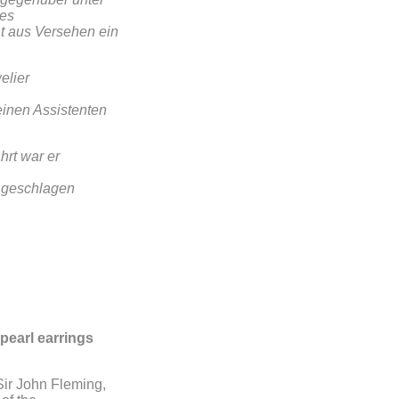
res
ht aus Versehen ein
elier
einen Assistenten
hrt war er
u geschlagen
pearl earrings
Sir John Fleming,