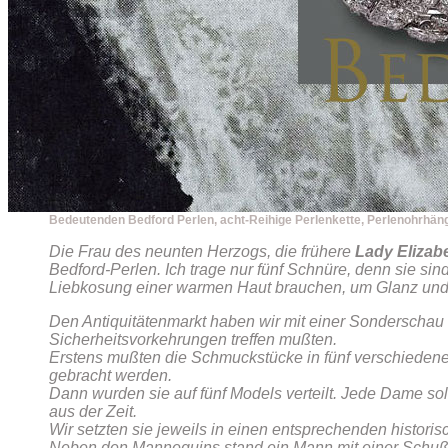
Bedeutenden Bedford Perlen, acht-Reihige Perlenkette, Perlenohrhän
Die Frau des neunten Herzogs, die frühere
Lady Elizab
Bedford-Perlen. Ich trage nur fünf Schnüre, denn sie sin
Liebkosung einer warmen Haut brauchen, um Glanz un
Den Antiquitätenmarkt haben wir mit einer Sonderschau 
Sicherheitsvorkehrungen treffen mußten.
Erstens mußten die Schmuckstücke in fünf verschiedene
gebracht werden.
Dann wurden sie auf fünf Models verteilt. Jede Dame so
aus der Zeit.
Wir setzten sie jeweils in einen entsprechenden histori
Neben den Mannequins stand ein Mann mit einer Schußw