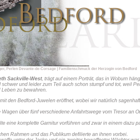
ger, Perlen Devante-de-Corsage | Familienschmuck der Herzogin von Bedford
eth Sackville-West
, trägt auf einem Porträt, das in Woburn hän
d schwer und leider zum Teil auch schon stumpf und tot, weil Pe
d Leben zu bewahren.
mit den Bedford-Juwelen eröffnet, wobei wir natürlich sagenhaf
 Wagen über fünf verschiedene Anfahrtswege vom Tresor an Ort
llte eine komplette Garnitur vorführen und zwar in einem dazu
schen Rahmen und das Publikum defilierte an ihnen vorbei.
affe unter der Jacke und ein zweiter bewaffneter Wächter war