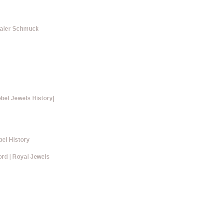
rialer Schmuck
bel Jewels History|
bel History
rd | Royal Jewels