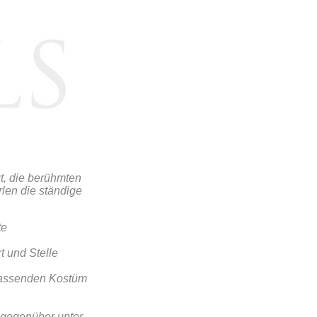
gt, die berühmten
rlen die ständige
te
 und Stelle
 passenden Kostüm
 gegenüber unter