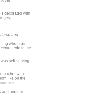
of the
, is decorated with
ringes.
atured and
aiting whom Sir
central role in the
was self-serving.
tomacher with
som like on the
mond Tiara
s and another