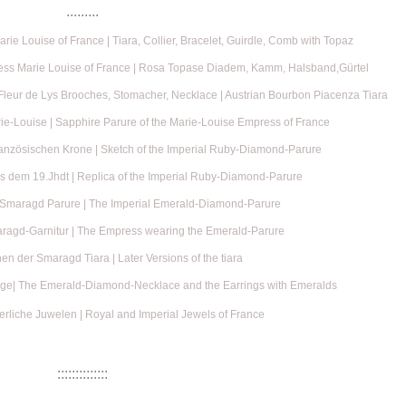
.........
ie Louise of France | Tiara, Collier, Bracelet, Guirdle, Comb with Topaz
ess Marie Louise of France | Rosa Topase Diadem, Kamm, Halsband,Gürtel
leur de Lys Brooches, Stomacher, Necklace | Austrian Bourbon Piacenza Tiara
ie-Louise | Sapphire Parure of the Marie-Louise Empress of France
ranzösischen Krone | Sketch of the Imperial Ruby-Diamond-Parure
s dem 19.Jhdt | Replica of the Imperial Ruby-Diamond-Parure
r Smaragd Parure | The Imperial Emerald-Diamond-Parure
aragd-Garnitur | The Empress wearing the Emerald-Parure
en der Smaragd Tiara | Later Versions of the tiara
nge| The Emerald-Diamond-Necklace and the Earrings with Emeralds
erliche Juwelen | Royal and Imperial Jewels of France
::::::::::::::