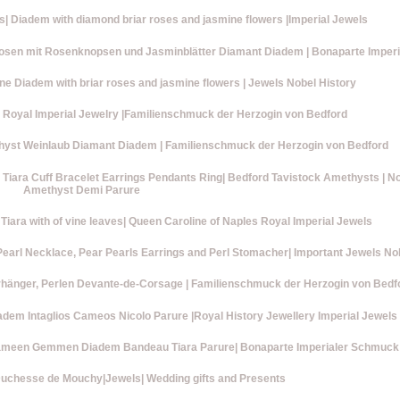
s| Diadem with diamond briar roses and jasmine flowers |Imperial Jewels
de Rosen mit Rosenknopsen und Jasminblätter Diamant Diadem | Bonaparte Impe
ne Diadem with briar roses and jasmine flowers | Jewels Nobel History
 Royal Imperial Jewelry |Familienschmuck der Herzogin von Bedford
thyst Weinlaub Diamant Diadem | Familienschmuck der Herzogin von Bedford
ara Cuff Bracelet Earrings Pendants Ring| Bedford Tavistock Amethysts | No
Amethyst Demi Parure
ara with of vine leaves| Queen Caroline of Naples Royal Imperial Jewels
earl Necklace, Pear Pearls Earrings and Perl Stomacher| Important Jewels No
rhänger, Perlen Devante-de-Corsage | Familienschmuck der Herzogin von Bedfo
adem Intaglios Cameos Nicolo Parure |Royal History Jewellery Imperial Jewels
o Kameen Gemmen Diadem Bandeau Tiara Parure| Bonaparte Imperialer Schmuck
Duchesse de Mouchy|Jewels| Wedding gifts and Presents