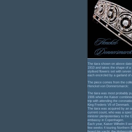
The tiara shown on above date
1910 and takes the shape of a 
stylised flowers set with seve
each encircled by a garland of
The piece comes from the colle
Henckel von Donnersmarck:
The tiara was most probably p
1906 when the Kaiser combined
trip with attending the coronati
King Frederic VII of Denmark.
The tiara was acquired by an a
current count, who was a spec
minister plenipotentiary to the
embassy in Copenhagen.
Each year, Kaiser Wilhelm II w
few weeks 4 touring Northern 
board his yacht, the Hohenzolle