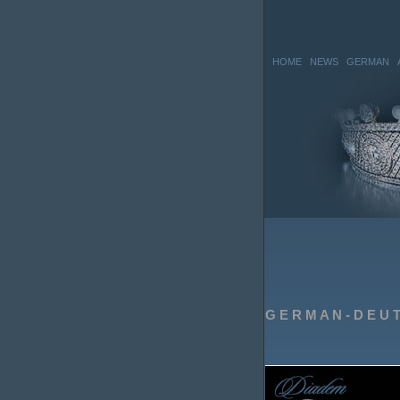
HOME
NEWS
GERMAN
G E R M A N - D E U