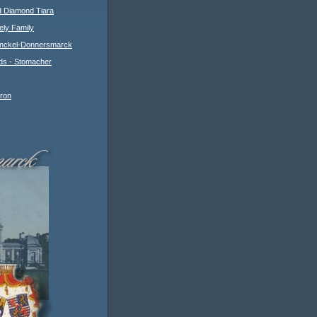
 Diamond Tiara
ely Family
Henckel-Donnersmarck
ds - Stomacher
ron