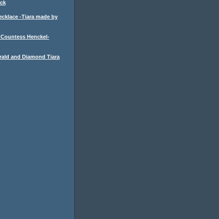
ck
cklace -Tiara made by
a Countess Henckel-
ald and Diamond Tiara