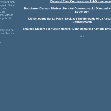
Diamond Tiara Countess Henckel-Donnersmar
 widmet sich
rpark. Seinen
Boucheron Diamant Diadem | Henckel-Donnersmarck | Diamond Ne
ch als
Boucheron
, als
hes Mitglied
 geltend.
Die Smaragde der La Paiva | Necklac | The Emeralds of La Paiv
Donnersmarck
Smaragd Diadem der Fürstin Henckel-Donnersmarck | Famous Emer
mily can be
 and has its
:::::
s
t