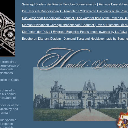
Smaragd Diadem der Fürstin Henckel-Donnersmarck | Famous Emerald and
Die Henckel- Donnersmarck Diamanten | Yellow large Diamonds of the Princ
Das Wasserfall Diadem von Chaumet | The waterfall tiara of the Princess 
Diamant Eidechsen Corsage-Brosche von Chaumet | Pair of Diamond Lézar
Die Perlen der Paiva | Empress Eugenies Pearls onced owende by La Paiva
Boucheron Diamant Diadem | Diamond Tiara and Necklace made by Bouche
s from circa
large crown of
n diamonds,
 diamonds.
ction of Count
urchased in
 his annual
on in June of
ncestor of the
ial envoy and
 German
ould spend a
Europe on
rn, on his