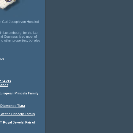
n Carl Joseph von Henckel -
in Luxembourg, for the last
and Countess lived most of
and other properties, but also
nge
.54 cts
monds
uropean Princely Family
f Diamonds Tiara
 of the Princely Family
Royal Jewels| Pair of