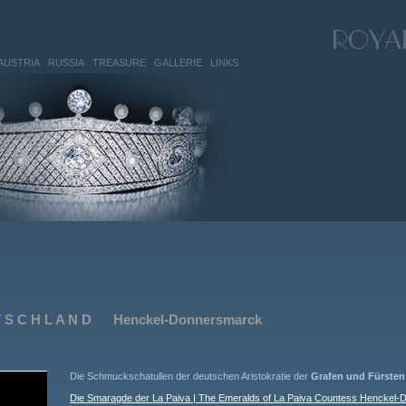
AUSTRIA
RUSSIA
TREASURE
GALLERIE
LINKS
 T S C H L A N D Henckel-Donnersmarck
Die Schmuckschatullen der deutschen Aristokratie der
Grafen und Fürste
Die Smaragde der La Paiva | The Emeralds of La Paiva Countess Henckel