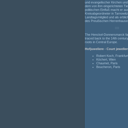
und evangelischer Kirchen und
dem von ihm eingerichteten Tie
politischen Einfluß macht er au
Kreisabgeordneter in Tarnowitz
Landtagsmitglied und als erblic
des Preußischen Herrenhauses
:::::
The Henckel-Donnersmarck fa
traced back to the 14th century
roots in Central Europe.
Hofjuweliere - Court jeweller
Robert Koch, Frankfur
Köchert, Wien
Chaumet, Paris
Boucheron, Paris