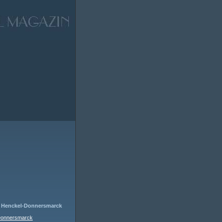
n Henckel-Donnersmarck
-Donnersmarck