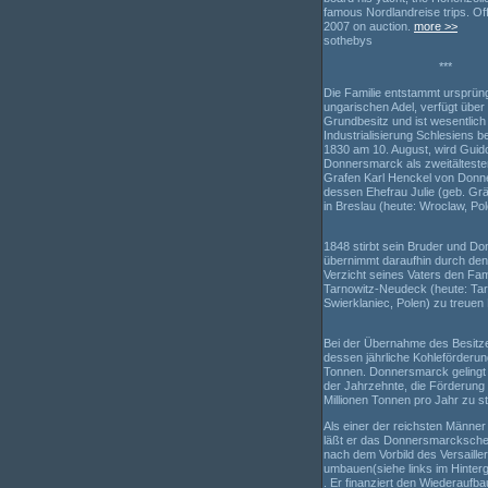
famous Nordlandreise trips. Of
2007 on auction.
more >>
sothebys
***
Die Familie entstammt ursprün
ungarischen Adel, verfügt übe
Grundbesitz und ist wesentlich
Industrialisierung Schlesiens bet
1830 am 10. August, wird Guid
Donnersmarck als zweitälteste
Grafen Karl Henckel von Don
dessen Ehefrau Julie (geb. Grä
in Breslau (heute: Wroclaw, Po
1848 stirbt sein Bruder und D
übernimmt daraufhin durch den f
Verzicht seines Vaters den Fam
Tarnowitz-Neudeck (heute: Ta
Swierklaniec, Polen) zu treuen
Bei der Übernahme des Besitze
dessen jährliche Kohleförderu
Tonnen. Donnersmarck gelingt 
der Jahrzehnte, die Förderung 
Millionen Tonnen pro Jahr zu st
Als einer der reichsten Männe
läßt er das Donnersmarcksch
nach dem Vorbild des Versaille
umbauen(siehe links im Hinter
. Er finanziert den Wiederaufba