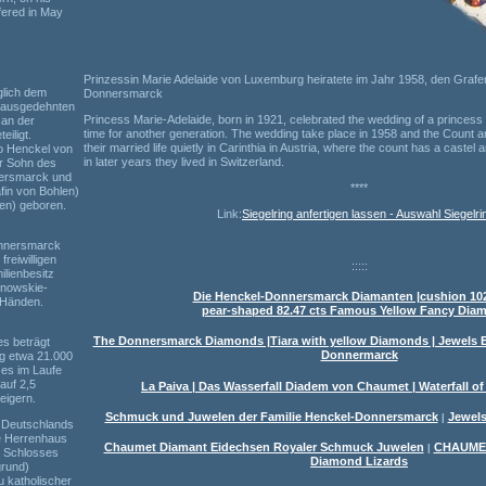
fered in May
Prinzessin Marie Adelaide von Luxemburg heiratete im Jahr 1958, den Grafe
glich dem
Donnersmarck
r ausgedehnten
Princess Marie-Adelaide, born in 1921, celebrated the wedding of a princess 
 an der
time for another generation. The wedding take place in 1958 and the Count 
eiligt.
their married life quietly in Carinthia in Austria, where the count has a castel 
o Henckel von
in later years they lived in Switzerland.
r Sohn des
nersmarck und
****
fin von Bohlen)
len) geboren.
Link:
Siegelring anfertigen lassen - Auswahl Siegelri
onnersmarck
reiwilligen
:::::
ilienbesitz
rnowskie-
Die Henckel-Donnersmarck Diamanten |cushion 102
 Händen.
pear-shaped 82.47 cts Famous Yellow Fancy Dia
The Donnersmarck Diamonds |Tiara with yellow Diamonds | Jewels E
s beträgt
Donnermarck
ng etwa 21.000
es im Laufe
auf 2,5
La Paiva | Das Wasserfall Diadem von Chaumet | Waterfall o
eigern.
Schmuck und Juwelen der Familie Henckel-Donnersmarck
Jewels
|
r Deutschlands
e Herrenhaus
Chaumet Diamant Eidechsen Royaler Schmuck Juwelen
CHAUMET 
|
r Schlosses
Diamond Lizards
grund)
u katholischer