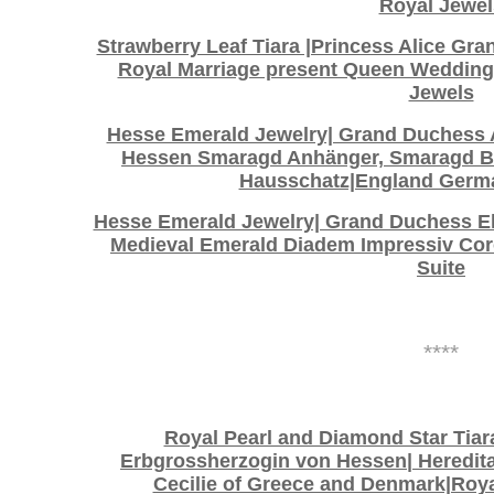
Royal Jewel
Strawberry Leaf Tiara |Princess Alice Gr
Royal Marriage present Queen Wedding
Jewels
Hesse Emerald Jewelry| Grand Duchess A
Hessen Smaragd Anhänger, Smaragd B
Hausschatz|England Germ
Hesse Emerald Jewelry| Grand Duchess El
Medieval Emerald Diadem Impressiv Cor
Suite
****
Royal Pearl and Diamond Star Tiar
Erbgrossherzogin von Hessen| Heredit
Cecilie of Greece and Denmark|Roy