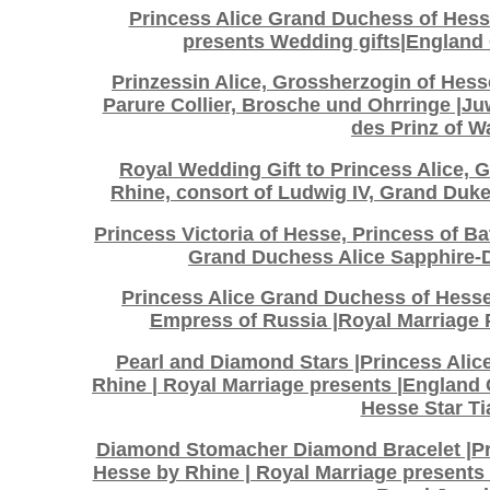
Princess Alice Grand Duchess of Hess
presents Wedding gifts|England
Prinzessin Alice, Grossherzogin of Hess
Parure Collier, Brosche und Ohrringe |
des Prinz of W
Royal Wedding Gift to Princess Alice,
Rhine, consort of Ludwig IV, Grand Duk
Princess Victoria of Hesse, Princess of Ba
Grand Duchess Alice Sapphire-
Princess Alice Grand Duchess of Hesse
Empress of Russia |Royal Marriage 
Pearl and Diamond Stars |Princess Ali
Rhine | Royal Marriage presents |England
Hesse Star Ti
Diamond Stomacher Diamond Bracelet |Pr
Hesse by Rhine | Royal Marriage present