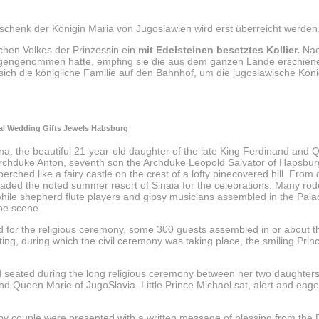
schenk der Königin Maria von Jugoslawien wird erst überreicht werden
hen Volkes der Prinzessin ein
mit Edelsteinen besetztes Kollier.
Nac
gengenommen hatte, empfing sie die aus dem ganzen Lande erschiene
ich die königliche Familie auf den Bahnhof, um die jugoslawische Köni
ial Wedding Gifts Jewels Habsburg
na, the beautiful 21-year-old daughter of the late King Ferdinand and 
Archduke Anton, seventh son the Archduke Leopold Salvator of Hapsbu
erched like a fairy castle on the crest of a lofty pinecovered hill. From 
nvaded the noted summer resort of Sinaia for the celebrations. Many r
while shepherd flute players and gipsy musicians assembled in the Pal
the scene.
or the religious ceremony, some 300 guests assembled in or about the
ing, during which the civil ceremony was taking place, the smiling Prin
 seated during the long religious ceremony between her two daughter
d Queen Marie of JugoSlavia. Little Prince Michael sat, alert and eager
couple were presented with a written message of blessing from the P