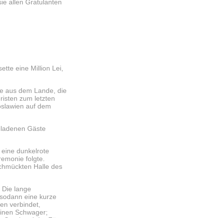
sie allen Gratulanten
te eine Million Lei,
e aus dem Lande, die
isten zum letzten
oslawien auf dem
geladenen Gäste
 eine dunkelrote
remonie folgte.
schmückten Halle des
Die lange
 sodann eine kurze
en verbindet,
einen Schwager;