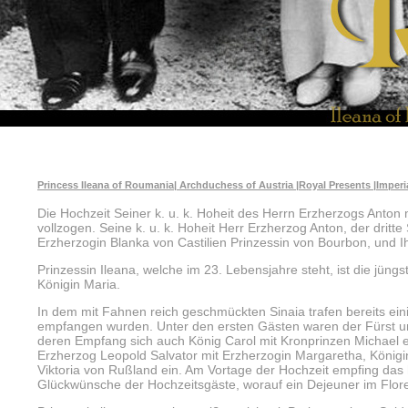
Princess Ileana of Roumania| Archduchess of Austria |Royal Presents |Imper
Die Hochzeit Seiner k. u. k. Hoheit des Herrn Erzherzogs Anton 
vollzogen. Seine k. u. k. Hoheit Herr Erzherzog Anton, der dritt
Erzherzogin Blanka von Castilien Prinzessin von Bourbon, und I
Prinzessin Ileana, welche im 23. Lebensjahre steht, ist die jün
Königin Maria.
In dem mit Fahnen reich geschmückten Sinaia trafen bereits ein
empfangen wurden. Unter den ersten Gästen waren der Fürst und 
deren Empfang sich auch König Carol mit Kronprinzen Michael ei
Erzherzog Leopold Salvator mit Erzherzogin Margaretha, König
Viktoria von Rußland ein. Am Vortage der Hochzeit empfing das 
Glückwünsche der Hochzeitsgäste, worauf ein Dejeuner im Flo