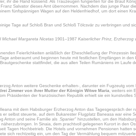
eder, ihr die Hand küssend. Als Trauzeugen fungierten für die Braut Kön
zog Franz Salvator dieses Amt übernommen. Nachdem das junge Paar di
einem fünfspännigen Wagen auf den Heldenfriedhof, um dort einen Kra
inige Tage auf Schloß Bran und Schloß Tölcsvär zu verbringen und si
l Michael Margareta Nicetas
1901–1987
Kaiserlicher Prinz, Erzherzog 
nenden Feierlichkeiten anläßlich der Eheschließung der Prinzessin Il
i Tage anberaumt und beginnen heute mit festlichen Empfängen in den 
Brautgeschenke stattfindet, die aus allen Teilen Rumäniens im Laufe d
herzog Anton weitere Geschenke erhalten-, darunter ein Fugzeutg vom 
drei Zimmer von ihrer Mutter der Königin Witwe Maria
, weiters ein
m Präsidenten der französischen Republik erhielt sie ein kunstvolles 
 Ileana mit dem Habsburger Erzherzog Anton das Tagesgespräch der 
 er selbst steuerte, auf dem Bukarester Flugplatz Baneasa war eine S
og Anton und seine Familie als .Spanier" hinzustellen, um den Habsbu
 näherzubringen. In Sinaia, dem prachtvoll gelegenen Kurort in den Os
seit Tagen Hochbetrieb. Die Hotels und vornehmen Pensionen hatten s
ete sich rechtzeitig ein, um den Tag der Vermählung bequem mitzuerl