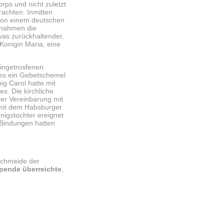
rps und nicht zuletzt
rachten. Inmitten
. von einem deutschen
d nahmen die
vas zurückhaltender,
Konigin Maria, eine
ingetrosfenen
ales ein Gebetschemel
ig Carol hatte mit
s. Die kirchliche
ner Vereinbarung mit
 mit dem Habsburger
nigstochter ereignet
 Bindungen hatten
schmeide der
spende überreichte
,