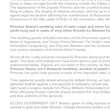
drove in State carriage throuth the cheering crowds the military
The appearance of the popular Princess and her youthful husban
firing of volleys, the singing of national choruses, and the ay i
signed legal declaration affirming her maintenance of Roumanian c
honeymoon in the little castle of Bran, in the mountains, after wh
Princess Ileana's wedding robe of satin crepe and silver tis
yards long and is made of very silver threads by Madami F
The wedding guests included members of the Roumania royal fami
Marie of Yugoslavia, and Crown Prince Michael. The bride's mate
Hohenlohe-Langenburg, and Princess Beatrice and her husband a
and various members of Archduke Anton's family.
Arnow all the costly presents received by Princess Ileana and t
apart. The bride and bridegroom have been given a pair of youn
matrimonial fidelity. Pigeons are not eaten in this country, as t
Princess Ileana, are a diamond necklace, another of pearls
Princess has given sixty pounds to each of the important cities, 
They appeared quietly simple among the brilliant throng, as han
gleamed brightly against a background of delicately carved oak. 
right hand a sceptre, beside him Prince Wilhelm Hohenzollern in
three officiating Roman Catholic priests provided the most brillia
and blue uniforms of the generals
£5,OOO GOVERNMENT GIFT. lleana's gown of softly lustrous ivory s
worked in gold and silver threads. Orange blossoms nestled in t