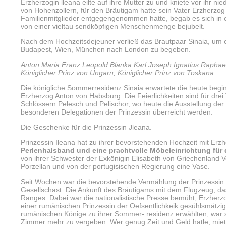
Erzherzogin lleana eilte auf ihre Mutter zu und kniete vor ihr ni
von Hohenzollern, für den Bräutigam hatte sein Vater Erzher
Familienmitglieder entgegengenommen hatte, begab es sich in 
von einer vieltau­ sendköpfigen Menschenmenge bejubelt.
Nach dem Hochzeitsdejeuner verließ das Brautpaar Sinaia, um e
Budapest, Wien, München nach London zu begeben.
Anton Maria Franz Leopold Blanka Karl Joseph Ignatius Raphae
Königlicher Prinz von Ungarn, Königlicher Prinz von Toskana
Die königliche Sommerresidenz Sinaia erwartete die heute begin
Erzherzog Anton von Habsburg. Die Feierlichkeiten sind für dre
Schlössern Pelesch und Pelischor, wo heute die Ausstellung der 
besonderen Delegationen der Prinzessin überreicht werden.
Die Geschenke für die Prinzessin Jleana.
Prinzessin Ileana hat zu ihrer bevorstehenden Hochzeit mit Erz
Perlenhalsband und eine prachtvolle Möbeleinrichtung für 
von ihrer Schwester der Exkönigin Elisabeth von Griechenland Vo
Porzellan und von der portugisischen Regierung eine Vase.
Seit Wochen war die bevorstehende Vermählung der Prinzessin
Gesellschast. Die Ankunft des Bräutigams mit dem Flugzeug, das
Ranges. Dabei war die nationalistische Presse bemüht, Erzherz
einer rumänischen Prinzessin der Oefsentlichkeik gesühlsmätzig
rumänischen Könige zu ihrer Sommer- residenz erwählten, war 
Zimmer mehr zu vergeben. Wer genug Zeit und Geld hatle, miet