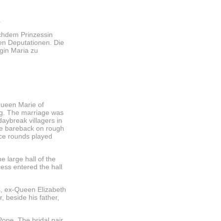
.
hdem Prinzessin
n Deputationen. Die
gin Maria zu
Queen Marie of
rg. The marriage was
daybreak villagers in
ode bareback on rough
ace rounds played
 large hall of the
cess entered the hall
s, ex-Queen Elizabeth
, beside his father,
ope. The bridal pair