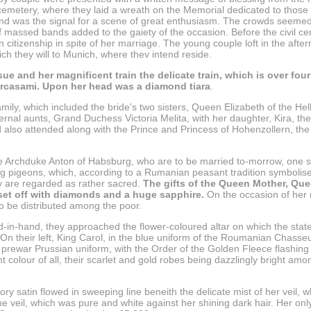
 cemetery, where they laid a wreath on the Memorial dedicated to those w
d was the signal for a scene of great enthusiasm. The crowds seemed w
n of massed bands added to the gaiety of the occasion. Before the civil 
itizenship in spite of her marriage. The young couple loft in the aftern
ich they will to Munich, where thev intend reside.
sue and her magnificent train the delicate train, which is over fo
arcasami. Upon her head was a diamond tiara
.
ly, which included the bride's two sisters, Queen Elizabeth of the H
rnal aunts, Grand Duchess Victoria Melita, with her daughter, Kira, the
lso attended along with the Prince and Princess of Hohenzollern, the 
he Archduke Anton of Habsburg, who are to be married to-morrow, one s
g pigeons, which, according to a Rumanian peasant tradition symbolis
hey are regarded as rather sacred.
The gifts of the Queen Mother, Que
 set off with diamonds and a huge sapphire.
On the occasion of her 
to be distributed among the poor.
d-in-hand, they approached the flower-coloured altar on which the state
On their left, King Carol, in the blue uniform of the Roumanian Chasseu
 prewar Prussian uniform, with the Order of the Golden Fleece flashing
nt colour of all, their scarlet and gold robes being dazzlingly bright am
atin flowed in sweeping line beneith the delicate mist of her veil, wh
he veil, which was pure and white against her shining dark hair. Her o