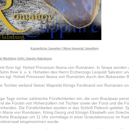
Kaiserliche Juwelen | More Imperial Jewellery
ial Wedding Gifts Jewels Habsburg
mit Ihrer kgl. Hoheit Prinzessin Ileana von Rumänien. ln Sinaia wurden 
e Sohn Ihrer k. u. k. Hoheiten des Herrn Erzherzogs Leopold Salvator u
hre kgl. Hoheit Prinzessin Ileana von Rumänien durch den Bukarester Bi
gste Tochter weiland Seiner Majestät Königs Ferdinand von Rumänien un
ige Tage vorher zahlreiche Fürstlichkeiten ein, die vom Brautpaar per
die Fürstin von Hohenzollern mit Tochter sowie der Fürst und die Für
nfanden. Die Fürstlichkeiten wurden in das Schloß Pelesch geleitet. Sp
in Maria von Rumänien, König Georg und Königin Elisabeth von Griech
hohe Brautpaar um 11 Uhr vormittags in einer Gratulationscour im Kast
rentinersaal eingenommen wurde.