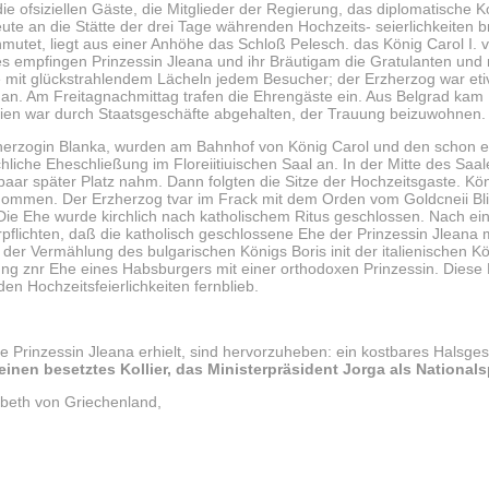
 ofsiziellen Gäste, die Mitglieder der Regierung, das diplomatische Ko
ute an die Stätte der drei Tage währenden Hochzeits- seierlichkeiten b
anmutet, liegt aus einer Anhöhe das Schloß Pelesch. das König Carol I
es empfingen Prinzessin Jleana und ihr Bräutigam die Gratulanten un
 mit glückstrahlendem Lächeln jedem Besucher; der Erzherzog war eti
an. Am Freitagnachmittag trafen die Ehrengäste ein. Aus Belgrad kam 
wien war durch Staatsgeschäfte abgehalten, der Trauung beizuwohnen.
zherzogin Blanka, wurden am Bahnhof von König Carol und den schon e
rchliche Eheschließung im Floreiitiuischen Saal an. In der Mitte des Sa
paar später Platz nahm. Dann folgten die Sitze der Hochzeitsgaste. Kön
ommen. Der Erzherzog tvar im Frack mit dem Orden vom Goldcneii Blie
Die Ehe wurde kirchlich nach katholischem Ritus geschlossen. Nach ei
flichten, daß die katholisch geschlossene Ehe der Prinzessin Jleana
der Vermählung des bulgarischen Königs Boris init der italienischen Kö
gung znr Ehe eines Habsburgers mit einer orthodoxen Prinzessin. Diese
en Hochzeitsfeierlichkeiten fernblieb.
 Prinzessin Jleana erhielt, sind hervorzuheben: ein kostbares Halsge
einen besetztes Kollier, das Ministerpräsident Jorga als National
sabeth von Griechenland,