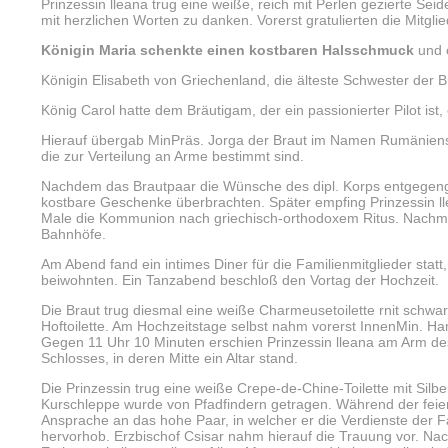
Prinzessin lleana trug eine weiße, reich mit Perlen gezierte Seid
mit herzlichen Worten zu danken. Vorerst gratulierten die Mitgl
Königin Maria schenkte einen kostbaren Halsschmuck
und e
Königin Elisabeth von Griechenland, die älteste Schwester der Br
König Carol hatte dem Bräutigam, der ein passionierter Pilot ist
Hierauf übergab MinPräs. Jorga der Braut im Namen Rumänien
die zur Verteilung an Arme bestimmt sind.
Nachdem das Brautpaar die Wünsche des dipl. Korps entgegeng
kostbare Geschenke überbrachten. Später empfing Prinzessin l
Male die Kommunion nach griechisch-orthodoxem Ritus. Nachmit
Bahnhöfe.
Am Abend fand ein intimes Diner für die Familienmitglieder st
beiwohnten. Ein Tanzabend beschloß den Vortag der Hochzeit.
Die Braut trug diesmal eine weiße Charmeusetoilette rnit schwar
Hoftoilette. Am Hochzeitstage selbst nahm vorerst InnenMin. Ham
Gegen 11 Uhr 10 Minuten erschien Prinzessin lleana am Arm des 
Schlosses, in deren Mitte ein Altar stand.
Die Prinzessin trug eine weiße Crepe-de-Chine-Toilette mit Silbe
Kurschleppe wurde von Pfadfindern getragen. Während der feier
Ansprache an das hohe Paar, in welcher er die Verdienste der F
hervorhob. Erzbischof Csisar nahm hierauf die Trauung vor. N