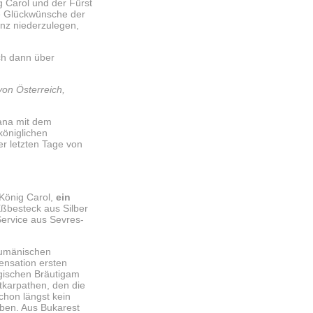
ig Carol und der Fürst
e Glückwünsche der
nz niederzulegen,
ch dann über
von Österreich,
eana mit dem
königlichen
er letzten Tage von
König Carol,
ein
 Eßbesteck aus Silber
Service aus Sevres-
rumänischen
ensation ersten
rgischen Bräutigam
tkarpathen, den die
chon längst kein
eben. Aus Bukarest