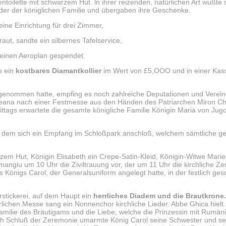
entoilette mit schwarzem Hut. ln ihrer reizenden, natürlichen Art wußte 
ieder der königlichen Familie und übergaben ihre Geschenke.
ine Einrichtung für drei Zimmer,
aut, sandte ein silbernes Tafelservice,
, einen Aeroplan gespendet.
s ein
kostbares Diamantkollier
im Wert von £5,OOO und in einer Kasset
enommen hatte, empfing es noch zahlreiche Deputationen und Verein
leana nach einer Festmesse aus den Händen des Patriarchen Miron Chr
tags erwartete die gesamte königliche Familie Königin Maria von Jug
att, dem sich ein Empfang im Schloßpark anschloß, welchem sämtliche 
zem Hut, Königin Elisabeth ein Crepe-Satin-Kleid, Königin-Witwe Marie
angiu um 10 Uhr die Ziviltrauung vor, der um 11 Uhr die kirchliche Ze
Königs Carol, der Generalsuniform angelegt hatte, in der festlich ge
rstickerei, auf dem Haupt ein
herrliches Diadem und die Brautkrone.
lichen Messe sang ein Nonnenchor kirchliche Lieder. Abbe Ghica hielt
amilie des Bräutigams und die Liebe, welche die Prinzessin mit Rumäni
ach Schluß der Zeremonie umarmte König Carol seine Schwester und s