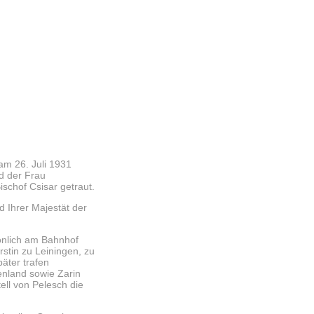
am 26. Juli 1931
nd der Frau
schof Csisar getraut.
d Ihrer Majestät der
sönlich am Bahnhof
stin zu Leiningen, zu
äter trafen
enland sowie Zarin
ell von Pelesch die