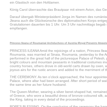
ein Glastisch von den Hofdamen.
König Carol überraschte das Brautpaar mit einem Avion, das Ge
Darauf übergab Ministerpräsident Jorga im Namen des rumänisc
Jleana auch die Glückwünsche des diplomatischen Korps entge
Gratulationen dauerten bis 1 Uhr. Um 3 Uhr nachmittags begab s
empfangen.
Princess Ileana of Roumania| Archduchess of Austria |Royal Presents |Imper
PRINCESS ILEANA Amid the rejoicings of a nation, Princess Ilea
Roumania, was married at Sinaia, Roumania, yesterday to the 
performed in the great hall of the picturesque Palace of Pelesh, p
bright colours and mountain peasants in traditional costumes i
country horses, others drove in old-world carts drawn by oxen, 
joyous airs for the rustic ancers and added to the merriment of 
THE CEREMONY. As ten o'clock approached, the hour appointed f
Palace, where altar had been arranged. After short period of wait
the same time as her future husband.
The Queen-Mother, wearing a silver beret-shaped hat, remained
of Greece, who wore a beautiful dress of bronze-coloured silk, an
the King, taking in every detail of the proceedings.
POPE'S BLESSING. On the conclusion of the ceremony the happy 