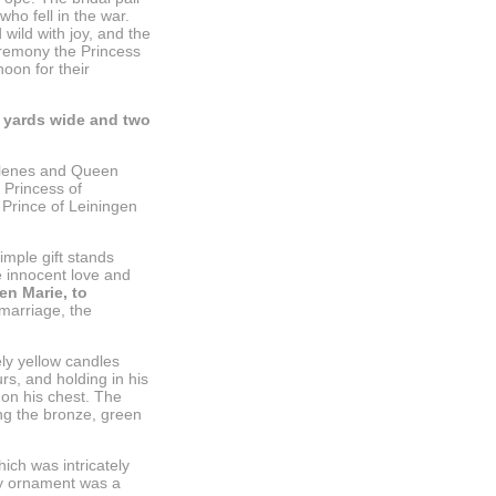
ho fell in the war.
ild with joy, and the
ceremony the Princess
oon for their
ur yards wide and two
ellenes and Queen
 Princess of
Prince of Leiningen
imple gift stands
e innocent love and
en Marie, to
marriage, the
ly yellow candles
rs, and holding in his
 on his chest. The
ong the bronze, green
ich was intricately
nly ornament was a