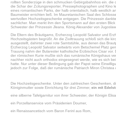
rollten Sonderzüge in den schmucken Gebirgsbahnhos ein. die die
die Schar der Zcitungsreporter, Pressephotographen und Kino­ le
eines romantischen Parks, der halb orientalisch, halb westlich 
Baumeister errichten ließ. Im Mauretanischen Saal des Schloss
wertvollen Hochzeitsgeschenke entgegen. Die Prinzessin dankte
sachlicher. Man merkt ihm den Sportsmann auf den ersten Blick 
Schwester der Prinzessin Jleana. König Alexander von Jugosla
Die Eltern des Bräutigams, Erzherzog Leopold Salvator und Er
Hochzeitsgästen begrüßt. An die Ziviltrauung schloß sich die ki
ausgestellt, dahinter zwei rote Samtstühle, aus denen das Braut
Erzherzog Leopold Salvator seitwärts vom Betschemel Platz gen
Trauung nahm der Bularester katholische Erzbischos Cisar vor. 
der römischen Kurie mußte sich das rumänische Königshaus verp
nachher nicht auch orthodox eingesegnet werde, wie es sich bei 
hatte. Nur unter dieser Bedingung gab der Papst seine Einwilli
jedoch zur Folge, daß der rumänische Patriarch Miron Christea d
Die Hochzeitsgeschenke. Unter den zahlreichen Geschenken, die
Königinmutter sowie Einrichtung für drei Zimmer,
ein mit Edelst
eine silberne Tafelgarnitur von ihrer Schwester, der Königin Eli
ein Porzellanservice vom Präsidenien Doumer,
ein Renaissancetisch vom Baron Ferinl aus Rom,