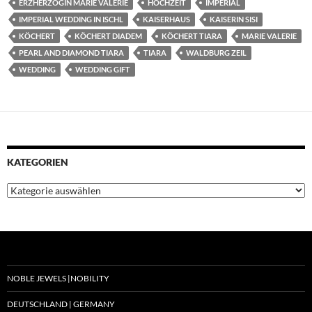
ERZHERZOGIN MARIE VALERIE
HOCHZEIT
IMPERIAL
IMPERIAL WEDDING IN ISCHL
KAISERHAUS
KAISERIN SISI
KÖCHERT
KÖCHERT DIADEM
KÖCHERT TIARA
MARIE VALERIE
PEARL AND DIAMOND TIARA
TIARA
WALDBURG ZEIL
WEDDING
WEDDING GIFT
KATEGORIEN
Kategorien
NOBLE JEWELS |NOBILITY
DEUTSCHLAND | GERMANY