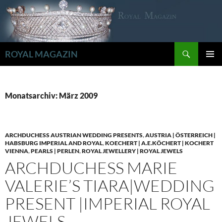
Zum
Inhalt
springen
Suchen
ROYAL MAGAZIN
PRIMÄR
MENÜ
Monatsarchiv: März 2009
ARCHDUCHESS AUSTRIAN WEDDING PRESENTS
,
AUSTRIA | ÖSTERREICH |
HABSBURG IMPERIAL AND ROYAL
,
KOECHERT | A.E.KÖCHERT | KOCHERT
VIENNA
,
PEARLS | PERLEN
,
ROYAL JEWELLERY | ROYAL JEWELS
ARCHDUCHESS MARIE
VALERIE’S TIARA|WEDDING
PRESENT |IMPERIAL ROYAL
JEWELS