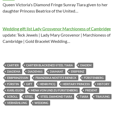
Queen Victoria's Diamond Fringe Sunray Tiara given to her
daughter Princess Beatrice of the United…
Wedding gift list Lady Grosvenor Marchioness of Cambridge
update: Teck Jewels | Lady Mary Grosvenor | Marchioness of
Cambridge | Gold Bracelet Wedding…
CARTIER
CARTIER BLACKENED STEEL TIARA
DIADEM
DIADEMA
DIADEMAS
DIAMANT
ERBPRINZ
ERBPRINZESSIN
FRANZISKA NOSTITZ RIENECK
FÜRSTENBERG
FÜRSTIN
GIFT
HENRI PICQ
HERITARY PRINCESS
HISTORY
KARL-EGON
MENA VON UND ZU FÜRSTENBERG
PRESENT
SCROLL
STEEL
STEEL DIAMOND TIARA
TIARA
TRAUUNG
VERMÄHLUNG
WEDDING