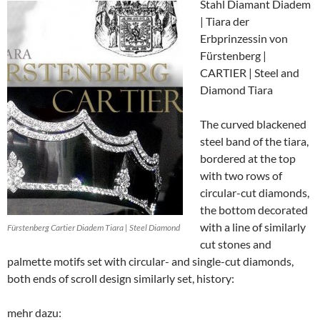
Stahl Diamant Diadem
| Tiara der
Erbprinzessin von
Fürstenberg |
CARTIER | Steel and
Diamond Tiara
The curved blackened
steel band of the tiara,
bordered at the top
with two rows of
circular-cut diamonds,
the bottom decorated
with a line of similarly
Fürstenberg Cartier Diadem Tiara | Steel Diamond
cut stones and
palmette motifs set with circular- and single-cut diamonds,
both ends of scroll design similarly set, history:
mehr dazu: