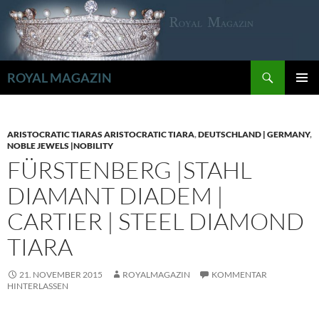
Zum
Inhalt
springen
Suchen
ROYAL MAGAZIN
PRIMÄR
MENÜ
ARISTOCRATIC TIARAS ARISTOCRATIC TIARA
,
DEUTSCHLAND | GERMANY
,
NOBLE JEWELS |NOBILITY
FÜRSTENBERG |STAHL
DIAMANT DIADEM |
CARTIER | STEEL DIAMOND
TIARA
21. NOVEMBER 2015
ROYALMAGAZIN
KOMMENTAR
HINTERLASSEN