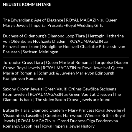
NEUESTE KOMMENTARE
The Edwardians: Age of Elegance | ROYAL MAGAZIN
zu
Queen
Mary’s Jewels | Imperial Presents -Royal Wedding Gifts
Duchess of Oldenburg’s Diamond Loop Tiara | Herzogin Katharina
von Oldenburgs Hochzeits Diadem | ROYAL MAGAZIN
zu
Prinzessinnenkrone | Königliche Hochzeit Charlotte Prinzessin von
Preussen | Sachsen-Meiningen
Turquoise Cross Tiara | Queen Marie of Romania | Turquoise Diadem
Crown Royal Jewels | ROYAL MAGAZIN
zu
Royal Jewels of Queen
Marie of Romania | Schmuck & Juwelen Marie von Edinburgh
Königin von Rumänien
Saxony Crown Jewels |Green Vault| Grünes Gewölbe Sachsens
Kronjuwelen | ROYAL MAGAZIN
zu
Green Vault at Dresden |The
Glamour is back | The stolen Saxon Crown jewels are found
Butterfly Tiara| Diamond Diadem – Mary Princess Royal Jewellery|
Viscountess Lascelles | Countess Harewood| Windsor British Royal
Jewels | ROYAL MAGAZIN
zu
Grand Duchess Olga Feodorovna
Romanov Sapphires | Royal Imperial Jewel History