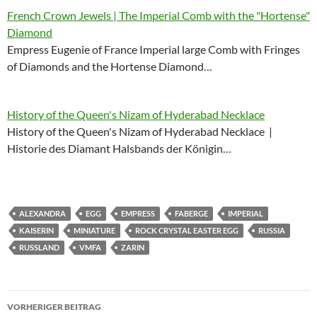
French Crown Jewels | The Imperial Comb with the "Hortense"
Diamond
Empress Eugenie of France Imperial large Comb with Fringes
of Diamonds and the Hortense Diamond…
History of the Queen's Nizam of Hyderabad Necklace
History of the Queen's Nizam of Hyderabad Necklace |
Historie des Diamant Halsbands der Königin…
ALEXANDRA
EGG
EMPRESS
FABERGE
IMPERIAL
KAISERIN
MINIATURE
ROCK CRYSTAL EASTER EGG
RUSSIA
RUSSLAND
VMFA
ZARIN
Beitragsnavigation
VORHERIGER BEITRAG