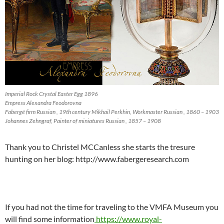
Imperial Rock Crystal Easter Egg 1896
Empress Alexandra Feodorovna
Fabergé firm Russian , 19th century Mikhail Perkhin, Workmaster Russian , 1860 – 1903
Johannes Zehngraf, Painter of miniatures Russian , 1857 – 1908
Thank you to Christel MCCanless she starts the tresure
hunting on her blog: http://www.fabergeresearch.com
If you had not the time for traveling to the VMFA Museum you
will find some information
https://www.royal-