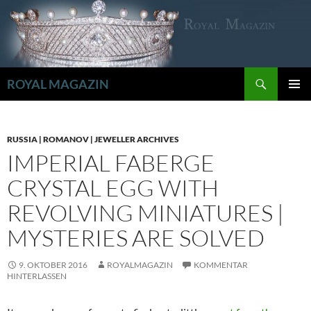
Zum
Inhalt
springen
Suchen
ROYAL MAGAZIN
PRIMÄR
MENÜ
RUSSIA | ROMANOV | JEWELLER ARCHIVES
IMPERIAL FABERGE
CRYSTAL EGG WITH
REVOLVING MINIATURES |
MYSTERIES ARE SOLVED
9. OKTOBER 2016
ROYALMAGAZIN
KOMMENTAR
HINTERLASSEN