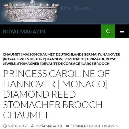
Zum
Inhalt
springen
Suchen
ROYAL MAGAZIN
PRIMÄR
MENÜ
CHAUMET | MAISON CHAUMET
,
DEUTSCHLAND | GERMANY
,
HANOVER
|ROYAL JEWELS HISTORY| HANNOVER
,
MONACO | GRIMALDI
,
ROYAL
JEWELS
,
STOMACHER | DEVANTE DE CORSAGE | LARGE BROOCH
PRINCESS CAROLINE OF
HANNOVER | MONACO|
DIAMOND REED
STOMACHER BROOCH
CHAUMET
5. MAI 2017
ROYALMAGAZIN
KOMMENTAR HINTERLASSEN