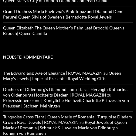
Queen Mary’s City of London Diamond and Pearl Choker
Grand Duchess Maria Pavlovna’s Pink Topaz and Diamond Demi
Parure| Queen Silvia of Sweden’s|Bernadotte Royal Jewels
Queen Elizabeth The Queen Mother’s Palm Leaf Brooch| Queen’s
Brooch| Queen Camilla
NEUESTE KOMMENTARE
The Edwardians: Age of Elegance | ROYAL MAGAZIN
zu
Queen
Mary’s Jewels | Imperial Presents -Royal Wedding Gifts
Duchess of Oldenburg’s Diamond Loop Tiara | Herzogin Katharina
von Oldenburgs Hochzeits Diadem | ROYAL MAGAZIN
zu
Prinzessinnenkrone | Königliche Hochzeit Charlotte Prinzessin von
Preussen | Sachsen-Meiningen
Turquoise Cross Tiara | Queen Marie of Romania | Turquoise Diadem
Crown Royal Jewels | ROYAL MAGAZIN
zu
Royal Jewels of Queen
Marie of Romania | Schmuck & Juwelen Marie von Edinburgh
Königin von Rumänien