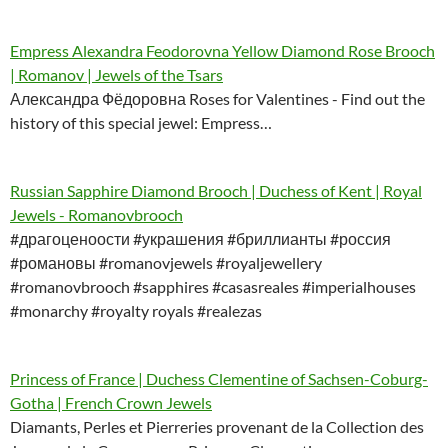
Empress Alexandra Feodorovna Yellow Diamond Rose Brooch
| Romanov | Jewels of the Tsars
Александра Фёдоровна Roses for Valentines - Find out the
history of this special jewel: Empress…
Russian Sapphire Diamond Brooch | Duchess of Kent | Royal
Jewels - Romanovbrooch
#драгоценоости #украшения #бриллианты #россия
#романовы #romanovjewels #royaljewellery
#romanovbrooch #sapphires #casasreales #imperialhouses
#monarchy #royalty royals #realezas
Princess of France | Duchess Clementine of Sachsen-Coburg-
Gotha | French Crown Jewels
Diamants, Perles et Pierreries provenant de la Collection des