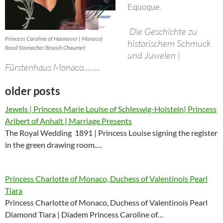
Equoque.
Die Geschichte zu
Princess Caroline of Hannover | Monaco|
historischem Schmuck
Reed Stomacher Brooch Chaumet
und Juwelen |
Fürstenhaus Monaco……..
older posts
Jewels | Princess Marie Louise of Schleswig-Holstein| Princess
Aribert of Anhalt | Marriage Presents
The Royal Wedding 1891 | Princess Louise signing the register
in the green drawing room.…
Princess Charlotte of Monaco, Duchess of Valentinois Pearl
Tiara
Princess Charlotte of Monaco, Duchess of Valentinois Pearl
Diamond Tiara | Diadem Princess Caroline of…