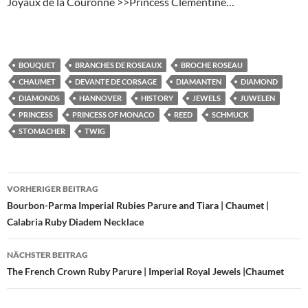
Joyaux de la Couronne >>Princess Clementine…
BOUQUET
BRANCHES DE ROSEAUX
BROCHE ROSEAU
CHAUMET
DEVANTE DE CORSAGE
DIAMANTEN
DIAMOND
DIAMONDS
HANNOVER
HISTORY
JEWELS
JUWELEN
PRINCESS
PRINCESS OF MONACO
REED
SCHMUCK
STOMACHER
TWIG
Beitragsnavigation
VORHERIGER BEITRAG
Bourbon-Parma Imperial Rubies Parure and Tiara | Chaumet |
Calabria Ruby Diadem Necklace
NÄCHSTER BEITRAG
The French Crown Ruby Parure | Imperial Royal Jewels |Chaumet