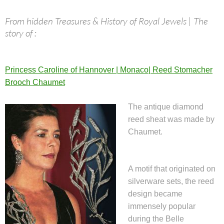
From hidden Treasures & History of Royal Jewels | The
story of :
Princess Caroline of Hannover | Monaco| Reed Stomacher
Brooch Chaumet
The antique diamond
reed sheat was made by
Chaumet.
A motif that originated on
silverware sets, the reed
design became
immensely popular
during the Belle