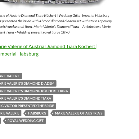
rie of Austria Diamond Tiara Köchert | Wedding Gifts |Imperial Habsburg
 presented the bride with a broad diamond diadem set with stones of every
sketch and as real tiara. Marie Valerie’s Diamond Tiara – Archduchess Marie
ert Tiara – Wedding present royal tiaras 1890
ie Valerie of Austria Diamond Tiara Köchert |
Imperial Habsburg
RIE VALERIE
RIE VALERIE'S DIAMOND DIADEM
RIE VALERIE'S DIAMOND KÖCHERT TIARA
RIE VALERIE'S DIAMOND TIARA
G VICTOR PRESENTED THE BRIDE
IE VALERIE
HABSBURG
MARIE VALERIE OF AUSTRIA'S
ROYAL WEDDING GIFT