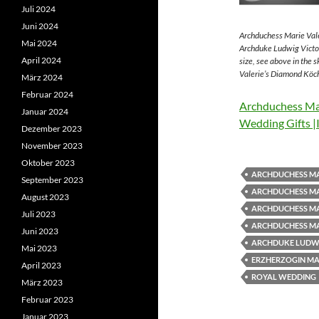
Juli 2024
Juni 2024
Archduchess Marie Vale
Mai 2024
Archduke Ludwig Victor
April 2024
size, see above in the 
Valerie’s Diamond Köch
März 2024
Februar 2024
Archduchess Mar
Januar 2024
Wedding Gifts |
Dezember 2023
November 2023
Oktober 2023
ARCHDUCHESS MA
September 2023
ARCHDUCHESS MA
August 2023
ARCHDUCHESS MA
Juli 2023
ARCHDUCHESS MA
Juni 2023
ARCHDUKE LUDWI
Mai 2023
ERZHERZOGIN MAR
April 2023
ROYAL WEDDING
März 2023
Februar 2023
Januar 2023