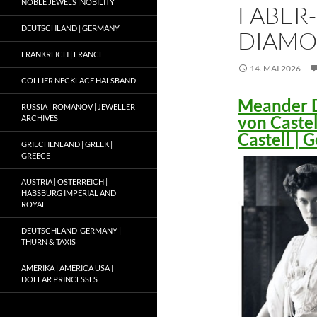
NOBLE JEWELS |NOBILITY
FABER-
DEUTSCHLAND | GERMANY
DIAMO
FRANKREICH | FRANCE
14. MAI 2026
COLLIER NECKLACE HALSBAND
Meander D
RUSSIA | ROMANOV | JEWELLER
von Caste
ARCHIVES
Castell |
GRIECHENLAND | GREEK |
GREECE
AUSTRIA | ÖSTERREICH |
HABSBURG IMPERIAL AND
ROYAL
DEUTSCHLAND-GERMANY |
THURN & TAXIS
AMERIKA | AMERICA USA |
DOLLAR PRINCESSES