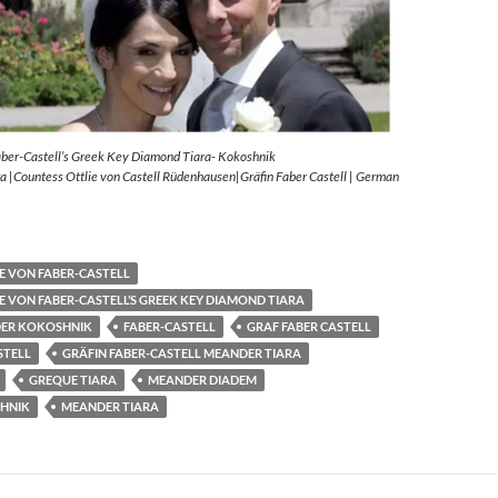
aber-Castell’s Greek Key Diamond Tiara- Kokoshnik
 |Countess Ottlie von Castell Rüdenhausen|Gräfin Faber Castell | German
E VON FABER-CASTELL
E VON FABER-CASTELL’S GREEK KEY DIAMOND TIARA
ER KOKOSHNIK
FABER-CASTELL
GRAF FABER CASTELL
STELL
GRÄFIN FABER-CASTELL MEANDER TIARA
GREQUE TIARA
MEANDER DIADEM
HNIK
MEANDER TIARA