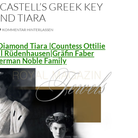
CASTELL’S GREEK KEY
ND TIARA
KOMMENTAR HINTERLASSEN
iamond Tiara |Countess Ottilie
ll Rüdenhausen|Gräfin Faber
 German Noble Family