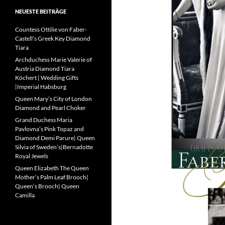
NEUESTE BEITRÄGE
Countess Ottilie von Faber-
Castell’s Greek Key Diamond
Tiara
Archduchess Marie Valerie of
Austria Diamond Tiara
Köchert | Wedding Gifts
|Imperial Habsburg
Queen Mary’s City of London
Diamond and Pearl Choker
Grand Duchess Maria
Pavlovna’s Pink Topaz and
Diamond Demi Parure| Queen
Silvia of Sweden’s|Bernadotte
Royal Jewels
Queen Elizabeth The Queen
Mother’s Palm Leaf Brooch|
Queen’s Brooch| Queen
Camilla