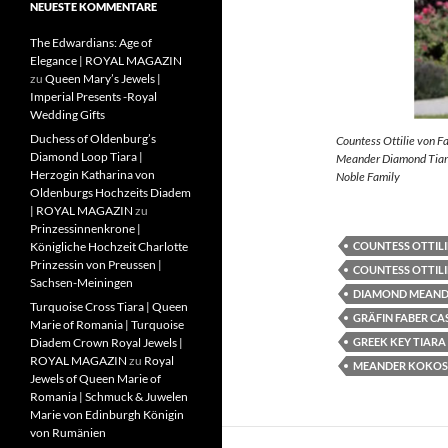
NEUESTE KOMMENTARE
The Edwardians: Age of
Elegance | ROYAL MAGAZIN
zu
Queen Mary’s Jewels |
Imperial Presents -Royal
Wedding Gifts
Duchess of Oldenburg’s
Countess Ottilie von F
Diamond Loop Tiara |
Meander Diamond Tiara
Herzogin Katharina von
Noble Family
Oldenburgs Hochzeits Diadem
| ROYAL MAGAZIN
zu
Prinzessinnenkrone |
COUNTESS OTTILI
Königliche Hochzeit Charlotte
Prinzessin von Preussen |
COUNTESS OTTILI
Sachsen-Meiningen
DIAMOND MEAND
Turquoise Cross Tiara | Queen
GRÄFIN FABER CA
Marie of Romania | Turquoise
GREEK KEY TIARA
Diadem Crown Royal Jewels |
ROYAL MAGAZIN
zu
Royal
MEANDER KOKOS
Jewels of Queen Marie of
Romania | Schmuck & Juwelen
Marie von Edinburgh Königin
von Rumänien