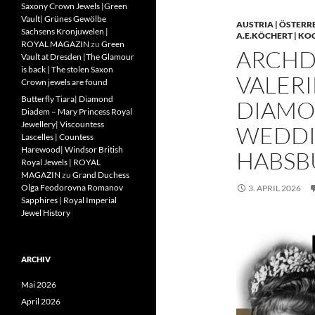
Saxony Crown Jewels |Green
Vault| Grünes Gewölbe
AUSTRIA | ÖSTERR
Sachsens Kronjuwelen |
A.E.KÖCHERT | KO
ROYAL MAGAZIN
zu
Green
ARCHD
Vault at Dresden |The Glamour
is back | The stolen Saxon
VALERI
Crown jewels are found
Butterfly Tiara| Diamond
DIAMO
Diadem – Mary Princess Royal
Jewellery| Viscountess
WEDDIN
Lascelles | Countess
Harewood| Windsor British
HABSB
Royal Jewels | ROYAL
MAGAZIN
zu
Grand Duchess
Olga Feodorovna Romanov
3. APRIL 2026
Sapphires | Royal Imperial
Jewel History
ARCHIV
Mai 2026
April 2026