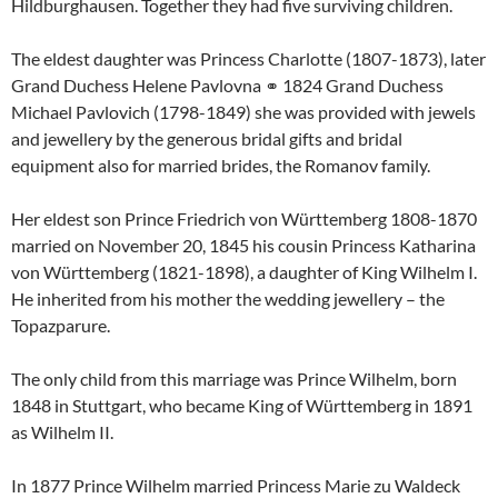
Hildburghausen. Together they had five surviving children.
The eldest daughter was Princess Charlotte (1807-1873), later
Grand Duchess Helene Pavlovna ⚭ 1824 Grand Duchess
Michael Pavlovich (1798-1849) she was provided with jewels
and jewellery by the generous bridal gifts and bridal
equipment also for married brides, the Romanov family.
Her eldest son Prince Friedrich von Württemberg 1808-1870
married on November 20, 1845 his cousin Princess Katharina
von Württemberg (1821-1898), a daughter of King Wilhelm I.
He inherited from his mother the wedding jewellery – the
Topazparure.
The only child from this marriage was Prince Wilhelm, born
1848 in Stuttgart, who became King of Württemberg in 1891
as Wilhelm II.
In 1877 Prince Wilhelm married Princess Marie zu Waldeck