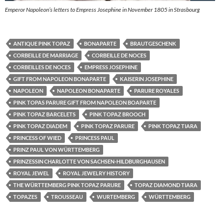
Emperor Napoleon’s letters to Empress Josephine in November 1805 in Strasbourg
ANTIQUE PINK TOPAZ
BONAPARTE
BRAUTGESCHENK
CORBEILLE DE MARRIAGE
CORBEILLE DE NOCES
CORBEILLES DE NOCES
EMPRESS JOSEPHINE
GIFT FROM NAPOLEON BONAPARTE
KAISERIN JOSEPHINE
NAPOLEON
NAPOLEON BONAPARTE
PARURE ROYALES
PINK TOPAS PARURE GIFT FROM NAPOLEON BOAPARTE
PINK TOPAZ BARCELETS
PINK TOPAZ BROOCH
PINK TOPAZ DIADEM
PINK TOPAZ PARURE
PINK TOPAZ TIARA
PRINCESS OF WIED
PRINCESS PAUL
PRINZ PAUL VON WÜRTTEMBERG
PRINZESSIN CHARLOTTE VON SACHSEN-HILDBURGHAUSEN
ROYAL JEWEL
ROYAL JEWELRY HISTORY
THE WÜRTTEMBERG PINK TOPAZ PARURE
TOPAZ DIAMOND TIARA
TOPAZES
TROUSSEAU
WURTEMBERG
WÜRTTEMBERG