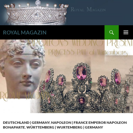
Zum
Inhalt
springen
Suchen
ROYAL MAGAZIN
PRIMÄR
MENÜ
DEUTSCHLAND | GERMANY
,
NAPOLEON | FRANCE EMPEROR NAPOLEON
BONAPARTE
,
WÜRTTEMBERG | WURTEMBERG | GERMANY