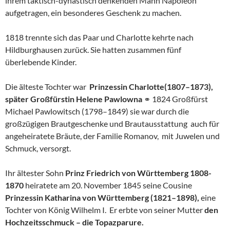
ihrem taktisch-dynastisch denkenden Mann Napoleon
aufgetragen, ein besonderes Geschenk zu machen.
1818 trennte sich das Paar und Charlotte kehrte nach
Hildburghausen zurück. Sie hatten zusammen fünf
überlebende Kinder.
Die älteste Tochter war
Prinzessin Charlotte(1807–1873),
später Großfürstin Helene Pawlowna
⚭ 1824 Großfürst
Michael Pawlowitsch (1798–1849) sie war durch die
großzügigen Brautgeschenke und Brautausstattung auch für
angeheiratete Bräute, der Familie Romanov, mit Juwelen und
Schmuck, versorgt.
Ihr ältester Sohn
Prinz Friedrich von Württemberg 1808-
1870
heiratete am 20. November 1845 seine Cousine
Prinzessin Katharina von Württemberg (1821–1898),
eine
Tochter von König Wilhelm I. Er erbte von seiner Mutter
den
Hochzeitsschmuck – die Topazparure.