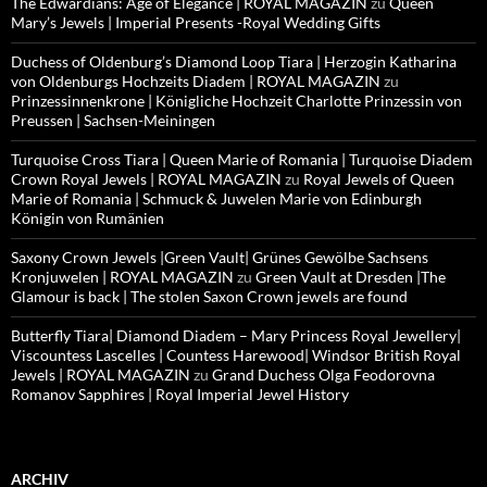
The Edwardians: Age of Elegance | ROYAL MAGAZIN
zu
Queen
Mary’s Jewels | Imperial Presents -Royal Wedding Gifts
Duchess of Oldenburg’s Diamond Loop Tiara | Herzogin Katharina
von Oldenburgs Hochzeits Diadem | ROYAL MAGAZIN
zu
Prinzessinnenkrone | Königliche Hochzeit Charlotte Prinzessin von
Preussen | Sachsen-Meiningen
Turquoise Cross Tiara | Queen Marie of Romania | Turquoise Diadem
Crown Royal Jewels | ROYAL MAGAZIN
zu
Royal Jewels of Queen
Marie of Romania | Schmuck & Juwelen Marie von Edinburgh
Königin von Rumänien
Saxony Crown Jewels |Green Vault| Grünes Gewölbe Sachsens
Kronjuwelen | ROYAL MAGAZIN
zu
Green Vault at Dresden |The
Glamour is back | The stolen Saxon Crown jewels are found
Butterfly Tiara| Diamond Diadem – Mary Princess Royal Jewellery|
Viscountess Lascelles | Countess Harewood| Windsor British Royal
Jewels | ROYAL MAGAZIN
zu
Grand Duchess Olga Feodorovna
Romanov Sapphires | Royal Imperial Jewel History
ARCHIV