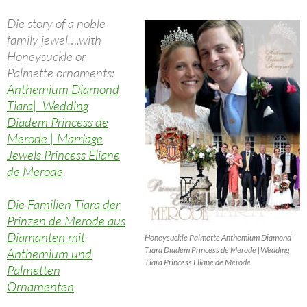
Die story of a noble
family jewel….with
Honeysuckle or
Palmette ornaments:
Anthemium Diamond
Tiara| Wedding
Diadem Princess de
Merode | Marriage
Jewels Princess Eliane
de Merode
Die Familien Tiara der
Prinzen de Merode aus
Diamanten mit
Honeysuckle Palmette Anthemium Diamond
Tiara Diadem Princess de Merode |Wedding
Anthemium und
Tiara Princess Eliane de Merode
Palmetten
Ornamenten