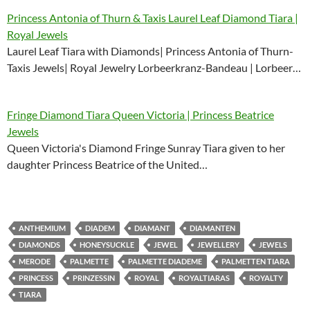
Princess Antonia of Thurn & Taxis Laurel Leaf Diamond Tiara |
Royal Jewels
Laurel Leaf Tiara with Diamonds| Princess Antonia of Thurn-
Taxis Jewels| Royal Jewelry Lorbeerkranz-Bandeau | Lorbeer…
Fringe Diamond Tiara Queen Victoria | Princess Beatrice
Jewels
Queen Victoria's Diamond Fringe Sunray Tiara given to her
daughter Princess Beatrice of the United…
ANTHEMIUM
DIADEM
DIAMANT
DIAMANTEN
DIAMONDS
HONEYSUCKLE
JEWEL
JEWELLERY
JEWELS
MERODE
PALMETTE
PALMETTE DIADEME
PALMETTEN TIARA
PRINCESS
PRINZESSIN
ROYAL
ROYALTIARAS
ROYALTY
TIARA