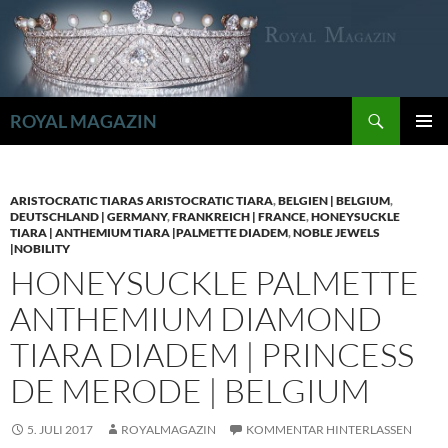
Zum
Inhalt
springen
Suchen
ROYAL MAGAZIN
PRIMÄR
MENÜ
ARISTOCRATIC TIARAS ARISTOCRATIC TIARA
,
BELGIEN | BELGIUM
,
DEUTSCHLAND | GERMANY
,
FRANKREICH | FRANCE
,
HONEYSUCKLE
TIARA | ANTHEMIUM TIARA |PALMETTE DIADEM
,
NOBLE JEWELS
|NOBILITY
HONEYSUCKLE PALMETTE
ANTHEMIUM DIAMOND
TIARA DIADEM | PRINCESS
DE MERODE | BELGIUM
5. JULI 2017
ROYALMAGAZIN
KOMMENTAR HINTERLASSEN