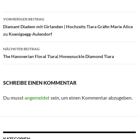
Beitragsnavigation
VORHERIGER BEITRAG
Diamant Diadem mit Girlanden | Hochzeits Tiara Gräfin Marie Alice
zu Koenigsegg-Aulendorf
NÄCHSTER BEITRAG
The Hanoverian Floral Tiara| Honeysuckle Diamond Tiara
SCHREIBE EINEN KOMMENTAR
Du musst
angemeldet
sein, um einen Kommentar abzugeben.
KATEGORIEN