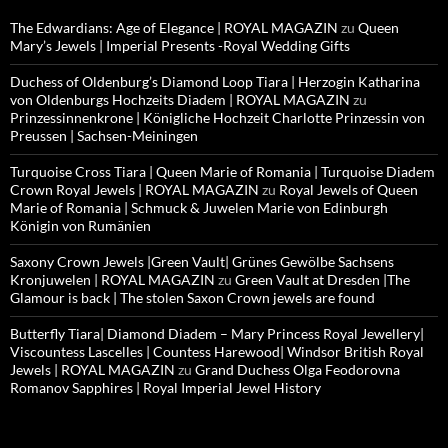
The Edwardians: Age of Elegance | ROYAL MAGAZIN
zu
Queen
Mary’s Jewels | Imperial Presents -Royal Wedding Gifts
Duchess of Oldenburg’s Diamond Loop Tiara | Herzogin Katharina
von Oldenburgs Hochzeits Diadem | ROYAL MAGAZIN
zu
Prinzessinnenkrone | Königliche Hochzeit Charlotte Prinzessin von
Preussen | Sachsen-Meiningen
Turquoise Cross Tiara | Queen Marie of Romania | Turquoise Diadem
Crown Royal Jewels | ROYAL MAGAZIN
zu
Royal Jewels of Queen
Marie of Romania | Schmuck & Juwelen Marie von Edinburgh
Königin von Rumänien
Saxony Crown Jewels |Green Vault| Grünes Gewölbe Sachsens
Kronjuwelen | ROYAL MAGAZIN
zu
Green Vault at Dresden |The
Glamour is back | The stolen Saxon Crown jewels are found
Butterfly Tiara| Diamond Diadem – Mary Princess Royal Jewellery|
Viscountess Lascelles | Countess Harewood| Windsor British Royal
Jewels | ROYAL MAGAZIN
zu
Grand Duchess Olga Feodorovna
Romanov Sapphires | Royal Imperial Jewel History