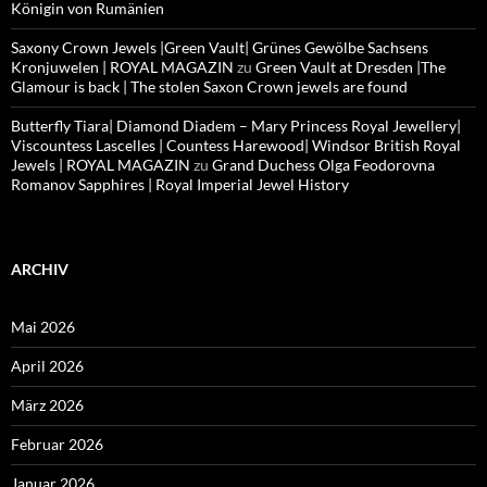
Königin von Rumänien
Saxony Crown Jewels |Green Vault| Grünes Gewölbe Sachsens
Kronjuwelen | ROYAL MAGAZIN
zu
Green Vault at Dresden |The
Glamour is back | The stolen Saxon Crown jewels are found
Butterfly Tiara| Diamond Diadem – Mary Princess Royal Jewellery|
Viscountess Lascelles | Countess Harewood| Windsor British Royal
Jewels | ROYAL MAGAZIN
zu
Grand Duchess Olga Feodorovna
Romanov Sapphires | Royal Imperial Jewel History
ARCHIV
Mai 2026
April 2026
März 2026
Februar 2026
Januar 2026