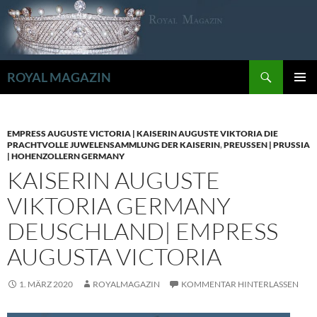
Zum
Inhalt
springen
Suchen
ROYAL MAGAZIN
PRIMÄR
MENÜ
EMPRESS AUGUSTE VICTORIA | KAISERIN AUGUSTE VIKTORIA DIE
PRACHTVOLLE JUWELENSAMMLUNG DER KAISERIN
,
PREUSSEN | PRUSSIA
| HOHENZOLLERN GERMANY
KAISERIN AUGUSTE
VIKTORIA GERMANY
DEUSCHLAND| EMPRESS
AUGUSTA VICTORIA
1. MÄRZ 2020
ROYALMAGAZIN
KOMMENTAR HINTERLASSEN