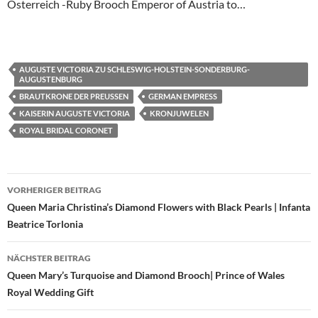
Österreich -Ruby Brooch Emperor of Austria to…
AUGUSTE VICTORIA ZU SCHLESWIG-HOLSTEIN-SONDERBURG-
AUGUSTENBURG
BRAUTKRONE DER PREUSSEN
GERMAN EMPRESS
KAISERIN AUGUSTE VICTORIA
KRONJUWELEN
ROYAL BRIDAL CORONET
Beitragsnavigation
VORHERIGER BEITRAG
Queen Maria Christina’s Diamond Flowers with Black Pearls | Infanta
Beatrice Torlonia
NÄCHSTER BEITRAG
Queen Mary’s Turquoise and Diamond Brooch| Prince of Wales
Royal Wedding Gift