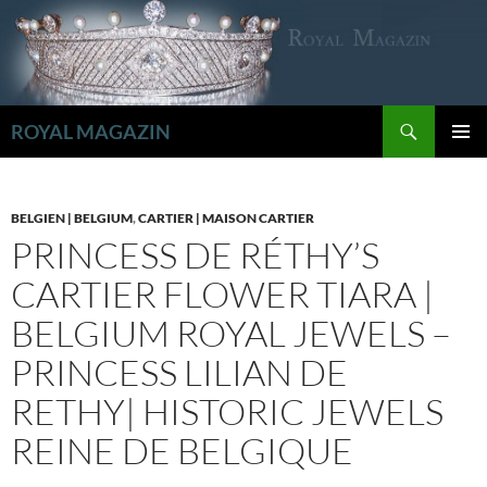
Zum
Inhalt
springen
Suchen
ROYAL MAGAZIN
PRIMÄR
MENÜ
BELGIEN | BELGIUM
,
CARTIER | MAISON CARTIER
PRINCESS DE RÉTHY’S
CARTIER FLOWER TIARA |
BELGIUM ROYAL JEWELS –
PRINCESS LILIAN DE
RETHY| HISTORIC JEWELS
REINE DE BELGIQUE