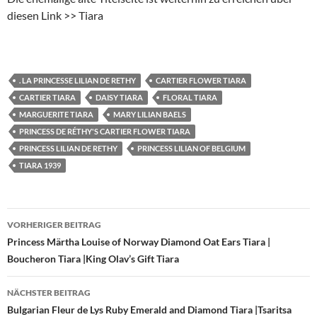
diesen Link >> Tiara
. LA PRINCESSE LILIAN DE RETHY
CARTIER FLOWER TIARA
CARTIER TIARA
DAISY TIARA
FLORAL TIARA
MARGUERITE TIARA
MARY LILIAN BAELS
PRINCESS DE RÉTHY'S CARTIER FLOWER TIARA
PRINCESS LILIAN DE RETHY
PRINCESS LILIAN OF BELGIUM
TIARA 1939
Beitragsnavigation
VORHERIGER BEITRAG
Princess Märtha Louise of Norway Diamond Oat Ears Tiara |
Boucheron Tiara |King Olav’s Gift Tiara
NÄCHSTER BEITRAG
Bulgarian Fleur de Lys Ruby Emerald and Diamond Tiara |Tsaritsa