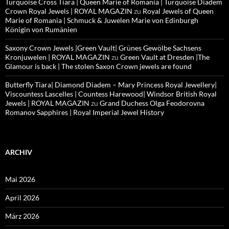
Turquoise Cross Tiara | Queen Marie of Romania | Turquoise Diadem
Crown Royal Jewels | ROYAL MAGAZIN
zu
Royal Jewels of Queen
Marie of Romania | Schmuck & Juwelen Marie von Edinburgh
Königin von Rumänien
Saxony Crown Jewels |Green Vault| Grünes Gewölbe Sachsens
Kronjuwelen | ROYAL MAGAZIN
zu
Green Vault at Dresden |The
Glamour is back | The stolen Saxon Crown jewels are found
Butterfly Tiara| Diamond Diadem – Mary Princess Royal Jewellery|
Viscountess Lascelles | Countess Harewood| Windsor British Royal
Jewels | ROYAL MAGAZIN
zu
Grand Duchess Olga Feodorovna
Romanov Sapphires | Royal Imperial Jewel History
ARCHIV
Mai 2026
April 2026
März 2026