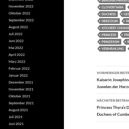
BRAUNSCHWEIG 
November 2022
CLOVERTIARA
Oktober 2022
DUCHESS
GE
September 2022
HERZOGIN
H
August 2022
KÖCHERT CHOKE
Juli 2022
PRINCESS
PR
Juni 2022
PRINZESSIN
Mai 2022
VERMÄHLUNG
April 2022
März 2022
Beitragsn
Februar 2022
VORHERIGER BEIT
Januar 2022
Kaiserin Josephin
Dezember 2021
Juwelen der Herz
November 2021
Oktober 2021
NÄCHSTER BEITRA
September 2021
Princess Thyra’s
August 2021
Duchess of Cumber
Juli 2021
Juni 2021