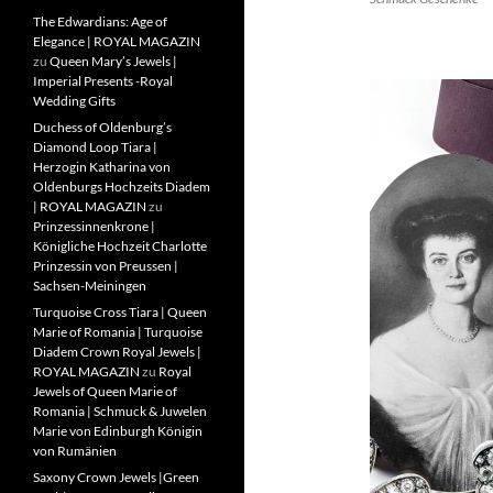
The Edwardians: Age of
Elegance | ROYAL MAGAZIN
zu
Queen Mary’s Jewels |
Imperial Presents -Royal
Wedding Gifts
Duchess of Oldenburg’s
Diamond Loop Tiara |
Herzogin Katharina von
Oldenburgs Hochzeits Diadem
| ROYAL MAGAZIN
zu
Prinzessinnenkrone |
Königliche Hochzeit Charlotte
Prinzessin von Preussen |
Sachsen-Meiningen
Turquoise Cross Tiara | Queen
Marie of Romania | Turquoise
Diadem Crown Royal Jewels |
ROYAL MAGAZIN
zu
Royal
Jewels of Queen Marie of
Romania | Schmuck & Juwelen
Marie von Edinburgh Königin
von Rumänien
Saxony Crown Jewels |Green