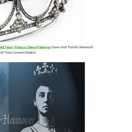
d Tiara | Princess Olga of Hanover
Clover leaf Trefoils Shamrock
eaf Tiara Coronet Diadem