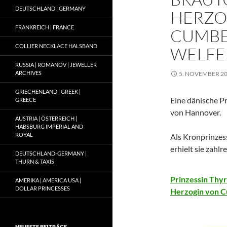
DEUTSCHLAND | GERMANY
HERZO
FRANKREICH | FRANCE
CUMBE
COLLIER NECKLACE HALSBAND
WELFE
RUSSIA | ROMANOV | JEWELLER
ARCHIVES
5. NOVEMBER 2
GRIECHENLAND | GREEK |
Eine dänische P
GREECE
von Hannover.
AUSTRIA | ÖSTERREICH |
HABSBURG IMPERIAL AND
ROYAL
Als Kronprinze
erhielt sie zahl
DEUTSCHLAND-GERMANY |
THURN & TAXIS
Prinzessin Thy
AMERIKA | AMERICA USA |
DOLLAR PRINCESSES
Herzogin von C
NEUESTE BEITRÄGE