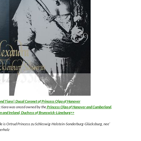
d Tiara | Ducal Coronet of Princess Olga of Hanover
 tiara was onced owned by the
Princess Olga of Hanover and Cumberland,
ain and Ireland, Duchess of Brunswick-Lüneburg>>
ide is Ortrud Princess zu Schleswig-Holstein-Sonderburg-Glücksburg, nee‘
erholz