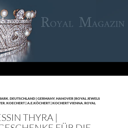
MARK
,
DEUTSCHLAND | GERMANY
,
HANOVER |ROYAL JEWELS
VER
,
KOECHERT | A.E.KÖCHERT | KOCHERT VIENNA
,
ROYAL
SSIN THYRA |
GESCHENKE FÜR DIE