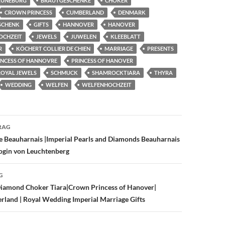
LÜNEBURG
BRAUTGESCHENKE
CHOKER
CROWN PRINCESS
CUMBERLAND
DENMARK
SCHENK
GIFTS
HANNOVER
HANOVER
OCHZEIT
JEWELS
JUWELEN
KLEEBLATT
R
KÖCHERT COLLIER DE CHIEN
MARRIAGE
PRESENTS
INCESS OF HANNOVRE
PRINCESS OF HANOVER
ROYAL JEWELS
SCHMUCK
SHAMROCKTIARA
THYRA
WEDDING
WELFEN
WELFENHOCHZEIT
avigation
RAG
e Beauharnais |Imperial Pearls and Diamonds Beauharnais
ogin von Leuchtenberg
G
 Diamond Choker Tiara|Crown Princess of Hanover|
land | Royal Wedding Imperial Marriage Gifts