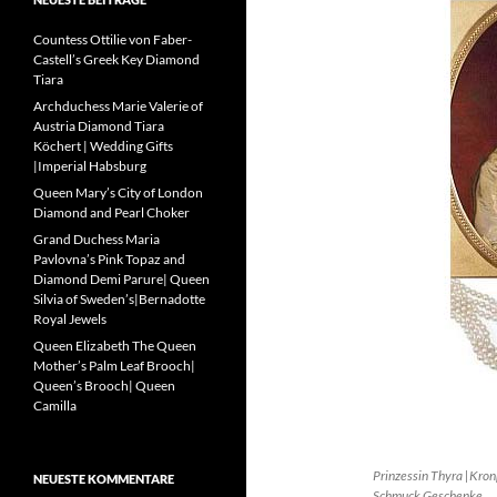
Countess Ottilie von Faber-
Castell’s Greek Key Diamond
Tiara
Archduchess Marie Valerie of
Austria Diamond Tiara
Köchert | Wedding Gifts
|Imperial Habsburg
Queen Mary’s City of London
Diamond and Pearl Choker
Grand Duchess Maria
Pavlovna’s Pink Topaz and
Diamond Demi Parure| Queen
Silvia of Sweden’s|Bernadotte
Royal Jewels
Queen Elizabeth The Queen
Mother’s Palm Leaf Brooch|
Queen’s Brooch| Queen
Camilla
Prinzessin Thyra |Kron
NEUESTE KOMMENTARE
Schmuck Geschenke