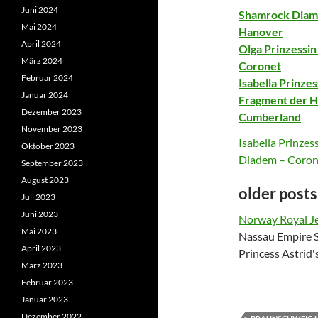
Juni 2024
Shamrock Diamon
Mai 2024
Hanover
April 2024
Olga Prinzessin
März 2024
Coronet
Februar 2024
Isabella Prinze
Januar 2024
Fragment der H
Dezember 2023
Cumberland
November 2023
Isabella Prinze
Oktober 2023
Diadem – Coron
September 2023
August 2023
older posts
Juli 2023
Juni 2023
Norway Royal J
Mai 2023
Nassau Empire 
April 2023
Princess Astrid
März 2023
Februar 2023
Januar 2023
Dezember 2022