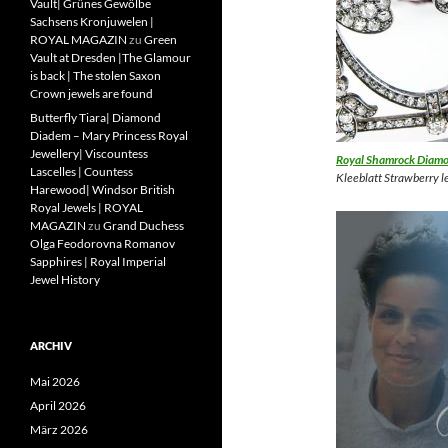
Vault| Grünes Gewölbe
Sachsens Kronjuwelen |
ROYAL MAGAZIN
zu
Green
Vault at Dresden |The Glamour
is back | The stolen Saxon
Crown jewels are found
Butterfly Tiara| Diamond
Diadem – Mary Princess Royal
Jewellery| Viscountess
Royal Shamrock Diamon
Lascelles | Countess
Kleeblatt Strawberry l
Harewood| Windsor British
Royal Jewels | ROYAL
MAGAZIN
zu
Grand Duchess
Olga Feodorovna Romanov
Sapphires | Royal Imperial
Jewel History
ARCHIV
Mai 2026
April 2026
März 2026