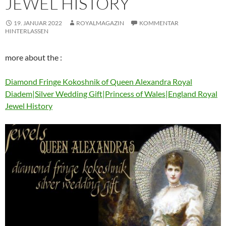
JEWEL HISTORY
19. JANUAR 2022
ROYALMAGAZIN
KOMMENTAR
HINTERLASSEN
more about the :
Diamond Fringe Kokoshnik of Queen Alexandra Royal
Diadem|Silver Wedding Gift|Princess of Wales|England Royal
Jewel History