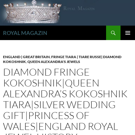
Zum
Inhalt
springen
Suchen
ROYAL MAGAZIN
PRIMÄR
MENÜ
ENGLAND | GREAT BRITAIN
,
FRINGE TIARA | TIARE RUSSE| DIAMOND
KOKOSHNIK
,
QUEEN ALEXANDRA'S JEWELS
DIAMOND FRINGE
KOKOSHNIK|QUEEN
ALEXANDRA’S KOKOSHNIK
TIARA|SILVER WEDDING
GIFT|PRINCESS OF
WALES|ENGLAND ROYAL