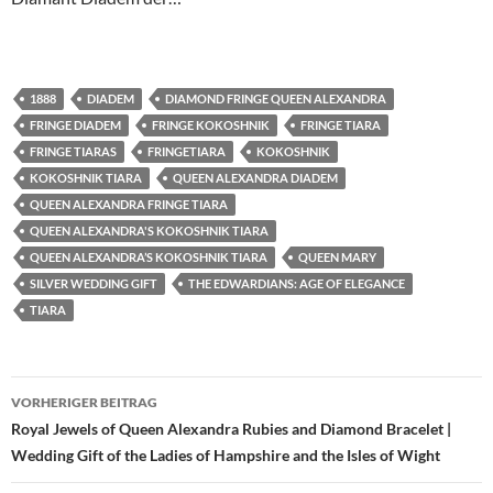
1888
DIADEM
DIAMOND FRINGE QUEEN ALEXANDRA
FRINGE DIADEM
FRINGE KOKOSHNIK
FRINGE TIARA
FRINGE TIARAS
FRINGETIARA
KOKOSHNIK
KOKOSHNIK TIARA
QUEEN ALEXANDRA DIADEM
QUEEN ALEXANDRA FRINGE TIARA
QUEEN ALEXANDRA'S KOKOSHNIK TIARA
QUEEN ALEXANDRA’S KOKOSHNIK TIARA
QUEEN MARY
SILVER WEDDING GIFT
THE EDWARDIANS: AGE OF ELEGANCE
TIARA
Beitragsnavigation
VORHERIGER BEITRAG
Royal Jewels of Queen Alexandra Rubies and Diamond Bracelet |
Wedding Gift of the Ladies of Hampshire and the Isles of Wight