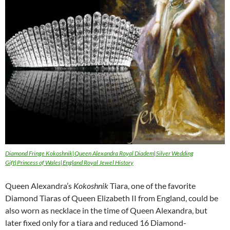
Diamond Fringe Kokoshnik|Queen Alexandra Royal Diadem|Silver Wedding
Gift|Princess of Wales|England Royal Jewel History
Queen Alexandra’s
Kokoshnik
Tiara, one of the favorite
Diamond Tiaras of Queen Elizabeth II from England, could be
also worn as necklace in the time of Queen Alexandra, but
later fixed only for a tiara and reduced 16 Diamond-