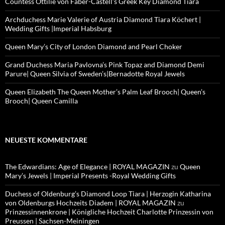
Countess Ottilie von Faber-Castell’s Greek Key Diamond Tiara
Archduchess Marie Valerie of Austria Diamond Tiara Köchert |
Wedding Gifts |Imperial Habsburg
Queen Mary’s City of London Diamond and Pearl Choker
Grand Duchess Maria Pavlovna’s Pink Topaz and Diamond Demi
Parure| Queen Silvia of Sweden’s|Bernadotte Royal Jewels
Queen Elizabeth The Queen Mother’s Palm Leaf Brooch| Queen’s
Brooch| Queen Camilla
NEUESTE KOMMENTARE
The Edwardians: Age of Elegance | ROYAL MAGAZIN
zu
Queen
Mary’s Jewels | Imperial Presents -Royal Wedding Gifts
Duchess of Oldenburg’s Diamond Loop Tiara | Herzogin Katharina
von Oldenburgs Hochzeits Diadem | ROYAL MAGAZIN
zu
Prinzessinnenkrone | Königliche Hochzeit Charlotte Prinzessin von
Preussen | Sachsen-Meiningen