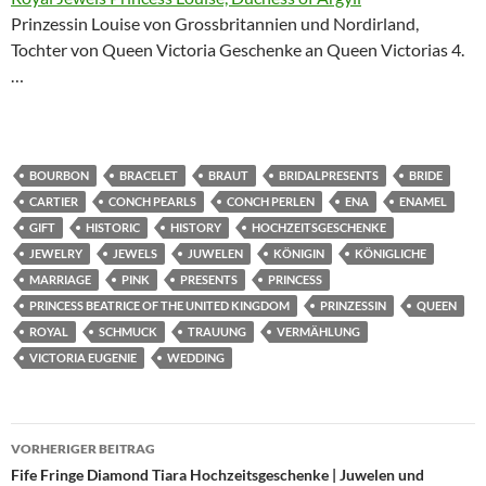
Prinzessin Louise von Grossbritannien und Nordirland,
Tochter von Queen Victoria Geschenke an Queen Victorias 4.
…
BOURBON
BRACELET
BRAUT
BRIDALPRESENTS
BRIDE
CARTIER
CONCH PEARLS
CONCH PERLEN
ENA
ENAMEL
GIFT
HISTORIC
HISTORY
HOCHZEITSGESCHENKE
JEWELRY
JEWELS
JUWELEN
KÖNIGIN
KÖNIGLICHE
MARRIAGE
PINK
PRESENTS
PRINCESS
PRINCESS BEATRICE OF THE UNITED KINGDOM
PRINZESSIN
QUEEN
ROYAL
SCHMUCK
TRAUUNG
VERMÄHLUNG
VICTORIA EUGENIE
WEDDING
Beitragsnavigation
VORHERIGER BEITRAG
Fife Fringe Diamond Tiara Hochzeitsgeschenke | Juwelen und