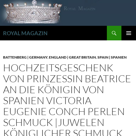
Zum
Inhalt
springen
Suchen
ROYAL MAGAZIN
PRIMÄR
MENÜ
BATTENBERG | GERMANY
,
ENGLAND | GREAT BRITAIN
,
SPAIN | SPANIEN
HOCHZEITSGESCHENK
VON PRINZESSIN BEATRICE
AN DIE KÖNIGIN VON
SPANIEN VICTORIA
EUGENIE CONCH PERLEN
SCHMUCK |JUWELEN
KÖNIGLICHER SCHMUCK