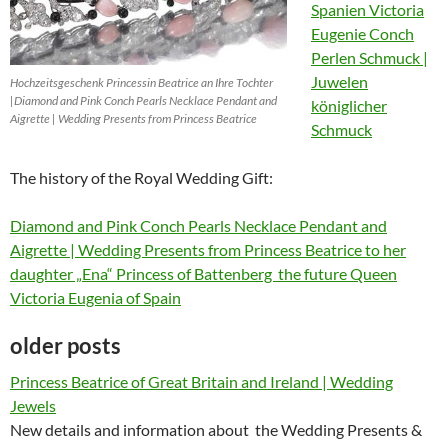
Spanien Victoria
Eugenie Conch
Perlen Schmuck |
Juwelen
Hochzeitsgeschenk Princessin Beatrice an Ihre Tochter
|Diamond and Pink Conch Pearls Necklace Pendant and
königlicher
Aigrette | Wedding Presents from Princess Beatrice
Schmuck
The history of the Royal Wedding Gift:
Diamond and Pink Conch Pearls Necklace Pendant and
Aigrette | Wedding Presents from Princess Beatrice to her
daughter „Ena“ Princess of Battenberg the future Queen
Victoria Eugenia of Spain
older posts
Princess Beatrice of Great Britain and Ireland | Wedding
Jewels
New details and information about the Wedding Presents &