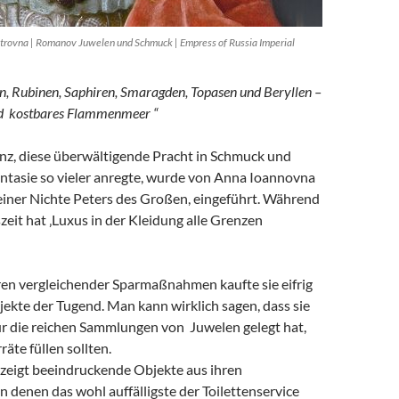
etrovna | Romanov Juwelen und Schmuck | Empress of Russia Imperial
n, Rubinen, Saphiren, Smaragden, Topasen und Beryllen –
nd kostbares Flammenmeer “
nz, diese überwältigende Pracht in Schmuck und
antasie so vieler anregte, wurde von Anna Ioannovna
 einer Nichte Peters des Großen, eingeführt. Während
zeit hat ‚Luxus in der Kleidung alle Grenzen
ren vergleichender Sparmaßnahmen kaufte sie eifrig
ekte der Tugend. Man kann wirklich sagen, dass sie
ür die reichen Sammlungen von Juwelen gelegt hat,
räte füllen sollten.
 zeigt beeindruckende Objekte aus ihren
denen das wohl auffälligste der Toilettenservice