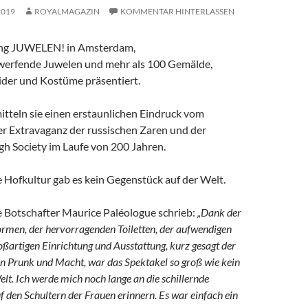
2019
ROYALMAGAZIN
KOMMENTAR HINTERLASSEN
lung JUWELEN! in Amsterdam,
erfende Juwelen und mehr als 100 Gemälde,
eider und Kostüme präsentiert.
teln sie einen erstaunlichen Eindruck vom
r Extravaganz der russischen Zaren und der
gh Society im Laufe von 200 Jahren.
e Hofkultur gab es kein Gegenstück auf der Welt.
e Botschafter Maurice Paléologue schrieb:
„Dank der
ormen, der hervorragenden Toiletten, der aufwendigen
ßartigen Einrichtung und Ausstattung, kurz gesagt der
n Prunk und Macht, war das Spektakel so groß wie kein
elt. Ich werde mich noch lange an die schillernde
 den Schultern der Frauen erinnern. Es war einfach ein