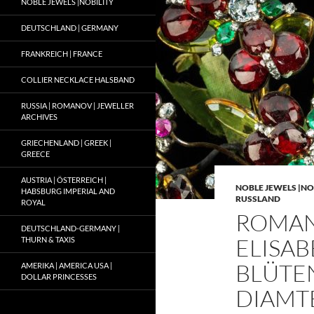
NOBLE JEWELS |NOBILITY
DEUTSCHLAND | GERMANY
FRANKREICH | FRANCE
COLLIER NECKLACE HALSBAND
RUSSIA | ROMANOV | JEWELLER
ARCHIVES
GRIECHENLAND | GREEK |
GREECE
AUSTRIA | ÖSTERREICH |
NOBLE JEWELS |NO
HABSBURG IMPERIAL AND
RUSSLAND
ROYAL
ROMAN
DEUTSCHLAND-GERMANY |
ELISA
THURN & TAXIS
BLÜTE
AMERIKA | AMERICA USA |
DOLLAR PRINCESSES
DIAMT