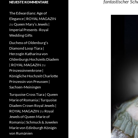
fantastischer Sc
NEUESTE KOMMENTARE
The Edwardians: Age of
Elegance | ROYAL MAGAZIN
zu
Queen Mary’s Jewels |
Imperial Presents -Royal
Wedding Gifts
Duchess of Oldenburg’s
Diamond Loop Tiara |
Herzogin Katharina von
Oldenburgs Hochzeits Diadem
| ROYAL MAGAZIN
zu
Prinzessinnenkrone |
Königliche Hochzeit Charlotte
Prinzessin von Preussen |
Sachsen-Meiningen
Turquoise Cross Tiara | Queen
Marie of Romania | Turquoise
Diadem Crown Royal Jewels |
ROYAL MAGAZIN
zu
Royal
Jewels of Queen Marie of
Romania | Schmuck & Juwelen
Marie von Edinburgh Königin
von Rumänien