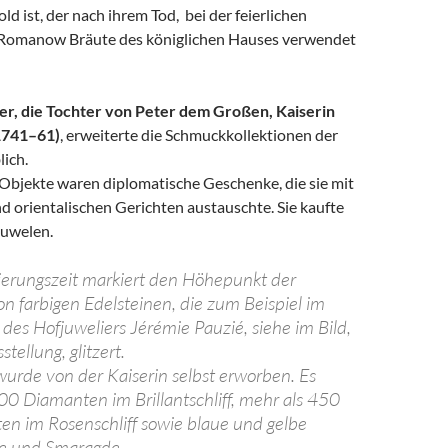
d ist, der nach ihrem Tod, bei der feierlichen
 Romanow Bräute des königlichen Hauses verwendet
r, die Tochter von Peter dem Großen, Kaiserin
 1741–61)
, erweiterte die Schmuckkollektionen der
ich.
 Objekte waren diplomatische Geschenke, die sie mit
d orientalischen Gerichten austauschte. Sie kaufte
Juwelen.
ierungszeit markiert den Höhepunkt der
 farbigen Edelsteinen, die zum Beispiel im
des Hofjuweliers Jérémie Pauzié, siehe im Bild,
tellung, glitzert.
wurde von der Kaiserin selbst erworben. Es
00 Diamanten im Brillantschliff, mehr als 450
en im Rosenschliff sowie blaue und gelbe
ne und Smaragde.