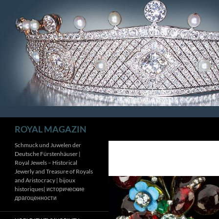
Zum
Inhalt
springen
Suchen
ROYAL MAGAZIN
Schmuck und Juwelen der
Deutsche Fürstenhäuser |
Royal Jewels – Historical
Jewerly and Treasure of Royals
and Aristocracy | bijoux
historiques| исторические
драгоценности