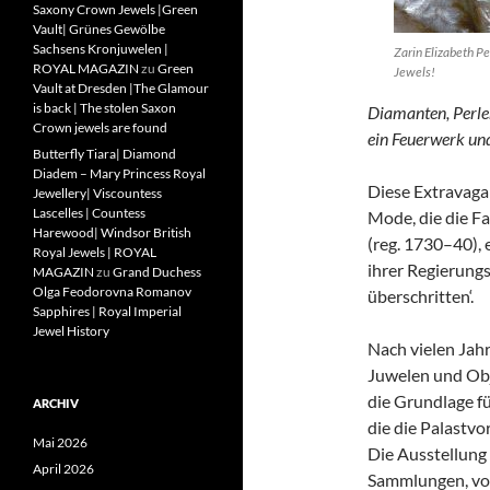
Saxony Crown Jewels |Green
Vault| Grünes Gewölbe
Sachsens Kronjuwelen |
Zarin Elizabeth P
ROYAL MAGAZIN
zu
Green
Jewels!
Vault at Dresden |The Glamour
is back | The stolen Saxon
Diamanten, Perle
Crown jewels are found
ein Feuerwerk u
Butterfly Tiara| Diamond
Diadem – Mary Princess Royal
Diese Extravaga
Jewellery| Viscountess
Lascelles | Countess
Mode, die die F
Harewood| Windsor British
(reg. 1730–40),
Royal Jewels | ROYAL
ihrer Regierungs
MAGAZIN
zu
Grand Duchess
Olga Feodorovna Romanov
überschritten‘.
Sapphires | Royal Imperial
Jewel History
Nach vielen Jah
Juwelen und Obj
die Grundlage f
ARCHIV
die die Palastvor
Mai 2026
Die Ausstellung
April 2026
Sammlungen, von 