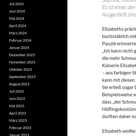
Juli 2024
Es ist eines d
Juni 2024
Ausgestellt sin
Mai 2024
April 2024
Elizabeths präc
März 2024
buchstäblich mit
Februar 2024
Pauzié erinnerte
Januar 2024
„Ich kann nicht 
Dezember 2023
die mehr Schmuck
November 2023
Kaiserin Elisabet
Oktober 2023
– aus farbigen 
September 2023
kann mit diesen 
August 2023
Sie erließ sogar
Juli 2023
Beispielsweise 
Juni 2023
dass „der Schmu
Mai 2023
Höflingskostüme
April 2023
durften daher n
März 2023
Februar 2023
Elizabeth wollte
Januar 2023