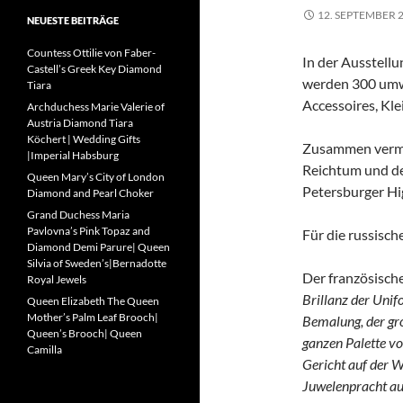
12. SEPTEMBER 
NEUESTE BEITRÄGE
Countess Ottilie von Faber-
In der Ausstel
Castell’s Greek Key Diamond
werden 300 umw
Tiara
Accessoires, Kl
Archduchess Marie Valerie of
Austria Diamond Tiara
Köchert | Wedding Gifts
Zusammen vermit
|Imperial Habsburg
Reichtum und de
Queen Mary’s City of London
Petersburger Hi
Diamond and Pearl Choker
Grand Duchess Maria
Pavlovna’s Pink Topaz and
Für die russisch
Diamond Demi Parure| Queen
Silvia of Sweden’s|Bernadotte
Der französisch
Royal Jewels
Brillanz der Unif
Queen Elizabeth The Queen
Mother’s Palm Leaf Brooch|
Bemalung, der gro
Queen’s Brooch| Queen
ganzen Palette vo
Camilla
Gericht auf der W
Juwelenpracht auf