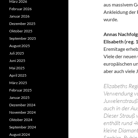
März 2026
aus massivem Gol
Februar 2026
Ankleidung der
Januar 2026
wurde.
Dezember 2025
Oktober 2025
Annas Nachfolge
September 2025
Elisabeth (reg.
August 2025
Eremitage erhebl
Juli 2025
Viele der neuen
Juni 2025
europäischen un
Mai 2025
aber auch viele 
April 2025
März 2025
Elizabeths Reg
Februar 2025
Verwendung von
Januar 2025
Juwelenstrauß 
Dezember 2024
auch in der Auss
November 2024
Dieser Strauß 
Oktober 2024
enthält rund 4
September 2024
kleine Diamant
August 2024
Saphire, Rubi