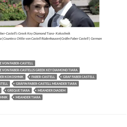
aber-Castell’s Greek Key Diamond Tiara- Kokoshnik
 |Countess Ottlie von Castell Rüdenhausen|Gräfin Faber Castell | German
E VON FABER-CASTELL
E VON FABER-CASTELL’S GREEK KEY DIAMOND TIARA
ER KOKOSHNIK
FABER-CASTELL
GRAF FABER CASTELL
STELL
GRÄFIN FABER-CASTELL MEANDER TIARA
GREQUE TIARA
MEANDER DIADEM
HNIK
MEANDER TIARA