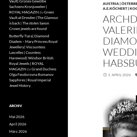
Vault| Grünes Gewölbe
AUSTRIA | ÖSTERR
Sachsens Kronjuwelen |
A.E.KÖCHERT | KO
ROYAL MAGAZIN
zu
Green
ARCHD
Vault at Dresden |The Glamour
is back | The stolen Saxon
VALERI
Crown jewels are found
Butterfly Tiara| Diamond
DIAMO
Diadem – Mary Princess Royal
Jewellery| Viscountess
WEDDIN
Lascelles | Countess
Harewood| Windsor British
HABSB
Royal Jewels | ROYAL
MAGAZIN
zu
Grand Duchess
Olga Feodorovna Romanov
3. APRIL 2026
Sapphires | Royal Imperial
Jewel History
ARCHIV
Mai 2026
April 2026
März 2026