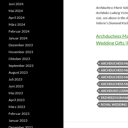
Juni 2024
Archduchess Marie Vale
Mai 2024
Archduke Ludwig Victor
April 2024
size, see above in the 
Valerie’s Diamond Köch
März 2024
Februar 2024
Archduchess Mar
Januar 2024
Wedding Gifts |
Dezember 2023
November 2023
Oktober 2023
ARCHDUCHESS MA
September 2023
ARCHDUCHESS MA
August 2023
ARCHDUCHESS MA
Juli 2023
ARCHDUCHESS MA
Juni 2023
ARCHDUKE LUDWI
Mai 2023
ERZHERZOGIN MAR
April 2023
ROYAL WEDDING
März 2023
Februar 2023
Januar 2023
Dezember 2022