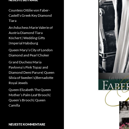
Countess Ottilie von Faber-
Castell’s Greek Key Diamond
Tiara
Archduchess Marie Valerie of
Austria Diamond Tiara
Köchert | Wedding Gifts
|Imperial Habsburg
Queen Mary’s City of London
Diamond and Pearl Choker
Grand Duchess Maria
Pavlovna’s Pink Topaz and
Diamond Demi Parure| Queen
Silvia of Sweden’s|Bernadotte
Royal Jewels
Queen Elizabeth The Queen
Mother’s Palm Leaf Brooch|
Queen’s Brooch| Queen
Camilla
NEUESTE KOMMENTARE