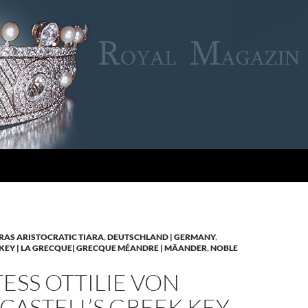
RAS ARISTOCRATIC TIARA
,
DEUTSCHLAND | GERMANY
,
KEY | LA GRECQUE| GRECQUE MÉANDRE | MÄANDER
,
NOBLE
SS OTTILIE VON
CASTELL’S GREEK KEY