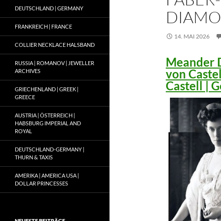
DEUTSCHLAND | GERMANY
DIAMO
FRANKREICH | FRANCE
14. MAI 2026
COLLIER NECKLACE HALSBAND
Meander D
RUSSIA | ROMANOV | JEWELLER
von Caste
ARCHIVES
Castell |
GRIECHENLAND | GREEK |
GREECE
AUSTRIA | ÖSTERREICH |
HABSBURG IMPERIAL AND
ROYAL
DEUTSCHLAND-GERMANY |
THURN & TAXIS
AMERIKA | AMERICA USA |
DOLLAR PRINCESSES
NEUESTE BEITRÄGE