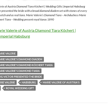
rie of Austria Diamond Tiara Köchert | Wedding Gifts |Imperial Habsburg
 presented the bride with a broad diamond diadem set with stones of every
sketch and as real tiara. Marie Valerie’s Diamond Tiara – Archduchess Marie
ert Tiara – Wedding present royal tiaras 1890
ie Valerie of Austria Diamond Tiara Köchert |
Imperial Habsburg
RIE VALERIE
RIE VALERIE'S DIAMOND DIADEM
RIE VALERIE'S DIAMOND KÖCHERT TIARA
RIE VALERIE'S DIAMOND TIARA
G VICTOR PRESENTED THE BRIDE
IE VALERIE
HABSBURG
MARIE VALERIE OF AUSTRIA'S
ROYAL WEDDING GIFT