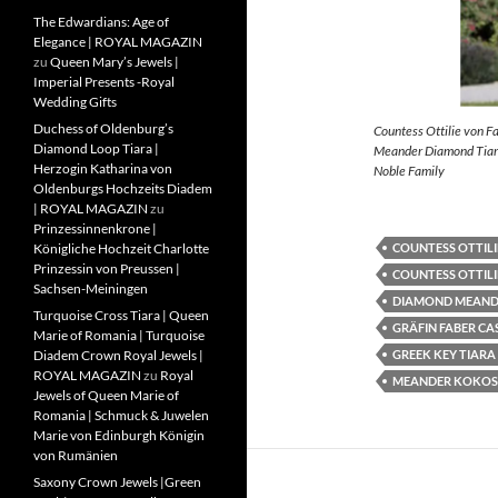
The Edwardians: Age of
Elegance | ROYAL MAGAZIN
zu
Queen Mary’s Jewels |
Imperial Presents -Royal
Wedding Gifts
Duchess of Oldenburg’s
Countess Ottilie von F
Diamond Loop Tiara |
Meander Diamond Tiara
Herzogin Katharina von
Noble Family
Oldenburgs Hochzeits Diadem
| ROYAL MAGAZIN
zu
Prinzessinnenkrone |
COUNTESS OTTILI
Königliche Hochzeit Charlotte
Prinzessin von Preussen |
COUNTESS OTTILI
Sachsen-Meiningen
DIAMOND MEAND
Turquoise Cross Tiara | Queen
GRÄFIN FABER CA
Marie of Romania | Turquoise
GREEK KEY TIARA
Diadem Crown Royal Jewels |
ROYAL MAGAZIN
zu
Royal
MEANDER KOKOS
Jewels of Queen Marie of
Romania | Schmuck & Juwelen
Marie von Edinburgh Königin
von Rumänien
Saxony Crown Jewels |Green