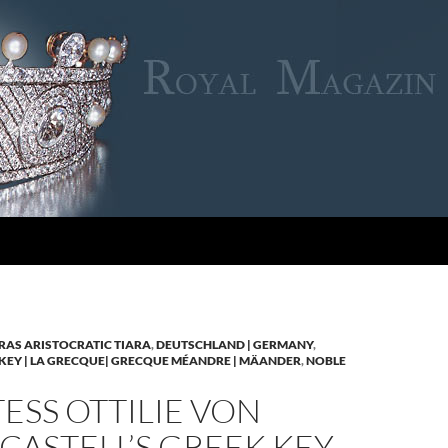
RAS ARISTOCRATIC TIARA
,
DEUTSCHLAND | GERMANY
,
KEY | LA GRECQUE| GRECQUE MÉANDRE | MÄANDER
,
NOBLE
SS OTTILIE VON
CASTELL’S GREEK KEY