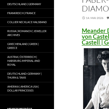
DEUTSCHLAND | GERMANY
DIAMO
FRANKREICH | FRANCE
14. MAI 2026
COLLIER NECKLACE HALSBAND
Meander D
RUSSIA | ROMANOV | JEWELLER
von Caste
ARCHIVES
Castell |
GRIECHENLAND | GREEK |
GREECE
AUSTRIA | ÖSTERREICH |
HABSBURG IMPERIAL AND
ROYAL
DEUTSCHLAND-GERMANY |
THURN & TAXIS
AMERIKA | AMERICA USA |
DOLLAR PRINCESSES
NEUESTE BEITRÄGE