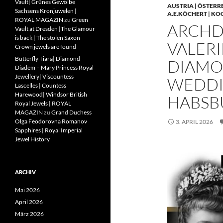
Vault| Grünes Gewölbe
AUSTRIA | ÖSTERR
Sachsens Kronjuwelen |
A.E.KÖCHERT | KO
ROYAL MAGAZIN
zu
Green
ARCHD
Vault at Dresden |The Glamour
is back | The stolen Saxon
VALERI
Crown jewels are found
Butterfly Tiara| Diamond
DIAMO
Diadem – Mary Princess Royal
Jewellery| Viscountess
WEDDIN
Lascelles | Countess
Harewood| Windsor British
HABSB
Royal Jewels | ROYAL
MAGAZIN
zu
Grand Duchess
Olga Feodorovna Romanov
3. APRIL 2026
Sapphires | Royal Imperial
Jewel History
ARCHIV
Mai 2026
April 2026
März 2026