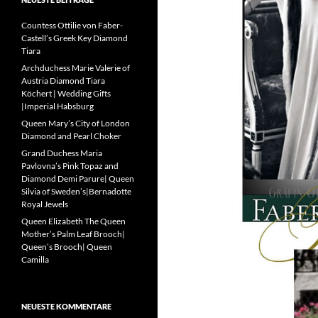
Countess Ottilie von Faber-
Castell’s Greek Key Diamond
Tiara
Archduchess Marie Valerie of
Austria Diamond Tiara
Köchert | Wedding Gifts
|Imperial Habsburg
Queen Mary’s City of London
Diamond and Pearl Choker
Grand Duchess Maria
Pavlovna’s Pink Topaz and
Diamond Demi Parure| Queen
Silvia of Sweden’s|Bernadotte
Royal Jewels
Queen Elizabeth The Queen
Mother’s Palm Leaf Brooch|
Queen’s Brooch| Queen
Camilla
NEUESTE KOMMENTARE