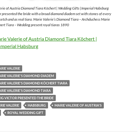
rie of Austria Diamond Tiara Köchert | Wedding Gifts |Imperial Habsburg
 presented the bride with a broad diamond diadem set with stones of every
sketch and as real tiara. Marie Valerie’s Diamond Tiara – Archduchess Marie
ert Tiara – Wedding present royal tiaras 1890
ie Valerie of Austria Diamond Tiara Köchert |
Imperial Habsburg
RIE VALERIE
RIE VALERIE'S DIAMOND DIADEM
RIE VALERIE'S DIAMOND KÖCHERT TIARA
RIE VALERIE'S DIAMOND TIARA
G VICTOR PRESENTED THE BRIDE
IE VALERIE
HABSBURG
MARIE VALERIE OF AUSTRIA'S
ROYAL WEDDING GIFT