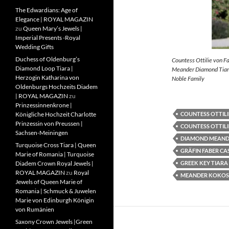
The Edwardians: Age of
Elegance | ROYAL MAGAZIN
zu
Queen Mary’s Jewels |
Imperial Presents -Royal
Wedding Gifts
Duchess of Oldenburg’s
Countess Ottilie von F
Diamond Loop Tiara |
Meander Diamond Tiara
Herzogin Katharina von
Noble Family
Oldenburgs Hochzeits Diadem
| ROYAL MAGAZIN
zu
Prinzessinnenkrone |
COUNTESS OTTILI
Königliche Hochzeit Charlotte
Prinzessin von Preussen |
COUNTESS OTTILI
Sachsen-Meiningen
DIAMOND MEAND
Turquoise Cross Tiara | Queen
GRÄFIN FABER CA
Marie of Romania | Turquoise
GREEK KEY TIARA
Diadem Crown Royal Jewels |
ROYAL MAGAZIN
zu
Royal
MEANDER KOKOS
Jewels of Queen Marie of
Romania | Schmuck & Juwelen
Marie von Edinburgh Königin
von Rumänien
Saxony Crown Jewels |Green