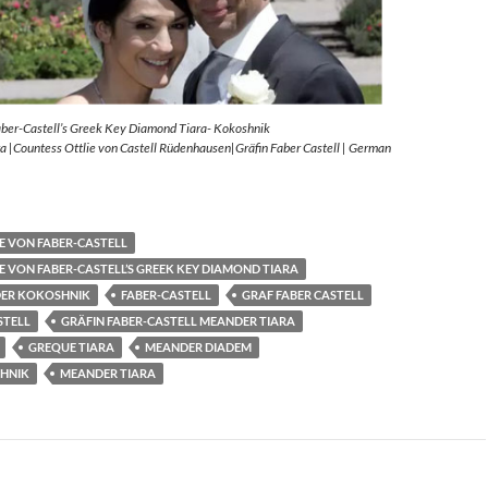
aber-Castell’s Greek Key Diamond Tiara- Kokoshnik
 |Countess Ottlie von Castell Rüdenhausen|Gräfin Faber Castell | German
E VON FABER-CASTELL
E VON FABER-CASTELL’S GREEK KEY DIAMOND TIARA
ER KOKOSHNIK
FABER-CASTELL
GRAF FABER CASTELL
STELL
GRÄFIN FABER-CASTELL MEANDER TIARA
GREQUE TIARA
MEANDER DIADEM
HNIK
MEANDER TIARA