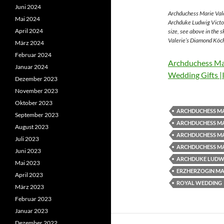
Juni 2024
Archduchess Marie Vale
Mai 2024
Archduke Ludwig Victor
April 2024
size, see above in the 
Valerie’s Diamond Köch
März 2024
Februar 2024
Archduchess Mar
Januar 2024
Wedding Gifts |
Dezember 2023
November 2023
Oktober 2023
ARCHDUCHESS MA
September 2023
ARCHDUCHESS MA
August 2023
ARCHDUCHESS MA
Juli 2023
ARCHDUCHESS MA
Juni 2023
ARCHDUKE LUDWI
Mai 2023
ERZHERZOGIN MAR
April 2023
ROYAL WEDDING
März 2023
Februar 2023
Januar 2023
Dezember 2022