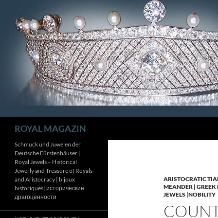
Zum
Inhalt
springen
Suchen
ROYAL MAGAZIN
Schmuck und Juwelen der
Deutsche Fürstenhäuser |
Royal Jewels – Historical
Jewerly and Treasure of Royals
ARISTOCRATIC TIA
and Aristocracy | bijoux
MEANDER | GREEK 
historiques| исторические
JEWELS |NOBILITY
драгоценности
COUNTE