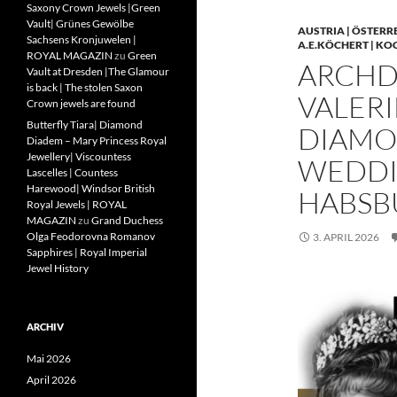
Saxony Crown Jewels |Green
Vault| Grünes Gewölbe
AUSTRIA | ÖSTERR
Sachsens Kronjuwelen |
A.E.KÖCHERT | KO
ROYAL MAGAZIN
zu
Green
ARCHD
Vault at Dresden |The Glamour
is back | The stolen Saxon
VALERI
Crown jewels are found
Butterfly Tiara| Diamond
DIAMO
Diadem – Mary Princess Royal
Jewellery| Viscountess
WEDDIN
Lascelles | Countess
Harewood| Windsor British
HABSB
Royal Jewels | ROYAL
MAGAZIN
zu
Grand Duchess
Olga Feodorovna Romanov
3. APRIL 2026
Sapphires | Royal Imperial
Jewel History
ARCHIV
Mai 2026
April 2026