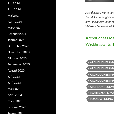
Juli 2024
Juni 2024
Archduchess Marie Vale
Mai 2024
Archduke Ludwig Victor
April 2024
size, see above in the 
Valerie’s Diamond Köch
März 2024
Februar 2024
Archduchess Mar
Januar 2024
Wedding Gifts |
Dezember 2023
November 2023
Oktober 2023
ARCHDUCHESS MA
September 2023
ARCHDUCHESS MA
August 2023
ARCHDUCHESS MA
Juli 2023
ARCHDUCHESS MA
Juni 2023
ARCHDUKE LUDWI
Mai 2023
ERZHERZOGIN MAR
April 2023
ROYAL WEDDING
März 2023
Februar 2023
Januar 2023