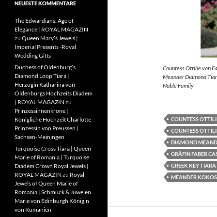
NEUESTE KOMMENTARE
The Edwardians: Age of
Elegance | ROYAL MAGAZIN
zu
Queen Mary’s Jewels |
Imperial Presents -Royal
Wedding Gifts
Duchess of Oldenburg’s
Countess Ottilie von F
Diamond Loop Tiara |
Meander Diamond Tiara
Herzogin Katharina von
Noble Family
Oldenburgs Hochzeits Diadem
| ROYAL MAGAZIN
zu
Prinzessinnenkrone |
COUNTESS OTTILI
Königliche Hochzeit Charlotte
Prinzessin von Preussen |
COUNTESS OTTILI
Sachsen-Meiningen
DIAMOND MEAND
Turquoise Cross Tiara | Queen
GRÄFIN FABER CA
Marie of Romania | Turquoise
GREEK KEY TIARA
Diadem Crown Royal Jewels |
ROYAL MAGAZIN
zu
Royal
MEANDER KOKOS
Jewels of Queen Marie of
Romania | Schmuck & Juwelen
Marie von Edinburgh Königin
von Rumänien