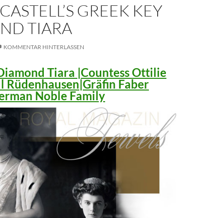
CASTELL’S GREEK KEY
ND TIARA
KOMMENTAR HINTERLASSEN
iamond Tiara |Countess Ottilie
ll Rüdenhausen|Gräfin Faber
 German Noble Family