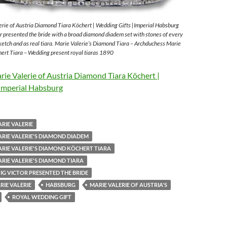
rie of Austria Diamond Tiara Köchert | Wedding Gifts |Imperial Habsburg
 presented the bride with a broad diamond diadem set with stones of every
sketch and as real tiara. Marie Valerie’s Diamond Tiara – Archduchess Marie
ert Tiara – Wedding present royal tiaras 1890
ie Valerie of Austria Diamond Tiara Köchert |
Imperial Habsburg
RIE VALERIE
RIE VALERIE'S DIAMOND DIADEM
RIE VALERIE'S DIAMOND KÖCHERT TIARA
RIE VALERIE'S DIAMOND TIARA
G VICTOR PRESENTED THE BRIDE
IE VALERIE
HABSBURG
MARIE VALERIE OF AUSTRIA'S
ROYAL WEDDING GIFT