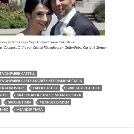
aber-Castell’s Greek Key Diamond Tiara- Kokoshnik
 |Countess Ottlie von Castell Rüdenhausen|Gräfin Faber Castell | German
E VON FABER-CASTELL
E VON FABER-CASTELL’S GREEK KEY DIAMOND TIARA
ER KOKOSHNIK
FABER-CASTELL
GRAF FABER CASTELL
STELL
GRÄFIN FABER-CASTELL MEANDER TIARA
GREQUE TIARA
MEANDER DIADEM
HNIK
MEANDER TIARA