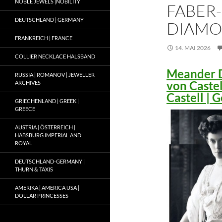
NOBLE JEWELS |NOBILITY
FABER-
DEUTSCHLAND | GERMANY
DIAMO
FRANKREICH | FRANCE
14. MAI 2026
COLLIER NECKLACE HALSBAND
Meander D
RUSSIA | ROMANOV | JEWELLER
von Caste
ARCHIVES
Castell |
GRIECHENLAND | GREEK |
GREECE
AUSTRIA | ÖSTERREICH |
HABSBURG IMPERIAL AND
ROYAL
DEUTSCHLAND-GERMANY |
THURN & TAXIS
AMERIKA | AMERICA USA |
DOLLAR PRINCESSES