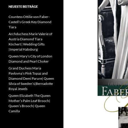
NEUESTE BEITRÄGE
Countess Ottilie von Faber-
Castell’s Greek Key Diamond
Tiara
Archduchess Marie Valerie of
Austria Diamond Tiara
Köchert | Wedding Gifts
|Imperial Habsburg
Queen Mary’s City of London
Diamond and Pearl Choker
Grand Duchess Maria
Pavlovna’s Pink Topaz and
Diamond Demi Parure| Queen
Silvia of Sweden’s|Bernadotte
Royal Jewels
Queen Elizabeth The Queen
Mother’s Palm Leaf Brooch|
Queen’s Brooch| Queen
Camilla