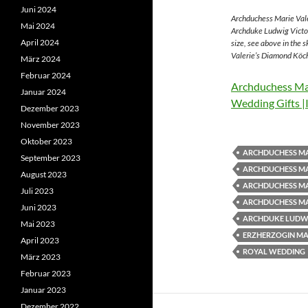
Juni 2024
Archduchess Marie Vale
Mai 2024
Archduke Ludwig Victor
April 2024
size, see above in the 
Valerie’s Diamond Köch
März 2024
Februar 2024
Archduchess Mar
Januar 2024
Wedding Gifts |
Dezember 2023
November 2023
Oktober 2023
ARCHDUCHESS MA
September 2023
ARCHDUCHESS MA
August 2023
ARCHDUCHESS MA
Juli 2023
ARCHDUCHESS MA
Juni 2023
ARCHDUKE LUDWI
Mai 2023
ERZHERZOGIN MAR
April 2023
ROYAL WEDDING
März 2023
Februar 2023
Januar 2023
Dezember 2022