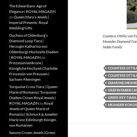
The Edwardians: Age of
Elegance | ROYAL MAGAZIN
zu
Queen Mary’s Jewels |
Imperial Presents -Royal
Wedding Gifts
Duchess of Oldenburg’s
Countess Ottilie von F
Diamond Loop Tiara |
Meander Diamond Tiara
Herzogin Katharina von
Noble Family
Oldenburgs Hochzeits Diadem
| ROYAL MAGAZIN
zu
Prinzessinnenkrone |
COUNTESS OTTILI
Königliche Hochzeit Charlotte
Prinzessin von Preussen |
COUNTESS OTTILI
Sachsen-Meiningen
DIAMOND MEAND
Turquoise Cross Tiara | Queen
GRÄFIN FABER CA
Marie of Romania | Turquoise
GREEK KEY TIARA
Diadem Crown Royal Jewels |
ROYAL MAGAZIN
zu
Royal
MEANDER KOKOS
Jewels of Queen Marie of
Romania | Schmuck & Juwelen
Marie von Edinburgh Königin
von Rumänien
Saxony Crown Jewels |Green