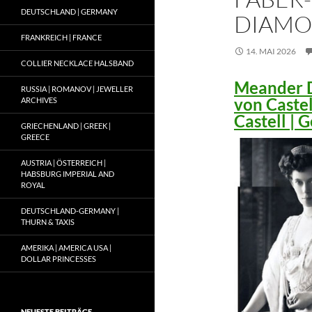
DEUTSCHLAND | GERMANY
DIAMO
FRANKREICH | FRANCE
14. MAI 2026
COLLIER NECKLACE HALSBAND
Meander D
RUSSIA | ROMANOV | JEWELLER
von Caste
ARCHIVES
Castell |
GRIECHENLAND | GREEK |
GREECE
AUSTRIA | ÖSTERREICH |
HABSBURG IMPERIAL AND
ROYAL
DEUTSCHLAND-GERMANY |
THURN & TAXIS
AMERIKA | AMERICA USA |
DOLLAR PRINCESSES
NEUESTE BEITRÄGE