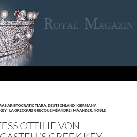
RAS ARISTOCRATIC TIARA
,
DEUTSCHLAND | GERMANY
,
KEY | LA GRECQUE| GRECQUE MÉANDRE | MÄANDER
,
NOBLE
SS OTTILIE VON
CASTELL’S GREEK KEY