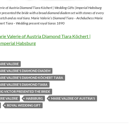
rie of Austria Diamond Tiara Köchert | Wedding Gifts |Imperial Habsburg
 presented the bride with a broad diamond diadem set with stones of every
sketch and as real tiara. Marie Valerie’s Diamond Tiara – Archduchess Marie
ert Tiara – Wedding present royal tiaras 1890
ie Valerie of Austria Diamond Tiara Köchert |
Imperial Habsburg
RIE VALERIE
RIE VALERIE'S DIAMOND DIADEM
RIE VALERIE'S DIAMOND KÖCHERT TIARA
RIE VALERIE'S DIAMOND TIARA
G VICTOR PRESENTED THE BRIDE
IE VALERIE
HABSBURG
MARIE VALERIE OF AUSTRIA'S
ROYAL WEDDING GIFT