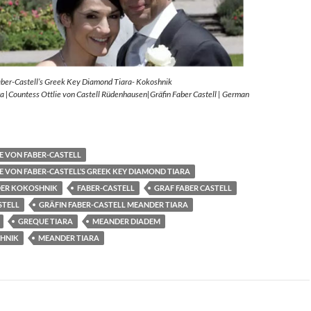
aber-Castell’s Greek Key Diamond Tiara- Kokoshnik
 |Countess Ottlie von Castell Rüdenhausen|Gräfin Faber Castell | German
E VON FABER-CASTELL
E VON FABER-CASTELL’S GREEK KEY DIAMOND TIARA
ER KOKOSHNIK
FABER-CASTELL
GRAF FABER CASTELL
STELL
GRÄFIN FABER-CASTELL MEANDER TIARA
GREQUE TIARA
MEANDER DIADEM
HNIK
MEANDER TIARA