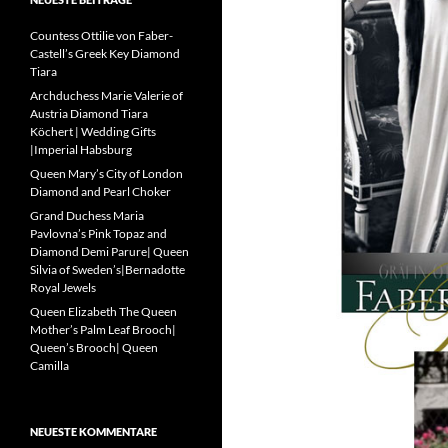
Countess Ottilie von Faber-
Castell’s Greek Key Diamond
Tiara
Archduchess Marie Valerie of
Austria Diamond Tiara
Köchert | Wedding Gifts
|Imperial Habsburg
Queen Mary’s City of London
Diamond and Pearl Choker
Grand Duchess Maria
Pavlovna’s Pink Topaz and
Diamond Demi Parure| Queen
Silvia of Sweden’s|Bernadotte
Royal Jewels
Queen Elizabeth The Queen
Mother’s Palm Leaf Brooch|
Queen’s Brooch| Queen
Camilla
NEUESTE KOMMENTARE