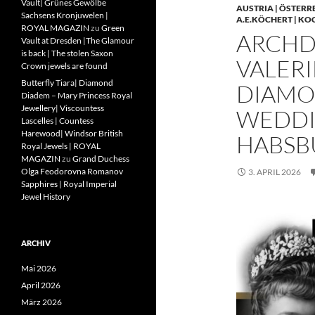
Vault| Grünes Gewölbe
AUSTRIA | ÖSTERR
Sachsens Kronjuwelen |
A.E.KÖCHERT | KO
ROYAL MAGAZIN
zu
Green
ARCHD
Vault at Dresden |The Glamour
is back | The stolen Saxon
VALERI
Crown jewels are found
Butterfly Tiara| Diamond
DIAMO
Diadem – Mary Princess Royal
Jewellery| Viscountess
WEDDIN
Lascelles | Countess
Harewood| Windsor British
HABSB
Royal Jewels | ROYAL
MAGAZIN
zu
Grand Duchess
Olga Feodorovna Romanov
3. APRIL 2026
Sapphires | Royal Imperial
Jewel History
ARCHIV
Mai 2026
April 2026
März 2026