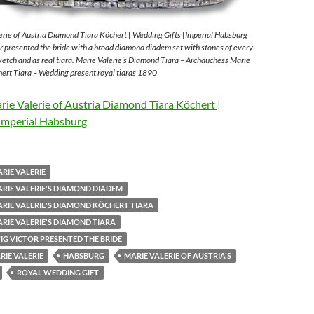
rie of Austria Diamond Tiara Köchert | Wedding Gifts |Imperial Habsburg
 presented the bride with a broad diamond diadem set with stones of every
sketch and as real tiara. Marie Valerie’s Diamond Tiara – Archduchess Marie
ert Tiara – Wedding present royal tiaras 1890
ie Valerie of Austria Diamond Tiara Köchert |
Imperial Habsburg
RIE VALERIE
RIE VALERIE'S DIAMOND DIADEM
RIE VALERIE'S DIAMOND KÖCHERT TIARA
RIE VALERIE'S DIAMOND TIARA
G VICTOR PRESENTED THE BRIDE
IE VALERIE
HABSBURG
MARIE VALERIE OF AUSTRIA'S
ROYAL WEDDING GIFT