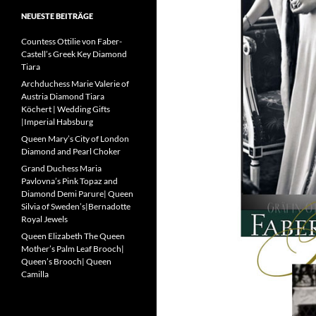
NEUESTE BEITRÄGE
Countess Ottilie von Faber-
Castell’s Greek Key Diamond
Tiara
Archduchess Marie Valerie of
Austria Diamond Tiara
Köchert | Wedding Gifts
|Imperial Habsburg
Queen Mary’s City of London
Diamond and Pearl Choker
Grand Duchess Maria
Pavlovna’s Pink Topaz and
Diamond Demi Parure| Queen
Silvia of Sweden’s|Bernadotte
Royal Jewels
Queen Elizabeth The Queen
Mother’s Palm Leaf Brooch|
Queen’s Brooch| Queen
Camilla