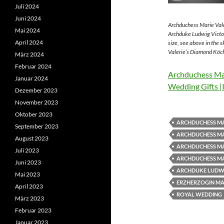
Juli 2024
Juni 2024
Archduchess Marie Vale
Mai 2024
Archduke Ludwig Victor
April 2024
size, see above in the 
Valerie’s Diamond Köch
März 2024
Februar 2024
Archduchess Mar
Januar 2024
Wedding Gifts |
Dezember 2023
November 2023
Oktober 2023
ARCHDUCHESS MA
September 2023
ARCHDUCHESS MA
August 2023
ARCHDUCHESS MA
Juli 2023
ARCHDUCHESS MA
Juni 2023
ARCHDUKE LUDWI
Mai 2023
ERZHERZOGIN MAR
April 2023
ROYAL WEDDING
März 2023
Februar 2023
Januar 2023