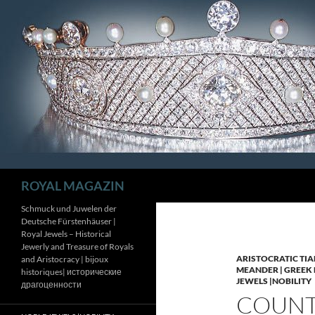
Zum
Inhalt
springen
Suchen
ROYAL MAGAZIN
Schmuck und Juwelen der
Deutsche Fürstenhäuser |
Royal Jewels – Historical
Jewerly and Treasure of Royals
ARISTOCRATIC TIA
and Aristocracy | bijoux
MEANDER | GREEK 
historiques| исторические
JEWELS |NOBILITY
драгоценности
COUNTE