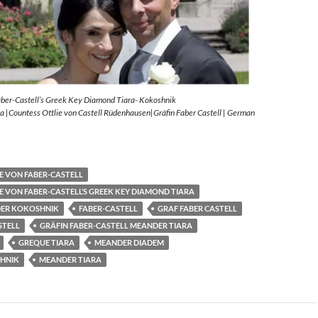
aber-Castell’s Greek Key Diamond Tiara- Kokoshnik
 |Countess Ottlie von Castell Rüdenhausen|Gräfin Faber Castell | German
E VON FABER-CASTELL
E VON FABER-CASTELL’S GREEK KEY DIAMOND TIARA
ER KOKOSHNIK
FABER-CASTELL
GRAF FABER CASTELL
STELL
GRÄFIN FABER-CASTELL MEANDER TIARA
GREQUE TIARA
MEANDER DIADEM
HNIK
MEANDER TIARA