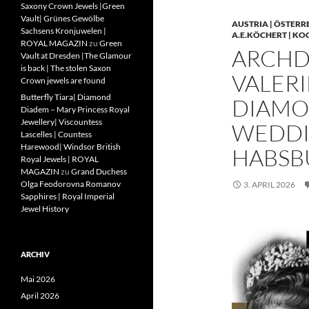
Saxony Crown Jewels |Green
Vault| Grünes Gewölbe
AUSTRIA | ÖSTERR
Sachsens Kronjuwelen |
A.E.KÖCHERT | KO
ROYAL MAGAZIN
zu
Green
ARCHD
Vault at Dresden |The Glamour
is back | The stolen Saxon
VALERI
Crown jewels are found
Butterfly Tiara| Diamond
DIAMO
Diadem – Mary Princess Royal
Jewellery| Viscountess
WEDDIN
Lascelles | Countess
Harewood| Windsor British
HABSB
Royal Jewels | ROYAL
MAGAZIN
zu
Grand Duchess
Olga Feodorovna Romanov
3. APRIL 2026
Sapphires | Royal Imperial
Jewel History
ARCHIV
Mai 2026
April 2026