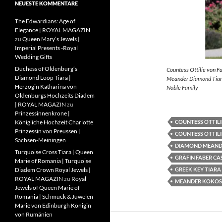
NEUESTE KOMMENTARE
The Edwardians: Age of
Elegance | ROYAL MAGAZIN
zu
Queen Mary’s Jewels |
Imperial Presents -Royal
Wedding Gifts
Duchess of Oldenburg’s
Countess Ottilie von F
Diamond Loop Tiara |
Meander Diamond Tiara
Herzogin Katharina von
Noble Family
Oldenburgs Hochzeits Diadem
| ROYAL MAGAZIN
zu
Prinzessinnenkrone |
COUNTESS OTTILI
Königliche Hochzeit Charlotte
Prinzessin von Preussen |
COUNTESS OTTILI
Sachsen-Meiningen
DIAMOND MEAND
Turquoise Cross Tiara | Queen
GRÄFIN FABER CA
Marie of Romania | Turquoise
GREEK KEY TIARA
Diadem Crown Royal Jewels |
ROYAL MAGAZIN
zu
Royal
MEANDER KOKOS
Jewels of Queen Marie of
Romania | Schmuck & Juwelen
Marie von Edinburgh Königin
von Rumänien