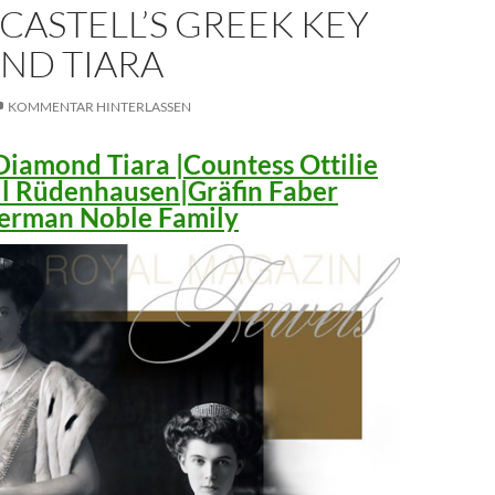
CASTELL’S GREEK KEY
ND TIARA
KOMMENTAR HINTERLASSEN
iamond Tiara |Countess Ottilie
ll Rüdenhausen|Gräfin Faber
 German Noble Family