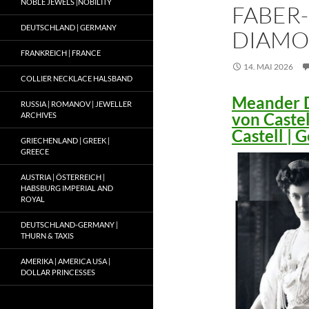
NOBLE JEWELS |NOBILITY
FABER-
DEUTSCHLAND | GERMANY
DIAMO
FRANKREICH | FRANCE
14. MAI 2026
COLLIER NECKLACE HALSBAND
Meander D
RUSSIA | ROMANOV | JEWELLER
von Caste
ARCHIVES
Castell |
GRIECHENLAND | GREEK |
GREECE
AUSTRIA | ÖSTERREICH |
HABSBURG IMPERIAL AND
ROYAL
DEUTSCHLAND-GERMANY |
THURN & TAXIS
AMERIKA | AMERICA USA |
DOLLAR PRINCESSES