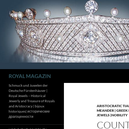
Zum
Inhalt
springen
Suchen
ROYAL MAGAZIN
Schmuck und Juwelen der
Deutsche Fürstenhäuser |
Royal Jewels – Historical
Jewerly and Treasure of Royals
ARISTOCRATIC TIA
and Aristocracy | bijoux
MEANDER | GREEK 
historiques| исторические
JEWELS |NOBILITY
драгоценности
COUNTE