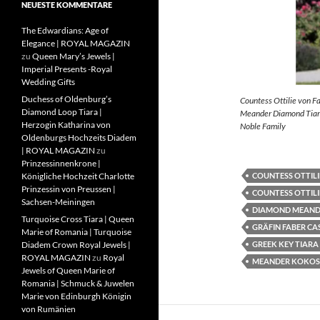
NEUESTE KOMMENTARE
The Edwardians: Age of
Elegance | ROYAL MAGAZIN
zu
Queen Mary’s Jewels |
Imperial Presents -Royal
Wedding Gifts
Duchess of Oldenburg’s
Countess Ottilie von F
Diamond Loop Tiara |
Meander Diamond Tiara
Herzogin Katharina von
Noble Family
Oldenburgs Hochzeits Diadem
| ROYAL MAGAZIN
zu
Prinzessinnenkrone |
COUNTESS OTTILI
Königliche Hochzeit Charlotte
Prinzessin von Preussen |
COUNTESS OTTILI
Sachsen-Meiningen
DIAMOND MEAND
Turquoise Cross Tiara | Queen
GRÄFIN FABER CA
Marie of Romania | Turquoise
GREEK KEY TIARA
Diadem Crown Royal Jewels |
ROYAL MAGAZIN
zu
Royal
MEANDER KOKOS
Jewels of Queen Marie of
Romania | Schmuck & Juwelen
Marie von Edinburgh Königin
von Rumänien