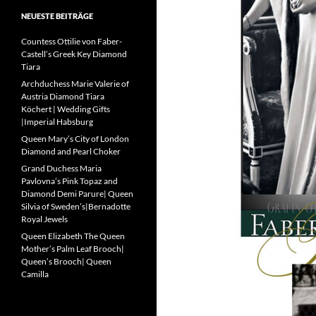
NEUESTE BEITRÄGE
Countess Ottilie von Faber-
Castell’s Greek Key Diamond
Tiara
Archduchess Marie Valerie of
Austria Diamond Tiara
Köchert | Wedding Gifts
|Imperial Habsburg
Queen Mary’s City of London
Diamond and Pearl Choker
Grand Duchess Maria
Pavlovna’s Pink Topaz and
Diamond Demi Parure| Queen
Silvia of Sweden’s|Bernadotte
Royal Jewels
Queen Elizabeth The Queen
Mother’s Palm Leaf Brooch|
Queen’s Brooch| Queen
Camilla