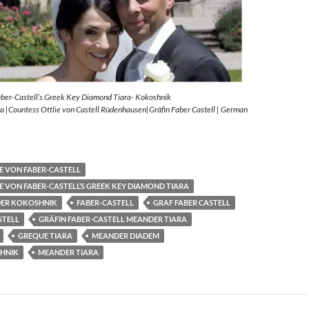
aber-Castell’s Greek Key Diamond Tiara- Kokoshnik
 |Countess Ottlie von Castell Rüdenhausen|Gräfin Faber Castell | German
E VON FABER-CASTELL
E VON FABER-CASTELL’S GREEK KEY DIAMOND TIARA
ER KOKOSHNIK
FABER-CASTELL
GRAF FABER CASTELL
STELL
GRÄFIN FABER-CASTELL MEANDER TIARA
GREQUE TIARA
MEANDER DIADEM
HNIK
MEANDER TIARA