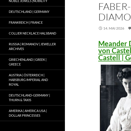
NOBLE JEWELS |NOBILITY
FABER-
DEUTSCHLAND | GERMANY
DIAMO
FRANKREICH | FRANCE
14. MAI 2026
COLLIER NECKLACE HALSBAND
Meander D
RUSSIA | ROMANOV | JEWELLER
von Caste
ARCHIVES
Castell |
GRIECHENLAND | GREEK |
GREECE
AUSTRIA | ÖSTERREICH |
HABSBURG IMPERIAL AND
ROYAL
DEUTSCHLAND-GERMANY |
THURN & TAXIS
AMERIKA | AMERICA USA |
DOLLAR PRINCESSES