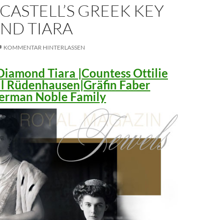
CASTELL’S GREEK KEY
ND TIARA
KOMMENTAR HINTERLASSEN
iamond Tiara |Countess Ottilie
ll Rüdenhausen|Gräfin Faber
 German Noble Family