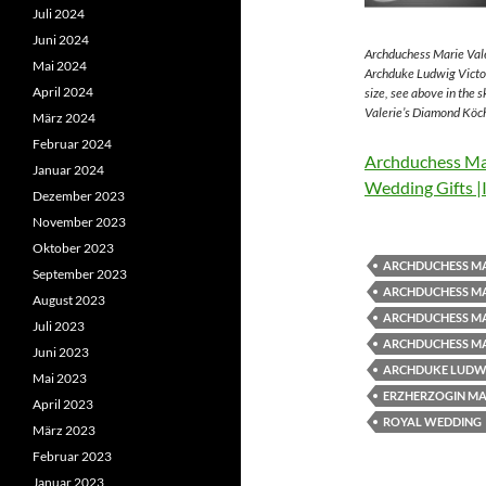
Juli 2024
Juni 2024
Archduchess Marie Vale
Mai 2024
Archduke Ludwig Victor
April 2024
size, see above in the 
Valerie’s Diamond Köch
März 2024
Februar 2024
Archduchess Mar
Januar 2024
Wedding Gifts |
Dezember 2023
November 2023
Oktober 2023
ARCHDUCHESS MA
September 2023
ARCHDUCHESS MA
August 2023
ARCHDUCHESS MA
Juli 2023
ARCHDUCHESS MA
Juni 2023
ARCHDUKE LUDWI
Mai 2023
ERZHERZOGIN MAR
April 2023
ROYAL WEDDING
März 2023
Februar 2023
Januar 2023