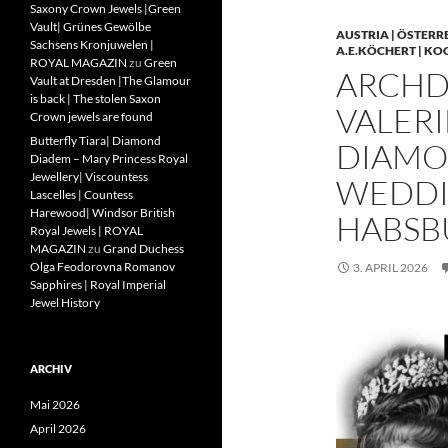
Saxony Crown Jewels |Green
Vault| Grünes Gewölbe
AUSTRIA | ÖSTERR
Sachsens Kronjuwelen |
A.E.KÖCHERT | KO
ROYAL MAGAZIN
zu
Green
ARCHD
Vault at Dresden |The Glamour
is back | The stolen Saxon
VALERI
Crown jewels are found
Butterfly Tiara| Diamond
DIAMO
Diadem – Mary Princess Royal
Jewellery| Viscountess
WEDDIN
Lascelles | Countess
Harewood| Windsor British
HABSB
Royal Jewels | ROYAL
MAGAZIN
zu
Grand Duchess
Olga Feodorovna Romanov
3. APRIL 2026
Sapphires | Royal Imperial
Jewel History
ARCHIV
Mai 2026
April 2026