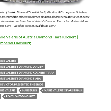
rie of Austria Diamond Tiara Köchert | Wedding Gifts |Imperial Habsburg
 presented the bride with a broad diamond diadem set with stones of every
sketch and as real tiara. Marie Valerie’s Diamond Tiara – Archduchess Marie
ert Tiara – Wedding present royal tiaras 1890
ie Valerie of Austria Diamond Tiara Köchert |
Imperial Habsburg
RIE VALERIE
RIE VALERIE'S DIAMOND DIADEM
RIE VALERIE'S DIAMOND KÖCHERT TIARA
RIE VALERIE'S DIAMOND TIARA
G VICTOR PRESENTED THE BRIDE
IE VALERIE
HABSBURG
MARIE VALERIE OF AUSTRIA'S
ROYAL WEDDING GIFT