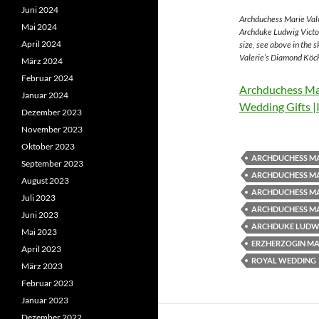
Juni 2024
Archduchess Marie Vale
Mai 2024
Archduke Ludwig Victor
April 2024
size, see above in the 
Valerie’s Diamond Köch
März 2024
Februar 2024
Archduchess Mar
Januar 2024
Wedding Gifts |
Dezember 2023
November 2023
Oktober 2023
ARCHDUCHESS MA
September 2023
ARCHDUCHESS MA
August 2023
ARCHDUCHESS MA
Juli 2023
ARCHDUCHESS MA
Juni 2023
ARCHDUKE LUDWI
Mai 2023
ERZHERZOGIN MAR
April 2023
ROYAL WEDDING
März 2023
Februar 2023
Januar 2023
Dezember 2022