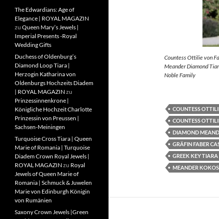
The Edwardians: Age of
Elegance | ROYAL MAGAZIN
zu
Queen Mary’s Jewels |
Imperial Presents -Royal
Wedding Gifts
Duchess of Oldenburg’s
Countess Ottilie von F
Diamond Loop Tiara |
Meander Diamond Tiara
Herzogin Katharina von
Noble Family
Oldenburgs Hochzeits Diadem
| ROYAL MAGAZIN
zu
Prinzessinnenkrone |
COUNTESS OTTILI
Königliche Hochzeit Charlotte
Prinzessin von Preussen |
COUNTESS OTTILI
Sachsen-Meiningen
DIAMOND MEAND
Turquoise Cross Tiara | Queen
GRÄFIN FABER CA
Marie of Romania | Turquoise
GREEK KEY TIARA
Diadem Crown Royal Jewels |
ROYAL MAGAZIN
zu
Royal
MEANDER KOKOS
Jewels of Queen Marie of
Romania | Schmuck & Juwelen
Marie von Edinburgh Königin
von Rumänien
Saxony Crown Jewels |Green