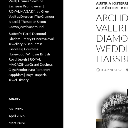
Vault| Grünes Gewölbe
AUSTRIA | ÖSTERR
Sachsens Kronjuwelen |
A.E.KÖCHERT | KO
ROYAL MAGAZIN
zu
Green
ARCHD
Vault at Dresden |The Glamour
is back | The stolen Saxon
VALERI
Crown jewels are found
Butterfly Tiara| Diamond
DIAMO
Diadem – Mary Princess Royal
Jewellery| Viscountess
WEDDIN
Lascelles | Countess
Harewood| Windsor British
HABSB
Royal Jewels | ROYAL
MAGAZIN
zu
Grand Duchess
Olga Feodorovna Romanov
3. APRIL 2026
Sapphires | Royal Imperial
Jewel History
ARCHIV
Mai 2026
April 2026
März 2026