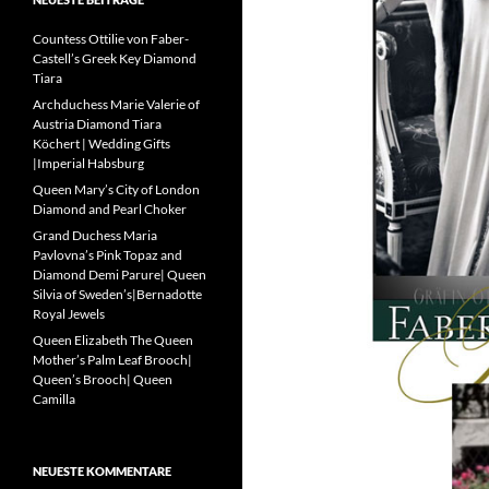
Countess Ottilie von Faber-
Castell’s Greek Key Diamond
Tiara
Archduchess Marie Valerie of
Austria Diamond Tiara
Köchert | Wedding Gifts
|Imperial Habsburg
Queen Mary’s City of London
Diamond and Pearl Choker
Grand Duchess Maria
Pavlovna’s Pink Topaz and
Diamond Demi Parure| Queen
Silvia of Sweden’s|Bernadotte
Royal Jewels
Queen Elizabeth The Queen
Mother’s Palm Leaf Brooch|
Queen’s Brooch| Queen
Camilla
NEUESTE KOMMENTARE