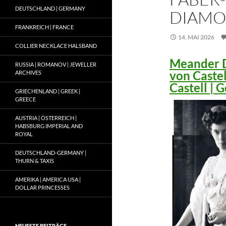
DEUTSCHLAND | GERMANY
DIAMO
FRANKREICH | FRANCE
14. MAI 2026
COLLIER NECKLACE HALSBAND
Meander D
RUSSIA | ROMANOV | JEWELLER
von Caste
ARCHIVES
Castell |
GRIECHENLAND | GREEK |
GREECE
AUSTRIA | ÖSTERREICH |
HABSBURG IMPERIAL AND
ROYAL
DEUTSCHLAND-GERMANY |
THURN & TAXIS
AMERIKA | AMERICA USA |
DOLLAR PRINCESSES
NEUESTE BEITRÄGE