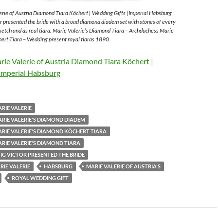
rie of Austria Diamond Tiara Köchert | Wedding Gifts |Imperial Habsburg
 presented the bride with a broad diamond diadem set with stones of every
sketch and as real tiara. Marie Valerie’s Diamond Tiara – Archduchess Marie
ert Tiara – Wedding present royal tiaras 1890
ie Valerie of Austria Diamond Tiara Köchert |
Imperial Habsburg
RIE VALERIE
RIE VALERIE'S DIAMOND DIADEM
RIE VALERIE'S DIAMOND KÖCHERT TIARA
RIE VALERIE'S DIAMOND TIARA
G VICTOR PRESENTED THE BRIDE
IE VALERIE
HABSBURG
MARIE VALERIE OF AUSTRIA'S
ROYAL WEDDING GIFT