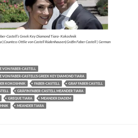
aber-Castell’s Greek Key Diamond Tiara- Kokoshnik
 |Countess Ottlie von Castell Rüdenhausen|Gräfin Faber Castell | German
E VON FABER-CASTELL
E VON FABER-CASTELL’S GREEK KEY DIAMOND TIARA
ER KOKOSHNIK
FABER-CASTELL
GRAF FABER CASTELL
STELL
GRÄFIN FABER-CASTELL MEANDER TIARA
GREQUE TIARA
MEANDER DIADEM
HNIK
MEANDER TIARA