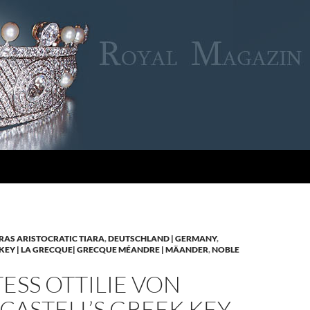
RAS ARISTOCRATIC TIARA
,
DEUTSCHLAND | GERMANY
,
KEY | LA GRECQUE| GRECQUE MÉANDRE | MÄANDER
,
NOBLE
SS OTTILIE VON
CASTELL’S GREEK KEY