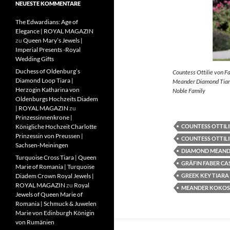
NEUESTE KOMMENTARE
The Edwardians: Age of
Elegance | ROYAL MAGAZIN
zu
Queen Mary’s Jewels |
Imperial Presents -Royal
Wedding Gifts
Duchess of Oldenburg’s
Countess Ottilie von F
Diamond Loop Tiara |
Meander Diamond Tiara
Herzogin Katharina von
Noble Family
Oldenburgs Hochzeits Diadem
| ROYAL MAGAZIN
zu
Prinzessinnenkrone |
COUNTESS OTTILI
Königliche Hochzeit Charlotte
Prinzessin von Preussen |
COUNTESS OTTILI
Sachsen-Meiningen
DIAMOND MEAND
Turquoise Cross Tiara | Queen
GRÄFIN FABER CA
Marie of Romania | Turquoise
GREEK KEY TIARA
Diadem Crown Royal Jewels |
ROYAL MAGAZIN
zu
Royal
MEANDER KOKOS
Jewels of Queen Marie of
Romania | Schmuck & Juwelen
Marie von Edinburgh Königin
von Rumänien