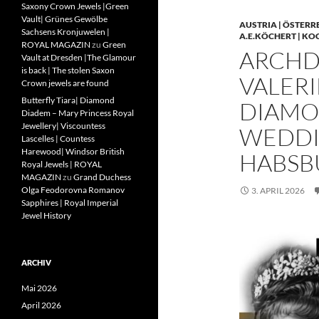
Saxony Crown Jewels |Green
Vault| Grünes Gewölbe
AUSTRIA | ÖSTERR
Sachsens Kronjuwelen |
A.E.KÖCHERT | KO
ROYAL MAGAZIN
zu
Green
ARCHD
Vault at Dresden |The Glamour
is back | The stolen Saxon
VALERI
Crown jewels are found
Butterfly Tiara| Diamond
DIAMO
Diadem – Mary Princess Royal
Jewellery| Viscountess
WEDDIN
Lascelles | Countess
Harewood| Windsor British
HABSB
Royal Jewels | ROYAL
MAGAZIN
zu
Grand Duchess
Olga Feodorovna Romanov
3. APRIL 2026
Sapphires | Royal Imperial
Jewel History
ARCHIV
Mai 2026
April 2026