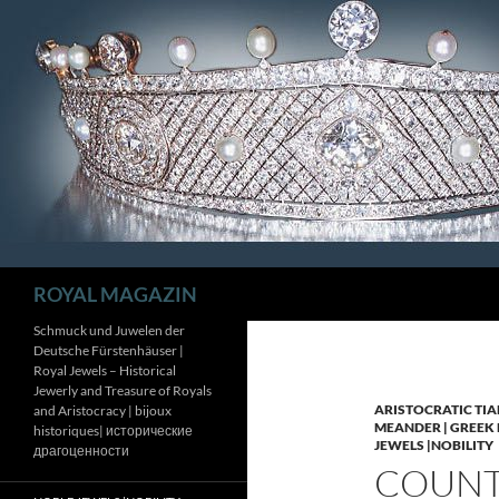
Zum
Inhalt
springen
Suchen
ROYAL MAGAZIN
Schmuck und Juwelen der
Deutsche Fürstenhäuser |
Royal Jewels – Historical
Jewerly and Treasure of Royals
ARISTOCRATIC TIA
and Aristocracy | bijoux
MEANDER | GREEK 
historiques| исторические
JEWELS |NOBILITY
драгоценности
COUNTE