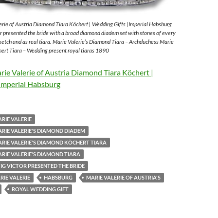
rie of Austria Diamond Tiara Köchert | Wedding Gifts |Imperial Habsburg
 presented the bride with a broad diamond diadem set with stones of every
sketch and as real tiara. Marie Valerie’s Diamond Tiara – Archduchess Marie
ert Tiara – Wedding present royal tiaras 1890
ie Valerie of Austria Diamond Tiara Köchert |
Imperial Habsburg
RIE VALERIE
RIE VALERIE'S DIAMOND DIADEM
RIE VALERIE'S DIAMOND KÖCHERT TIARA
RIE VALERIE'S DIAMOND TIARA
G VICTOR PRESENTED THE BRIDE
IE VALERIE
HABSBURG
MARIE VALERIE OF AUSTRIA'S
ROYAL WEDDING GIFT