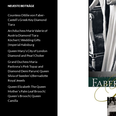
NEUESTE BEITRÄGE
Countess Ottilie von Faber-
Castell’s Greek Key Diamond
Tiara
Archduchess Marie Valerie of
Austria Diamond Tiara
Köchert | Wedding Gifts
|Imperial Habsburg
Queen Mary’s City of London
Diamond and Pearl Choker
Grand Duchess Maria
Pavlovna’s Pink Topaz and
Diamond Demi Parure| Queen
Silvia of Sweden’s|Bernadotte
Royal Jewels
Queen Elizabeth The Queen
Mother’s Palm Leaf Brooch|
Queen’s Brooch| Queen
Camilla