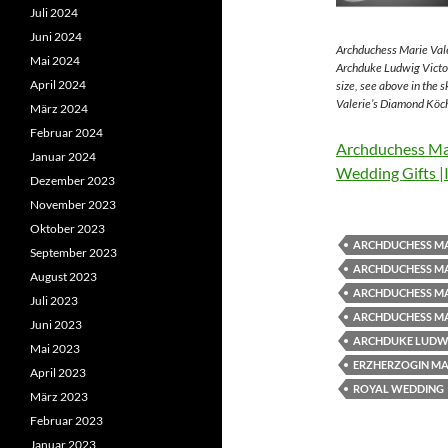
Juli 2024
Juni 2024
Archduchess Marie Vale
Mai 2024
Archduke Ludwig Victor
April 2024
size, see above in the 
Valerie’s Diamond Köch
März 2024
Februar 2024
Archduchess Mar
Januar 2024
Wedding Gifts |
Dezember 2023
November 2023
Oktober 2023
ARCHDUCHESS MA
September 2023
ARCHDUCHESS MA
August 2023
ARCHDUCHESS MA
Juli 2023
ARCHDUCHESS MA
Juni 2023
ARCHDUKE LUDWI
Mai 2023
ERZHERZOGIN MAR
April 2023
ROYAL WEDDING
März 2023
Februar 2023
Januar 2023