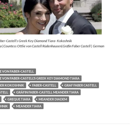
aber-Castell’s Greek Key Diamond Tiara- Kokoshnik
 |Countess Ottlie von Castell Rüdenhausen|Gräfin Faber Castell | German
E VON FABER-CASTELL
E VON FABER-CASTELL’S GREEK KEY DIAMOND TIARA
ER KOKOSHNIK
FABER-CASTELL
GRAF FABER CASTELL
STELL
GRÄFIN FABER-CASTELL MEANDER TIARA
GREQUE TIARA
MEANDER DIADEM
HNIK
MEANDER TIARA