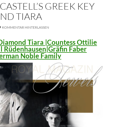
CASTELL’S GREEK KEY
ND TIARA
KOMMENTAR HINTERLASSEN
iamond Tiara |Countess Ottilie
ll Rüdenhausen|Gräfin Faber
 German Noble Family