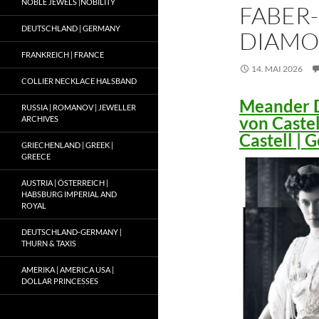
NOBLE JEWELS |NOBILITY
FABER-
DEUTSCHLAND | GERMANY
DIAMO
FRANKREICH | FRANCE
14. MAI 2026
COLLIER NECKLACE HALSBAND
Meander D
RUSSIA | ROMANOV | JEWELLER
von Caste
ARCHIVES
Castell |
GRIECHENLAND | GREEK |
GREECE
AUSTRIA | ÖSTERREICH |
HABSBURG IMPERIAL AND
ROYAL
DEUTSCHLAND-GERMANY |
THURN & TAXIS
AMERIKA | AMERICA USA |
DOLLAR PRINCESSES