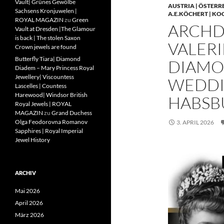
Vault| Grünes Gewölbe
AUSTRIA | ÖSTERR
Sachsens Kronjuwelen |
A.E.KÖCHERT | KO
ROYAL MAGAZIN
zu
Green
ARCHD
Vault at Dresden |The Glamour
is back | The stolen Saxon
VALERI
Crown jewels are found
Butterfly Tiara| Diamond
DIAMO
Diadem – Mary Princess Royal
Jewellery| Viscountess
WEDDIN
Lascelles | Countess
Harewood| Windsor British
HABSB
Royal Jewels | ROYAL
MAGAZIN
zu
Grand Duchess
Olga Feodorovna Romanov
3. APRIL 2026
Sapphires | Royal Imperial
Jewel History
ARCHIV
Mai 2026
April 2026
März 2026