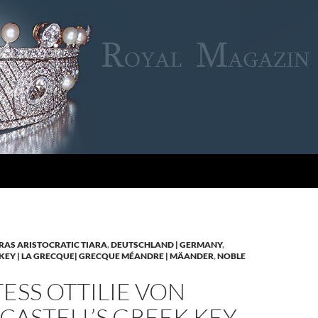
RAS ARISTOCRATIC TIARA
,
DEUTSCHLAND | GERMANY
,
KEY | LA GRECQUE| GRECQUE MÉANDRE | MÄANDER
,
NOBLE
SS OTTILIE VON
CASTELL’S GREEK KEY