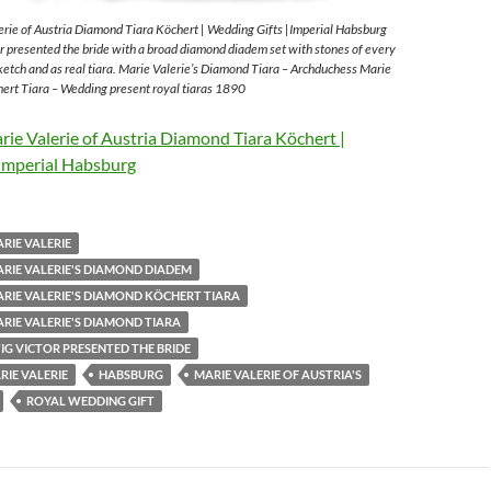
rie of Austria Diamond Tiara Köchert | Wedding Gifts |Imperial Habsburg
 presented the bride with a broad diamond diadem set with stones of every
sketch and as real tiara. Marie Valerie’s Diamond Tiara – Archduchess Marie
ert Tiara – Wedding present royal tiaras 1890
ie Valerie of Austria Diamond Tiara Köchert |
Imperial Habsburg
RIE VALERIE
RIE VALERIE'S DIAMOND DIADEM
RIE VALERIE'S DIAMOND KÖCHERT TIARA
RIE VALERIE'S DIAMOND TIARA
G VICTOR PRESENTED THE BRIDE
IE VALERIE
HABSBURG
MARIE VALERIE OF AUSTRIA'S
ROYAL WEDDING GIFT