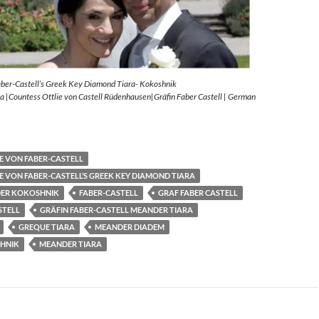
aber-Castell’s Greek Key Diamond Tiara- Kokoshnik
 |Countess Ottlie von Castell Rüdenhausen|Gräfin Faber Castell | German
E VON FABER-CASTELL
E VON FABER-CASTELL’S GREEK KEY DIAMOND TIARA
ER KOKOSHNIK
FABER-CASTELL
GRAF FABER CASTELL
STELL
GRÄFIN FABER-CASTELL MEANDER TIARA
GREQUE TIARA
MEANDER DIADEM
HNIK
MEANDER TIARA