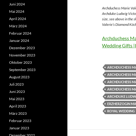
Juni 2024
Archduchess Marie Vale
Mai 2024
Archduke Ludwig Victor
April 2024
size, see above in the 
Valerie’s Diamond Köch
März 2024
Februar 2024
Archduchess Mar
Januar 2024
Wedding Gifts |
Dezember 2023
November 2023
Oktober 2023
ARCHDUCHESS MA
September 2023
ARCHDUCHESS MA
August 2023
ARCHDUCHESS MA
Juli 2023
ARCHDUCHESS MA
Juni 2023
ARCHDUKE LUDWI
Mai 2023
ERZHERZOGIN MAR
April 2023
ROYAL WEDDING
März 2023
Februar 2023
Januar 2023
Dezember 2022