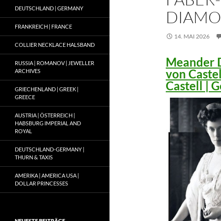
DEUTSCHLAND | GERMANY
DIAMO
FRANKREICH | FRANCE
14. MAI 2026
COLLIER NECKLACE HALSBAND
Meander D
RUSSIA | ROMANOV | JEWELLER
von Caste
ARCHIVES
Castell |
GRIECHENLAND | GREEK |
GREECE
AUSTRIA | ÖSTERREICH |
HABSBURG IMPERIAL AND
ROYAL
DEUTSCHLAND-GERMANY |
THURN & TAXIS
AMERIKA | AMERICA USA |
DOLLAR PRINCESSES
NEUESTE BEITRÄGE