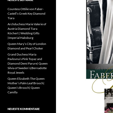
Countess Ottilie von Faber-
Castell’s Greek Key Diamond
Tiara
Archduchess Marie Valerie of
Austria Diamond Tiara
Köchert | Wedding Gifts
|Imperial Habsburg
Queen Mary’s City of London
Diamond and Pearl Choker
Grand Duchess Maria
Pavlovna’s Pink Topaz and
Diamond Demi Parure| Queen
Silvia of Sweden’s|Bernadotte
Royal Jewels
Queen Elizabeth The Queen
Mother’s Palm Leaf Brooch|
Queen’s Brooch| Queen
Camilla
NEUESTE KOMMENTARE