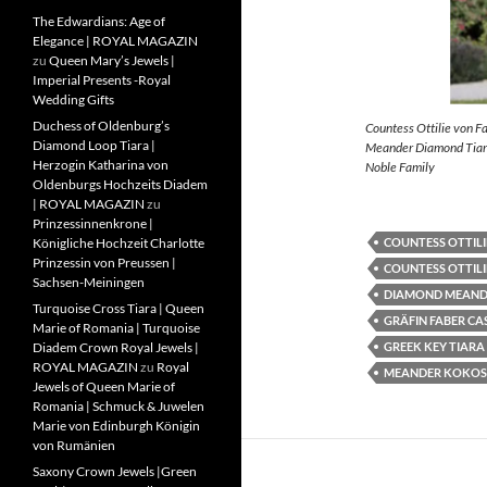
The Edwardians: Age of
Elegance | ROYAL MAGAZIN
zu
Queen Mary’s Jewels |
Imperial Presents -Royal
Wedding Gifts
Duchess of Oldenburg’s
Countess Ottilie von F
Diamond Loop Tiara |
Meander Diamond Tiara
Herzogin Katharina von
Noble Family
Oldenburgs Hochzeits Diadem
| ROYAL MAGAZIN
zu
Prinzessinnenkrone |
COUNTESS OTTILI
Königliche Hochzeit Charlotte
Prinzessin von Preussen |
COUNTESS OTTILI
Sachsen-Meiningen
DIAMOND MEAND
Turquoise Cross Tiara | Queen
GRÄFIN FABER CA
Marie of Romania | Turquoise
GREEK KEY TIARA
Diadem Crown Royal Jewels |
ROYAL MAGAZIN
zu
Royal
MEANDER KOKOS
Jewels of Queen Marie of
Romania | Schmuck & Juwelen
Marie von Edinburgh Königin
von Rumänien
Saxony Crown Jewels |Green