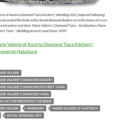
rie of Austria Diamond Tiara Köchert | Wedding Gifts |Imperial Habsburg
 presented the bride with a broad diamond diadem set with stones of every
sketch and as real tiara. Marie Valerie’s Diamond Tiara – Archduchess Marie
ert Tiara – Wedding present royal tiaras 1890
ie Valerie of Austria Diamond Tiara Köchert |
Imperial Habsburg
RIE VALERIE
RIE VALERIE'S DIAMOND DIADEM
RIE VALERIE'S DIAMOND KÖCHERT TIARA
RIE VALERIE'S DIAMOND TIARA
G VICTOR PRESENTED THE BRIDE
IE VALERIE
HABSBURG
MARIE VALERIE OF AUSTRIA'S
ROYAL WEDDING GIFT