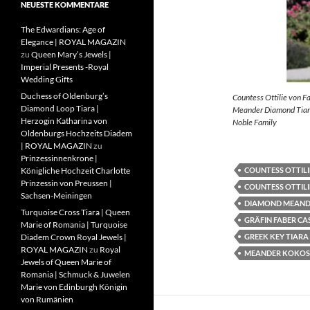
NEUESTE KOMMENTARE
The Edwardians: Age of
Elegance | ROYAL MAGAZIN
zu
Queen Mary’s Jewels |
Imperial Presents -Royal
Wedding Gifts
Duchess of Oldenburg’s
Countess Ottilie von F
Diamond Loop Tiara |
Meander Diamond Tiara
Herzogin Katharina von
Noble Family
Oldenburgs Hochzeits Diadem
| ROYAL MAGAZIN
zu
Prinzessinnenkrone |
COUNTESS OTTILI
Königliche Hochzeit Charlotte
Prinzessin von Preussen |
COUNTESS OTTILI
Sachsen-Meiningen
DIAMOND MEAND
Turquoise Cross Tiara | Queen
GRÄFIN FABER CA
Marie of Romania | Turquoise
GREEK KEY TIARA
Diadem Crown Royal Jewels |
ROYAL MAGAZIN
zu
Royal
MEANDER KOKOS
Jewels of Queen Marie of
Romania | Schmuck & Juwelen
Marie von Edinburgh Königin
von Rumänien