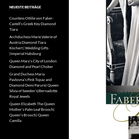
NEUESTE BEITRÄGE
Countess Ottilie von Faber-
Castell’s Greek Key Diamond
Tiara
Archduchess Marie Valerie of
Austria Diamond Tiara
Köchert | Wedding Gifts
|Imperial Habsburg
Queen Mary’s City of London
Diamond and Pearl Choker
Grand Duchess Maria
Pavlovna’s Pink Topaz and
Diamond Demi Parure| Queen
Silvia of Sweden’s|Bernadotte
Royal Jewels
Queen Elizabeth The Queen
Mother’s Palm Leaf Brooch|
Queen’s Brooch| Queen
Camilla