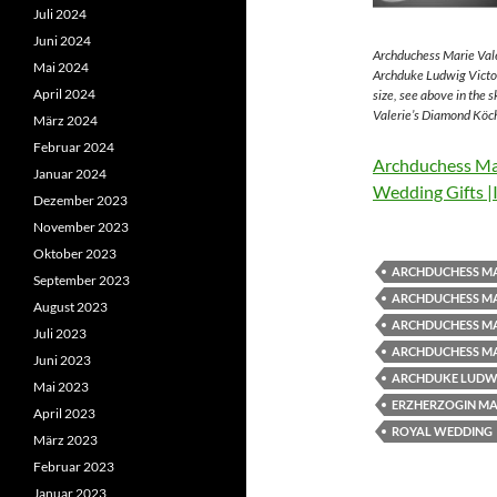
Juli 2024
Juni 2024
Archduchess Marie Vale
Mai 2024
Archduke Ludwig Victor
April 2024
size, see above in the 
Valerie’s Diamond Köch
März 2024
Februar 2024
Archduchess Mar
Januar 2024
Wedding Gifts |
Dezember 2023
November 2023
Oktober 2023
ARCHDUCHESS MA
September 2023
ARCHDUCHESS MA
August 2023
ARCHDUCHESS MA
Juli 2023
ARCHDUCHESS MA
Juni 2023
ARCHDUKE LUDWI
Mai 2023
ERZHERZOGIN MAR
April 2023
ROYAL WEDDING
März 2023
Februar 2023
Januar 2023