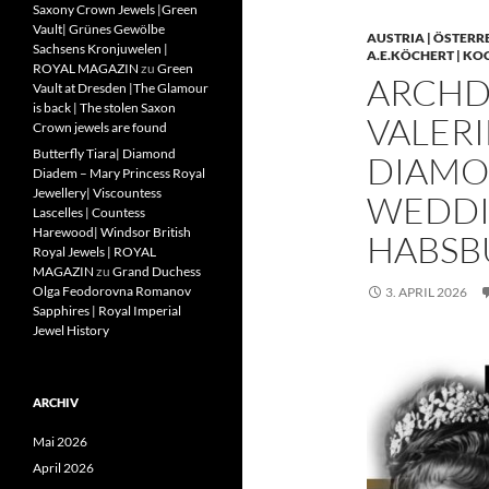
Saxony Crown Jewels |Green
Vault| Grünes Gewölbe
AUSTRIA | ÖSTERR
Sachsens Kronjuwelen |
A.E.KÖCHERT | KO
ROYAL MAGAZIN
zu
Green
ARCHD
Vault at Dresden |The Glamour
is back | The stolen Saxon
VALERI
Crown jewels are found
Butterfly Tiara| Diamond
DIAMO
Diadem – Mary Princess Royal
Jewellery| Viscountess
WEDDIN
Lascelles | Countess
Harewood| Windsor British
HABSB
Royal Jewels | ROYAL
MAGAZIN
zu
Grand Duchess
Olga Feodorovna Romanov
3. APRIL 2026
Sapphires | Royal Imperial
Jewel History
ARCHIV
Mai 2026
April 2026