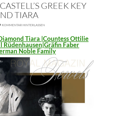
CASTELL’S GREEK KEY
ND TIARA
KOMMENTAR HINTERLASSEN
iamond Tiara |Countess Ottilie
ll Rüdenhausen|Gräfin Faber
 German Noble Family