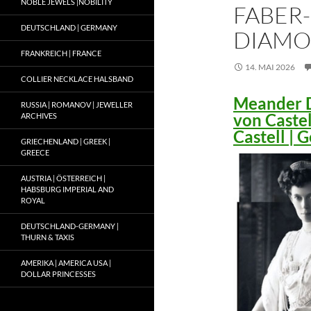
NOBLE JEWELS |NOBILITY
FABER-
DEUTSCHLAND | GERMANY
DIAMO
FRANKREICH | FRANCE
14. MAI 2026
COLLIER NECKLACE HALSBAND
Meander D
RUSSIA | ROMANOV | JEWELLER
von Caste
ARCHIVES
Castell |
GRIECHENLAND | GREEK |
GREECE
AUSTRIA | ÖSTERREICH |
HABSBURG IMPERIAL AND
ROYAL
DEUTSCHLAND-GERMANY |
THURN & TAXIS
AMERIKA | AMERICA USA |
DOLLAR PRINCESSES