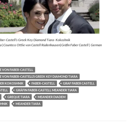
aber-Castell’s Greek Key Diamond Tiara- Kokoshnik
 |Countess Ottlie von Castell Rüdenhausen|Gräfin Faber Castell | German
E VON FABER-CASTELL
E VON FABER-CASTELL’S GREEK KEY DIAMOND TIARA
ER KOKOSHNIK
FABER-CASTELL
GRAF FABER CASTELL
STELL
GRÄFIN FABER-CASTELL MEANDER TIARA
GREQUE TIARA
MEANDER DIADEM
HNIK
MEANDER TIARA