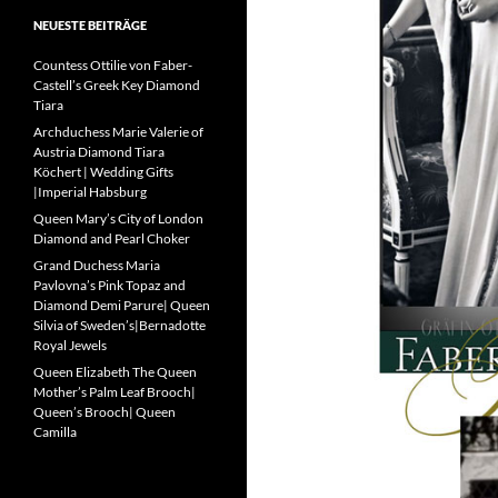
NEUESTE BEITRÄGE
Countess Ottilie von Faber-
Castell’s Greek Key Diamond
Tiara
Archduchess Marie Valerie of
Austria Diamond Tiara
Köchert | Wedding Gifts
|Imperial Habsburg
Queen Mary’s City of London
Diamond and Pearl Choker
Grand Duchess Maria
Pavlovna’s Pink Topaz and
Diamond Demi Parure| Queen
Silvia of Sweden’s|Bernadotte
Royal Jewels
Queen Elizabeth The Queen
Mother’s Palm Leaf Brooch|
Queen’s Brooch| Queen
Camilla