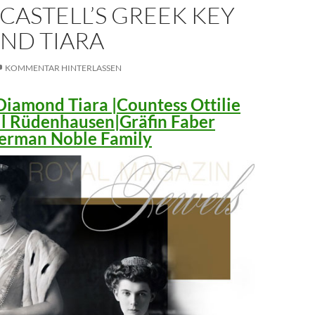
CASTELL’S GREEK KEY
ND TIARA
KOMMENTAR HINTERLASSEN
iamond Tiara |Countess Ottilie
ll Rüdenhausen|Gräfin Faber
 German Noble Family