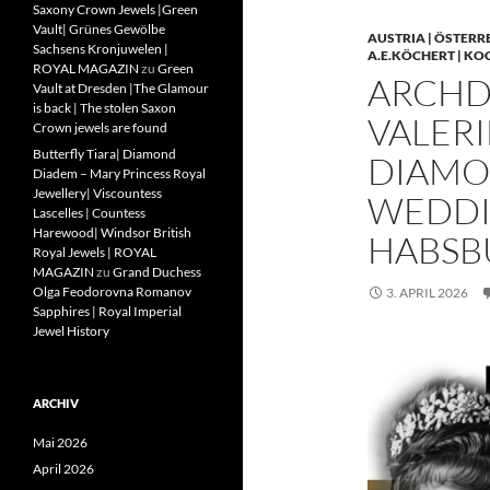
Saxony Crown Jewels |Green
Vault| Grünes Gewölbe
AUSTRIA | ÖSTERR
Sachsens Kronjuwelen |
A.E.KÖCHERT | KO
ROYAL MAGAZIN
zu
Green
ARCHD
Vault at Dresden |The Glamour
is back | The stolen Saxon
VALERI
Crown jewels are found
Butterfly Tiara| Diamond
DIAMO
Diadem – Mary Princess Royal
Jewellery| Viscountess
WEDDIN
Lascelles | Countess
Harewood| Windsor British
HABSB
Royal Jewels | ROYAL
MAGAZIN
zu
Grand Duchess
Olga Feodorovna Romanov
3. APRIL 2026
Sapphires | Royal Imperial
Jewel History
ARCHIV
Mai 2026
April 2026