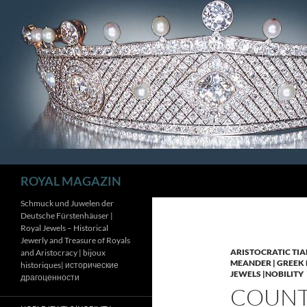
Zum
Inhalt
springen
Suchen
ROYAL MAGAZIN
Schmuck und Juwelen der
Deutsche Fürstenhäuser |
Royal Jewels – Historical
Jewerly and Treasure of Royals
ARISTOCRATIC TIA
and Aristocracy | bijoux
MEANDER | GREEK 
historiques| исторические
JEWELS |NOBILITY
драгоценности
COUNTE