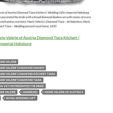
rie of Austria Diamond Tiara Köchert | Wedding Gifts |Imperial Habsburg
 presented the bride with a broad diamond diadem set with stones of every
sketch and as real tiara. Marie Valerie’s Diamond Tiara – Archduchess Marie
ert Tiara – Wedding present royal tiaras 1890
ie Valerie of Austria Diamond Tiara Köchert |
Imperial Habsburg
RIE VALERIE
RIE VALERIE'S DIAMOND DIADEM
RIE VALERIE'S DIAMOND KÖCHERT TIARA
RIE VALERIE'S DIAMOND TIARA
G VICTOR PRESENTED THE BRIDE
IE VALERIE
HABSBURG
MARIE VALERIE OF AUSTRIA'S
ROYAL WEDDING GIFT