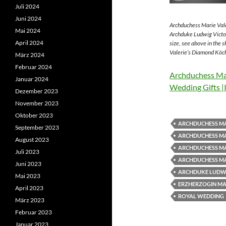
Juli 2024
Juni 2024
Archduchess Marie Vale
Mai 2024
Archduke Ludwig Victor
April 2024
size, see above in the 
Valerie’s Diamond Köch
März 2024
Februar 2024
Archduchess Mar
Januar 2024
Wedding Gifts |
Dezember 2023
November 2023
Oktober 2023
ARCHDUCHESS MA
September 2023
ARCHDUCHESS MA
August 2023
ARCHDUCHESS MA
Juli 2023
ARCHDUCHESS MA
Juni 2023
ARCHDUKE LUDWI
Mai 2023
ERZHERZOGIN MAR
April 2023
ROYAL WEDDING
März 2023
Februar 2023
Januar 2023