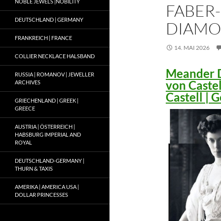
NOBLE JEWELS |NOBILITY
FABER-
DEUTSCHLAND | GERMANY
DIAMO
FRANKREICH | FRANCE
14. MAI 2026
COLLIER NECKLACE HALSBAND
Meander D
RUSSIA | ROMANOV | JEWELLER
von Caste
ARCHIVES
Castell |
GRIECHENLAND | GREEK |
GREECE
AUSTRIA | ÖSTERREICH |
HABSBURG IMPERIAL AND
ROYAL
DEUTSCHLAND-GERMANY |
THURN & TAXIS
AMERIKA | AMERICA USA |
DOLLAR PRINCESSES