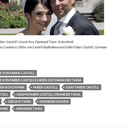
aber-Castell’s Greek Key Diamond Tiara- Kokoshnik
 |Countess Ottlie von Castell Rüdenhausen|Gräfin Faber Castell | German
E VON FABER-CASTELL
E VON FABER-CASTELL’S GREEK KEY DIAMOND TIARA
ER KOKOSHNIK
FABER-CASTELL
GRAF FABER CASTELL
STELL
GRÄFIN FABER-CASTELL MEANDER TIARA
GREQUE TIARA
MEANDER DIADEM
HNIK
MEANDER TIARA