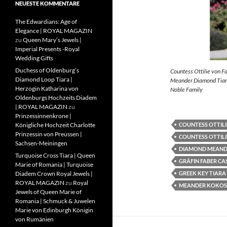
NEUESTE KOMMENTARE
The Edwardians: Age of
Elegance | ROYAL MAGAZIN
zu
Queen Mary’s Jewels |
Imperial Presents -Royal
Wedding Gifts
Duchess of Oldenburg’s
Countess Ottilie von F
Diamond Loop Tiara |
Meander Diamond Tiara
Herzogin Katharina von
Noble Family
Oldenburgs Hochzeits Diadem
| ROYAL MAGAZIN
zu
Prinzessinnenkrone |
COUNTESS OTTILI
Königliche Hochzeit Charlotte
Prinzessin von Preussen |
COUNTESS OTTILI
Sachsen-Meiningen
DIAMOND MEAND
Turquoise Cross Tiara | Queen
GRÄFIN FABER CA
Marie of Romania | Turquoise
GREEK KEY TIARA
Diadem Crown Royal Jewels |
ROYAL MAGAZIN
zu
Royal
MEANDER KOKOS
Jewels of Queen Marie of
Romania | Schmuck & Juwelen
Marie von Edinburgh Königin
von Rumänien