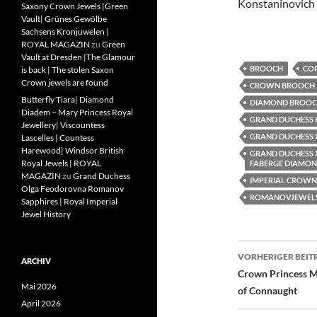
Konstaninovich
Saxony Crown Jewels |Green
Vault| Grünes Gewölbe
Sachsens Kronjuwelen |
ROYAL MAGAZIN
zu
Green
Vault at Dresden |The Glamour
BROOCH
CO
is back | The stolen Saxon
Crown jewels are found
CROWN BROOCH
Butterfly Tiara| Diamond
DIAMOND BROOCH
Diadem – Mary Princess Royal
GRAND DUCHESS 
Jewellery| Viscountess
GRAND DUCHESS 
Lascelles | Countess
Harewood| Windsor British
GRAND DUCHESS 
Royal Jewels | ROYAL
FABERGE DIAMON
MAGAZIN
zu
Grand Duchess
IMPERIAL CROW
Olga Feodorovna Romanov
ROMANOVJEWEL
Sapphires | Royal Imperial
Jewel History
Beitragsn
VORHERIGER BEIT
ARCHIV
Crown Princess M
Mai 2026
of Connaught
April 2026