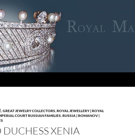
É
,
GREAT JEWELRY COLLECTORS
,
ROYAL JEWELLERY | ROYAL
IMPERIAL COURT RUSSIAN FAMILIES
,
RUSSIA | ROMANOV |
ES
 DUCHESS XENIA