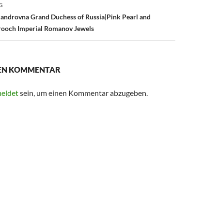
G
xandrovna Grand Duchess of Russia|Pink Pearl and
ooch Imperial Romanov Jewels
NEN KOMMENTAR
eldet
sein, um einen Kommentar abzugeben.