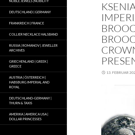
NOBLE JEWELS |NOBILITY
KSENI
DEUTSCHLAND | GERMANY
IMPER
FRANKREICH | FRANCE
BROOC
COLLIER NECKLACE HALSBAND
BROOC
RUSSIA | ROMANOV | JEWELLER
CROWN 
ARCHIVES
PRESE
GRIECHENLAND | GREEK |
GREECE
13. FEBRUAR 20
AUSTRIA | ÖSTERREICH |
HABSBURG IMPERIAL AND
ROYAL
DEUTSCHLAND-GERMANY |
THURN & TAXIS
AMERIKA | AMERICA USA |
DOLLAR PRINCESSES