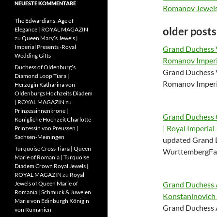
NEUESTE KOMMENTARE
Romanov Jewel
The Edwardians: Age of
older posts
Elegance | ROYAL MAGAZIN
zu
Queen Mary’s Jewels |
Imperial Presents -Royal
Grand Duchess 
Wedding Gifts
Romanov Imperi
Duchess of Oldenburg’s
Grand Duchess 
Diamond Loop Tiara |
Romanov Imperi
Herzogin Katharina von
Oldenburgs Hochzeits Diadem
| ROYAL MAGAZIN
zu
Prinzessinnenkrone |
Grand Duchess O
Königliche Hochzeit Charlotte
| Royal Imperial
Prinzessin von Preussen |
Sachsen-Meiningen
updated Grand D
Turquoise Cross Tiara | Queen
WurttembergFam
Marie of Romania | Turquoise
Diadem Crown Royal Jewels |
ROYAL MAGAZIN
zu
Royal
Jewels of Queen Marie of
Grand Duchess A
Romania | Schmuck & Juwelen
Konstaninovich
Marie von Edinburgh Königin
Grand Duchess A
von Rumänien