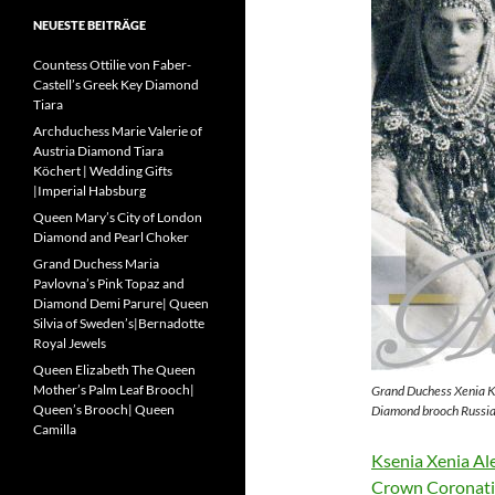
NEUESTE BEITRÄGE
Countess Ottilie von Faber-
Castell’s Greek Key Diamond
Tiara
Archduchess Marie Valerie of
Austria Diamond Tiara
Köchert | Wedding Gifts
|Imperial Habsburg
Queen Mary’s City of London
Diamond and Pearl Choker
Grand Duchess Maria
Pavlovna’s Pink Topaz and
Diamond Demi Parure| Queen
Silvia of Sweden’s|Bernadotte
Royal Jewels
Queen Elizabeth The Queen
Mother’s Palm Leaf Brooch|
Grand Duchess Xenia Ks
Queen’s Brooch| Queen
Diamond brooch Russian
Camilla
Ksenia Xenia A
Crown Coronati