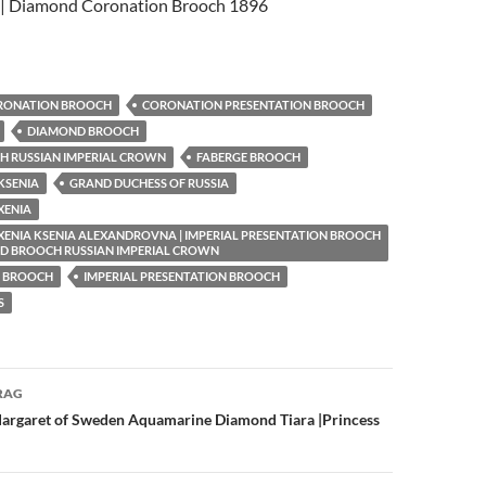
 | Diamond Coronation Brooch 1896
RONATION BROOCH
CORONATION PRESENTATION BROOCH
DIAMOND BROOCH
 RUSSIAN IMPERIAL CROWN
FABERGE BROOCH
KSENIA
GRAND DUCHESS OF RUSSIA
XENIA
XENIA KSENIA ALEXANDROVNA | IMPERIAL PRESENTATION BROOCH
D BROOCH RUSSIAN IMPERIAL CROWN
N BROOCH
IMPERIAL PRESENTATION BROOCH
S
avigation
RAG
argaret of Sweden Aquamarine Diamond Tiara |Princess