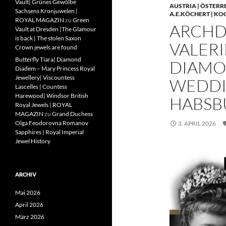
Vault| Grünes Gewölbe
AUSTRIA | ÖSTERR
Sachsens Kronjuwelen |
A.E.KÖCHERT | KO
ROYAL MAGAZIN
zu
Green
ARCHD
Vault at Dresden |The Glamour
is back | The stolen Saxon
VALERI
Crown jewels are found
Butterfly Tiara| Diamond
DIAMO
Diadem – Mary Princess Royal
Jewellery| Viscountess
WEDDIN
Lascelles | Countess
Harewood| Windsor British
HABSB
Royal Jewels | ROYAL
MAGAZIN
zu
Grand Duchess
Olga Feodorovna Romanov
3. APRIL 2026
Sapphires | Royal Imperial
Jewel History
ARCHIV
Mai 2026
April 2026
März 2026