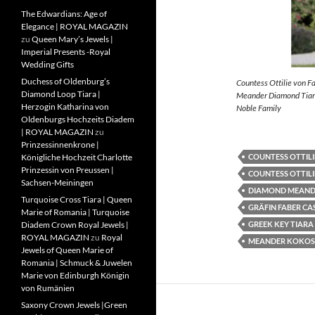
The Edwardians: Age of
Elegance | ROYAL MAGAZIN
zu
Queen Mary’s Jewels |
Imperial Presents -Royal
Wedding Gifts
Duchess of Oldenburg’s
Countess Ottilie von F
Diamond Loop Tiara |
Meander Diamond Tiara
Herzogin Katharina von
Noble Family
Oldenburgs Hochzeits Diadem
| ROYAL MAGAZIN
zu
Prinzessinnenkrone |
COUNTESS OTTILI
Königliche Hochzeit Charlotte
Prinzessin von Preussen |
COUNTESS OTTILI
Sachsen-Meiningen
DIAMOND MEAND
Turquoise Cross Tiara | Queen
GRÄFIN FABER CA
Marie of Romania | Turquoise
GREEK KEY TIARA
Diadem Crown Royal Jewels |
ROYAL MAGAZIN
zu
Royal
MEANDER KOKOS
Jewels of Queen Marie of
Romania | Schmuck & Juwelen
Marie von Edinburgh Königin
von Rumänien
Saxony Crown Jewels |Green