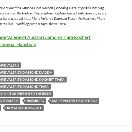
rie of Austria Diamond Tiara Köchert | Wedding Gifts |Imperial Habsburg
 presented the bride with a broad diamond diadem set with stones of every
sketch and as real tiara. Marie Valerie’s Diamond Tiara – Archduchess Marie
ert Tiara – Wedding present royal tiaras 1890
ie Valerie of Austria Diamond Tiara Köchert |
Imperial Habsburg
RIE VALERIE
RIE VALERIE'S DIAMOND DIADEM
RIE VALERIE'S DIAMOND KÖCHERT TIARA
RIE VALERIE'S DIAMOND TIARA
G VICTOR PRESENTED THE BRIDE
IE VALERIE
HABSBURG
MARIE VALERIE OF AUSTRIA'S
ROYAL WEDDING GIFT