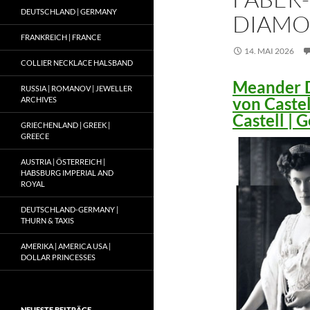
DEUTSCHLAND | GERMANY
DIAMO
FRANKREICH | FRANCE
14. MAI 2026
COLLIER NECKLACE HALSBAND
Meander D
RUSSIA | ROMANOV | JEWELLER
von Caste
ARCHIVES
Castell |
GRIECHENLAND | GREEK |
GREECE
AUSTRIA | ÖSTERREICH |
HABSBURG IMPERIAL AND
ROYAL
DEUTSCHLAND-GERMANY |
THURN & TAXIS
AMERIKA | AMERICA USA |
DOLLAR PRINCESSES
NEUESTE BEITRÄGE