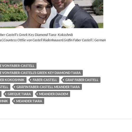
aber-Castell’s Greek Key Diamond Tiara- Kokoshnik
 |Countess Ottlie von Castell Rüdenhausen|Gräfin Faber Castell | German
E VON FABER-CASTELL
E VON FABER-CASTELL’S GREEK KEY DIAMOND TIARA
ER KOKOSHNIK
FABER-CASTELL
GRAF FABER CASTELL
STELL
GRÄFIN FABER-CASTELL MEANDER TIARA
GREQUE TIARA
MEANDER DIADEM
HNIK
MEANDER TIARA