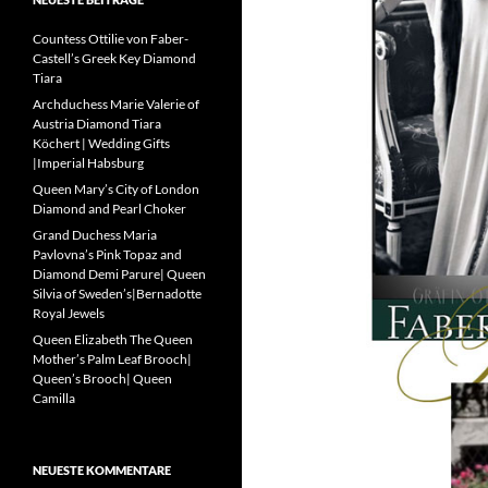
Countess Ottilie von Faber-
Castell’s Greek Key Diamond
Tiara
Archduchess Marie Valerie of
Austria Diamond Tiara
Köchert | Wedding Gifts
|Imperial Habsburg
Queen Mary’s City of London
Diamond and Pearl Choker
Grand Duchess Maria
Pavlovna’s Pink Topaz and
Diamond Demi Parure| Queen
Silvia of Sweden’s|Bernadotte
Royal Jewels
Queen Elizabeth The Queen
Mother’s Palm Leaf Brooch|
Queen’s Brooch| Queen
Camilla
NEUESTE KOMMENTARE