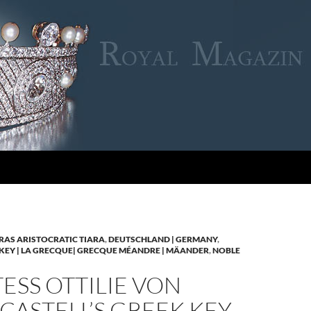
RAS ARISTOCRATIC TIARA
,
DEUTSCHLAND | GERMANY
,
KEY | LA GRECQUE| GRECQUE MÉANDRE | MÄANDER
,
NOBLE
SS OTTILIE VON
CASTELL’S GREEK KEY