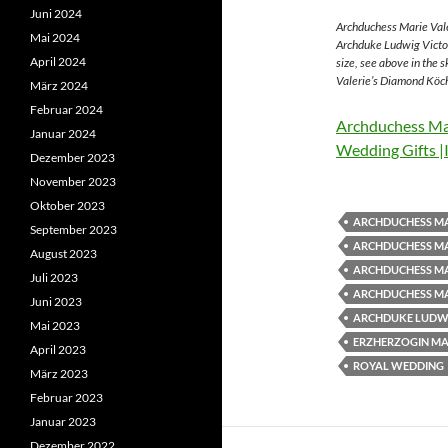
Juni 2024
Archduchess Marie Vale
Mai 2024
Archduke Ludwig Victor
April 2024
size, see above in the 
Valerie’s Diamond Köch
März 2024
Februar 2024
Archduchess Mar
Januar 2024
Wedding Gifts |
Dezember 2023
November 2023
Oktober 2023
ARCHDUCHESS MA
September 2023
ARCHDUCHESS MA
August 2023
ARCHDUCHESS MA
Juli 2023
ARCHDUCHESS MA
Juni 2023
ARCHDUKE LUDWI
Mai 2023
ERZHERZOGIN MAR
April 2023
ROYAL WEDDING
März 2023
Februar 2023
Januar 2023
Dezember 2022