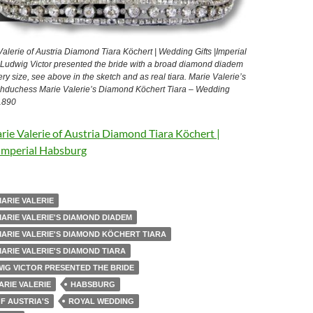
lerie of Austria Diamond Tiara Köchert | Wedding Gifts |Imperial
udwig Victor presented the bride with a broad diamond diadem
ery size, see above in the sketch and as real tiara. Marie Valerie’s
hduchess Marie Valerie’s Diamond Köchert Tiara – Wedding
 1890
ie Valerie of Austria Diamond Tiara Köchert |
Imperial Habsburg
ARIE VALERIE
RIE VALERIE'S DIAMOND DIADEM
ARIE VALERIE'S DIAMOND KÖCHERT TIARA
RIE VALERIE'S DIAMOND TIARA
IG VICTOR PRESENTED THE BRIDE
RIE VALERIE
HABSBURG
OF AUSTRIA'S
ROYAL WEDDING