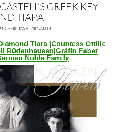
CASTELL’S GREEK KEY
ND TIARA
KOMMENTAR HINTERLASSEN
iamond Tiara |Countess Ottilie
ll Rüdenhausen|Gräfin Faber
 German Noble Family