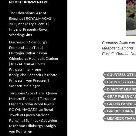
NEUESTE KOMMENTARE
The Edwardians: Age of
Elegance | ROYAL MAGAZIN
zu
Queen Mary’s Jewels |
Imperial Presents -Royal
Wedding Gifts
Duchess of Oldenburg’s
Countess Ottilie vo
Diamond Loop Tiara |
Meander Diamond Tia
Herzogin Katharina von
Castell | German No
Oldenburgs Hochzeits Diadem
| ROYAL MAGAZIN
zu
Prinzessinnenkrone |
Königliche Hochzeit Charlotte
COUNTESS OTTIL
Prinzessin von Preussen |
COUNTESS OTTIL
Sachsen-Meiningen
DIAMOND MEAND
Turquoise Cross Tiara | Queen
GRAF FABER CA
Marie of Romania | Turquoise
Diadem Crown Royal Jewels |
GRÄFIN FABER-
ROYAL MAGAZIN
zu
Royal
GREQUE TIARA
Jewels of Queen Marie of
MEANDER TIARA
Romania | Schmuck & Juwelen
Marie von Edinburgh Königin
von Rumänien