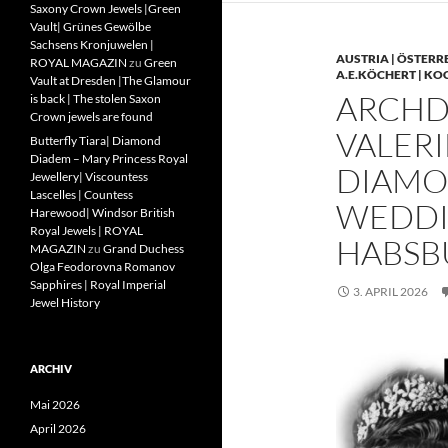
Saxony Crown Jewels |Green
Vault| Grünes Gewölbe
Sachsens Kronjuwelen |
AUSTRIA | ÖSTERR
ROYAL MAGAZIN
zu
Green
A.E.KÖCHERT | KO
Vault at Dresden |The Glamour
ARCHD
is back | The stolen Saxon
Crown jewels are found
VALERI
Butterfly Tiara| Diamond
Diadem – Mary Princess Royal
DIAMO
Jewellery| Viscountess
Lascelles | Countess
WEDDIN
Harewood| Windsor British
Royal Jewels | ROYAL
HABSB
MAGAZIN
zu
Grand Duchess
Olga Feodorovna Romanov
Sapphires | Royal Imperial
3. APRIL 2026
Jewel History
ARCHIV
Mai 2026
April 2026