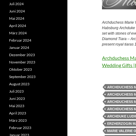
Juli 2024
Juni 2024
Mai 2024
Archduchess Marie Va
April 2024
Habsburg Archduke L
März 2024
set with stones of ev
Diamond Tiara – Arc
Februar 2024
present royal tiaras
Januar 2024
Dezember 2023
Archduchess Mar
November 2023
Wedding Gifts |
Oktober 2023
September 2023
August 2023
ARCHDUCHESS M
Juli 2023
ARCHDUCHESS MA
Juni 2023
ARCHDUCHESS M
Mai 2023
ARCHDUCHESS MA
April 2023
ARCHDUKE LUDW
März 2023
ERZHERZOGIN MA
Februar 2023
MARIE VALERIE 
Januar 2023