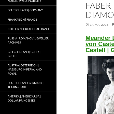
NOBLE JEWELS |NOBILITY
FABER-
DEUTSCHLAND | GERMANY
DIAMO
FRANKREICH | FRANCE
14. MAI 2026
COLLIER NECKLACE HALSBAND
Meander D
RUSSIA | ROMANOV | JEWELLER
von Caste
ARCHIVES
Castell |
GRIECHENLAND | GREEK |
GREECE
AUSTRIA | ÖSTERREICH |
HABSBURG IMPERIAL AND
ROYAL
DEUTSCHLAND-GERMANY |
THURN & TAXIS
AMERIKA | AMERICA USA |
DOLLAR PRINCESSES