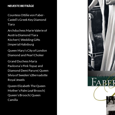
NEUESTE BEITRÄGE
Countess Ottilie von Faber-
Castell’s Greek Key Diamond
Tiara
Archduchess Marie Valerie of
Austria Diamond Tiara
Köchert | Wedding Gifts
|Imperial Habsburg
Queen Mary’s City of London
Diamond and Pearl Choker
Grand Duchess Maria
Pavlovna’s Pink Topaz and
Diamond Demi Parure| Queen
Silvia of Sweden’s|Bernadotte
Royal Jewels
Queen Elizabeth The Queen
Mother’s Palm Leaf Brooch|
Queen’s Brooch| Queen
Camilla