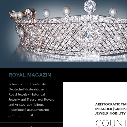
Zum
Inhalt
springen
Suchen
ROYAL MAGAZIN
Schmuck und Juwelen der
Deutsche Fürstenhäuser |
Royal Jewels – Historical
Jewerly and Treasure of Royals
ARISTOCRATIC TIA
and Aristocracy | bijoux
MEANDER | GREEK 
historiques| исторические
JEWELS |NOBILITY
драгоценности
COUNTE