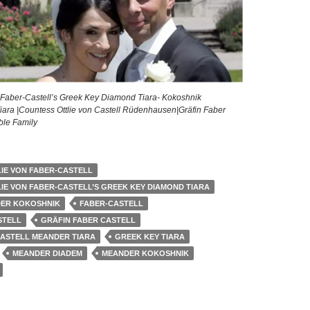
n Faber-Castell’s Greek Key Diamond Tiara- Kokoshnik
ra |Countess Ottlie von Castell Rüdenhausen|Gräfin Faber
ble Family
IE VON FABER-CASTELL
IE VON FABER-CASTELL’S GREEK KEY DIAMOND TIARA
ER KOKOSHNIK
FABER-CASTELL
STELL
GRÄFIN FABER CASTELL
CASTELL MEANDER TIARA
GREEK KEY TIARA
MEANDER DIADEM
MEANDER KOKOSHNIK