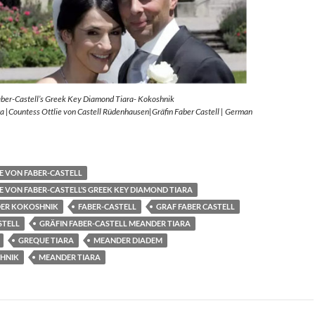
aber-Castell’s Greek Key Diamond Tiara- Kokoshnik
 |Countess Ottlie von Castell Rüdenhausen|Gräfin Faber Castell | German
E VON FABER-CASTELL
E VON FABER-CASTELL’S GREEK KEY DIAMOND TIARA
ER KOKOSHNIK
FABER-CASTELL
GRAF FABER CASTELL
STELL
GRÄFIN FABER-CASTELL MEANDER TIARA
GREQUE TIARA
MEANDER DIADEM
HNIK
MEANDER TIARA