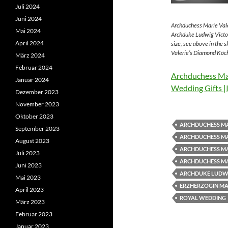
Juli 2024
Juni 2024
Archduchess Marie Vale
Mai 2024
Archduke Ludwig Victor
April 2024
size, see above in the 
Valerie’s Diamond Köch
März 2024
Februar 2024
Archduchess Mar
Januar 2024
Wedding Gifts |
Dezember 2023
November 2023
Oktober 2023
ARCHDUCHESS MA
September 2023
ARCHDUCHESS MA
August 2023
ARCHDUCHESS MA
Juli 2023
ARCHDUCHESS MA
Juni 2023
ARCHDUKE LUDWI
Mai 2023
ERZHERZOGIN MAR
April 2023
ROYAL WEDDING
März 2023
Februar 2023
Januar 2023