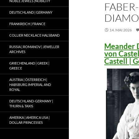
NOBLE JEWELS |NOBILITY
FABER-
DEUTSCHLAND | GERMANY
DIAMO
FRANKREICH | FRANCE
14. MAI 2026
COLLIER NECKLACE HALSBAND
Meander D
RUSSIA | ROMANOV | JEWELLER
von Caste
ARCHIVES
Castell |
GRIECHENLAND | GREEK |
GREECE
AUSTRIA | ÖSTERREICH |
HABSBURG IMPERIAL AND
ROYAL
DEUTSCHLAND-GERMANY |
THURN & TAXIS
AMERIKA | AMERICA USA |
DOLLAR PRINCESSES