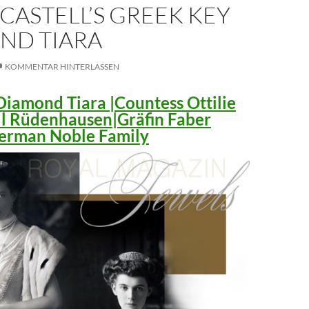
CASTELL’S GREEK KEY
ND TIARA
KOMMENTAR HINTERLASSEN
iamond Tiara |Countess Ottilie
ll Rüdenhausen|Gräfin Faber
 German Noble Family