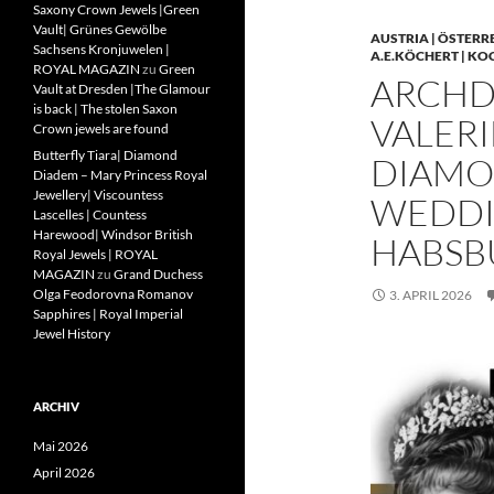
Saxony Crown Jewels |Green
Vault| Grünes Gewölbe
AUSTRIA | ÖSTERR
Sachsens Kronjuwelen |
A.E.KÖCHERT | KO
ROYAL MAGAZIN
zu
Green
ARCHD
Vault at Dresden |The Glamour
is back | The stolen Saxon
VALERI
Crown jewels are found
Butterfly Tiara| Diamond
DIAMO
Diadem – Mary Princess Royal
Jewellery| Viscountess
WEDDIN
Lascelles | Countess
Harewood| Windsor British
HABSB
Royal Jewels | ROYAL
MAGAZIN
zu
Grand Duchess
Olga Feodorovna Romanov
3. APRIL 2026
Sapphires | Royal Imperial
Jewel History
ARCHIV
Mai 2026
April 2026