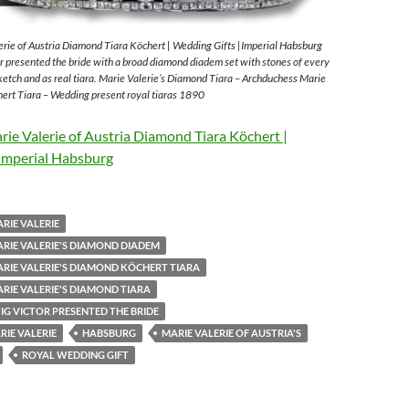
rie of Austria Diamond Tiara Köchert | Wedding Gifts |Imperial Habsburg
 presented the bride with a broad diamond diadem set with stones of every
sketch and as real tiara. Marie Valerie’s Diamond Tiara – Archduchess Marie
ert Tiara – Wedding present royal tiaras 1890
ie Valerie of Austria Diamond Tiara Köchert |
Imperial Habsburg
RIE VALERIE
RIE VALERIE'S DIAMOND DIADEM
RIE VALERIE'S DIAMOND KÖCHERT TIARA
RIE VALERIE'S DIAMOND TIARA
G VICTOR PRESENTED THE BRIDE
IE VALERIE
HABSBURG
MARIE VALERIE OF AUSTRIA'S
ROYAL WEDDING GIFT