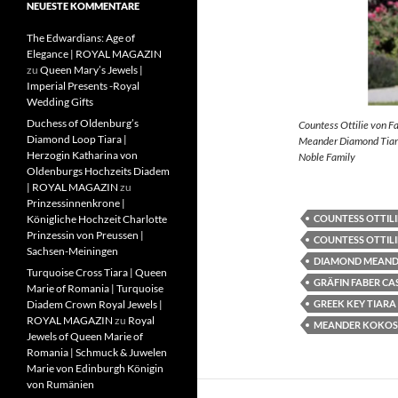
NEUESTE KOMMENTARE
The Edwardians: Age of
Elegance | ROYAL MAGAZIN
zu
Queen Mary’s Jewels |
Imperial Presents -Royal
Wedding Gifts
Duchess of Oldenburg’s
Countess Ottilie von F
Diamond Loop Tiara |
Meander Diamond Tiara
Herzogin Katharina von
Noble Family
Oldenburgs Hochzeits Diadem
| ROYAL MAGAZIN
zu
Prinzessinnenkrone |
COUNTESS OTTILI
Königliche Hochzeit Charlotte
Prinzessin von Preussen |
COUNTESS OTTILI
Sachsen-Meiningen
DIAMOND MEAND
Turquoise Cross Tiara | Queen
GRÄFIN FABER CA
Marie of Romania | Turquoise
GREEK KEY TIARA
Diadem Crown Royal Jewels |
ROYAL MAGAZIN
zu
Royal
MEANDER KOKOS
Jewels of Queen Marie of
Romania | Schmuck & Juwelen
Marie von Edinburgh Königin
von Rumänien