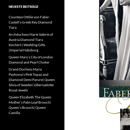
NEUESTE BEITRÄGE
Countess Ottilie von Faber-
Castell’s Greek Key Diamond
Tiara
Archduchess Marie Valerie of
Austria Diamond Tiara
Köchert | Wedding Gifts
|Imperial Habsburg
Queen Mary’s City of London
Diamond and Pearl Choker
Grand Duchess Maria
Pavlovna’s Pink Topaz and
Diamond Demi Parure| Queen
Silvia of Sweden’s|Bernadotte
Royal Jewels
Queen Elizabeth The Queen
Mother’s Palm Leaf Brooch|
Queen’s Brooch| Queen
Camilla