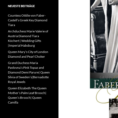
NEUESTE BEITRÄGE
Countess Ottilie von Faber-
Castell’s Greek Key Diamond
Tiara
Archduchess Marie Valerie of
Austria Diamond Tiara
Köchert | Wedding Gifts
|Imperial Habsburg
Queen Mary’s City of London
Diamond and Pearl Choker
Grand Duchess Maria
Pavlovna’s Pink Topaz and
Diamond Demi Parure| Queen
Silvia of Sweden’s|Bernadotte
Royal Jewels
Queen Elizabeth The Queen
Mother’s Palm Leaf Brooch|
Queen’s Brooch| Queen
Camilla