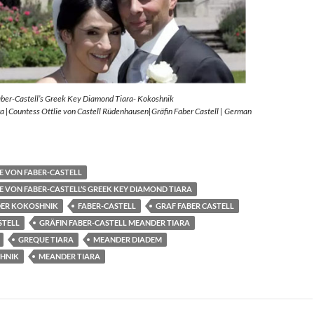
aber-Castell’s Greek Key Diamond Tiara- Kokoshnik
 |Countess Ottlie von Castell Rüdenhausen|Gräfin Faber Castell | German
E VON FABER-CASTELL
E VON FABER-CASTELL’S GREEK KEY DIAMOND TIARA
ER KOKOSHNIK
FABER-CASTELL
GRAF FABER CASTELL
STELL
GRÄFIN FABER-CASTELL MEANDER TIARA
GREQUE TIARA
MEANDER DIADEM
HNIK
MEANDER TIARA