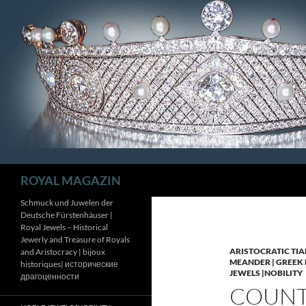
Zum
Inhalt
springen
Suchen
ROYAL MAGAZIN
Schmuck und Juwelen der
Deutsche Fürstenhäuser |
Royal Jewels – Historical
Jewerly and Treasure of Royals
ARISTOCRATIC TIA
and Aristocracy | bijoux
MEANDER | GREEK 
historiques| исторические
JEWELS |NOBILITY
драгоценности
COUNTE