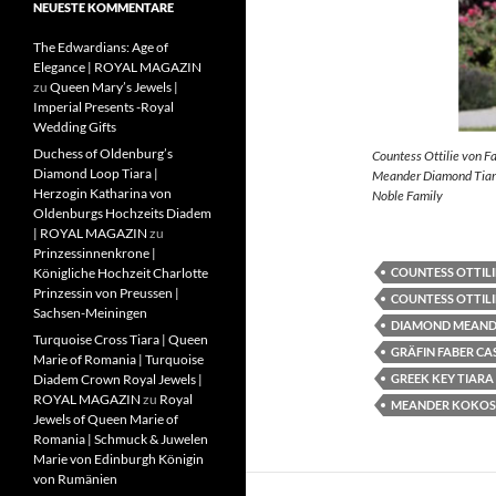
NEUESTE KOMMENTARE
The Edwardians: Age of
Elegance | ROYAL MAGAZIN
zu
Queen Mary’s Jewels |
Imperial Presents -Royal
Wedding Gifts
Duchess of Oldenburg’s
Countess Ottilie von F
Diamond Loop Tiara |
Meander Diamond Tiara
Herzogin Katharina von
Noble Family
Oldenburgs Hochzeits Diadem
| ROYAL MAGAZIN
zu
Prinzessinnenkrone |
COUNTESS OTTILI
Königliche Hochzeit Charlotte
Prinzessin von Preussen |
COUNTESS OTTILI
Sachsen-Meiningen
DIAMOND MEAND
Turquoise Cross Tiara | Queen
GRÄFIN FABER CA
Marie of Romania | Turquoise
GREEK KEY TIARA
Diadem Crown Royal Jewels |
ROYAL MAGAZIN
zu
Royal
MEANDER KOKOS
Jewels of Queen Marie of
Romania | Schmuck & Juwelen
Marie von Edinburgh Königin
von Rumänien