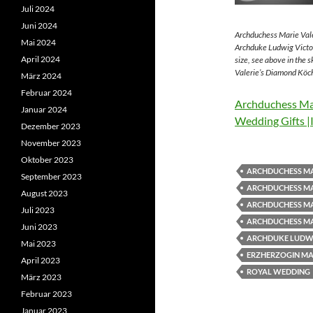
Juli 2024
Juni 2024
Archduchess Marie Vale
Mai 2024
Archduke Ludwig Victor
April 2024
size, see above in the 
Valerie’s Diamond Köch
März 2024
Februar 2024
Archduchess Mar
Januar 2024
Wedding Gifts |
Dezember 2023
November 2023
Oktober 2023
ARCHDUCHESS MA
September 2023
ARCHDUCHESS MA
August 2023
ARCHDUCHESS MA
Juli 2023
ARCHDUCHESS MA
Juni 2023
ARCHDUKE LUDWI
Mai 2023
ERZHERZOGIN MAR
April 2023
ROYAL WEDDING
März 2023
Februar 2023
Januar 2023