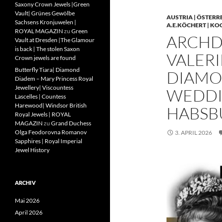
Saxony Crown Jewels |Green
Vault| Grünes Gewölbe
AUSTRIA | ÖSTERR
Sachsens Kronjuwelen |
A.E.KÖCHERT | KO
ROYAL MAGAZIN
zu
Green
ARCHD
Vault at Dresden |The Glamour
is back | The stolen Saxon
VALERI
Crown jewels are found
Butterfly Tiara| Diamond
DIAMO
Diadem – Mary Princess Royal
Jewellery| Viscountess
WEDDIN
Lascelles | Countess
Harewood| Windsor British
HABSB
Royal Jewels | ROYAL
MAGAZIN
zu
Grand Duchess
Olga Feodorovna Romanov
3. APRIL 2026
Sapphires | Royal Imperial
Jewel History
ARCHIV
Mai 2026
April 2026