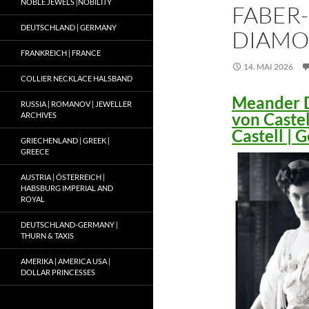
NOBLE JEWELS |NOBILITY
FABER-
DEUTSCHLAND | GERMANY
DIAMO
FRANKREICH | FRANCE
14. MAI 2026
COLLIER NECKLACE HALSBAND
Meander D
RUSSIA | ROMANOV | JEWELLER
von Caste
ARCHIVES
Castell |
GRIECHENLAND | GREEK |
GREECE
AUSTRIA | ÖSTERREICH |
HABSBURG IMPERIAL AND
ROYAL
DEUTSCHLAND-GERMANY |
THURN & TAXIS
AMERIKA | AMERICA USA |
DOLLAR PRINCESSES