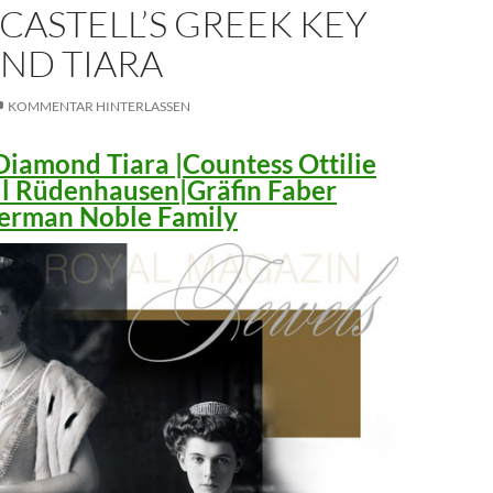
CASTELL’S GREEK KEY
ND TIARA
KOMMENTAR HINTERLASSEN
iamond Tiara |Countess Ottilie
ll Rüdenhausen|Gräfin Faber
 German Noble Family