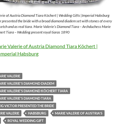
rie of Austria Diamond Tiara Köchert | Wedding Gifts |Imperial Habsburg
 presented the bride with a broad diamond diadem set with stones of every
sketch and as real tiara. Marie Valerie’s Diamond Tiara – Archduchess Marie
ert Tiara – Wedding present royal tiaras 1890
ie Valerie of Austria Diamond Tiara Köchert |
Imperial Habsburg
RIE VALERIE
RIE VALERIE'S DIAMOND DIADEM
RIE VALERIE'S DIAMOND KÖCHERT TIARA
RIE VALERIE'S DIAMOND TIARA
G VICTOR PRESENTED THE BRIDE
IE VALERIE
HABSBURG
MARIE VALERIE OF AUSTRIA'S
ROYAL WEDDING GIFT