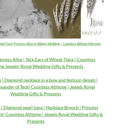
nd Tiara |Princess Alice of Albany Wedding | Countess Athlone Marriage
cess Alice | Teck Ears of Wheat Tiara | Countess
ne Jewels| Royal Wedding Gifts & Presents
e | Diamond necklace in a bow and festoon design |
exander of Teck| Countess Athlone | Jewels Royal
Wedding Gifts & Presents
e | Diamond pearl tiara | Necklace Brooch | Princess
ck| Countess Athlone | Jewels Royal Wedding Gifts &
Presents