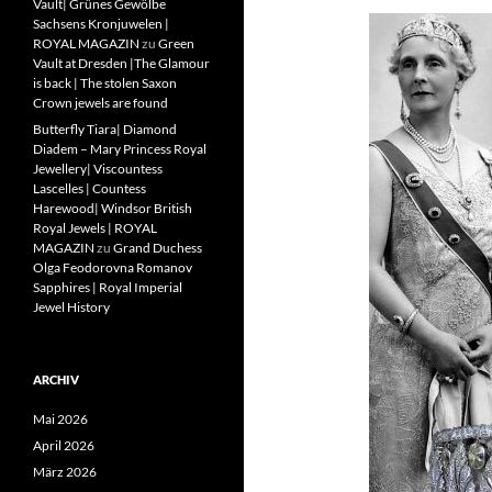
Vault| Grünes Gewölbe
Sachsens Kronjuwelen |
ROYAL MAGAZIN
zu
Green
Vault at Dresden |The Glamour
is back | The stolen Saxon
Crown jewels are found
Butterfly Tiara| Diamond
Diadem – Mary Princess Royal
Jewellery| Viscountess
Lascelles | Countess
Harewood| Windsor British
Royal Jewels | ROYAL
MAGAZIN
zu
Grand Duchess
Olga Feodorovna Romanov
Sapphires | Royal Imperial
Jewel History
ARCHIV
Mai 2026
April 2026
März 2026