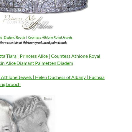
a |England Royals | Countess Athlone Royal Jewels
iara consists of thirteen graduated palm fronds
a Tiara | Princess Alice | Countess Athlone Royal
ssin Alice Diamant Palmetten Diadem
f Athlone Jewels | Helen Duchess of Albany | Fuchsia
ng brooch