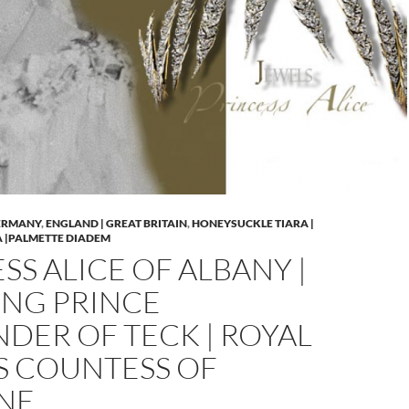
GERMANY
,
ENGLAND | GREAT BRITAIN
,
HONEYSUCKLE TIARA |
 |PALMETTE DIADEM
SS ALICE OF ALBANY |
NG PRINCE
DER OF TECK | ROYAL
S COUNTESS OF
NE