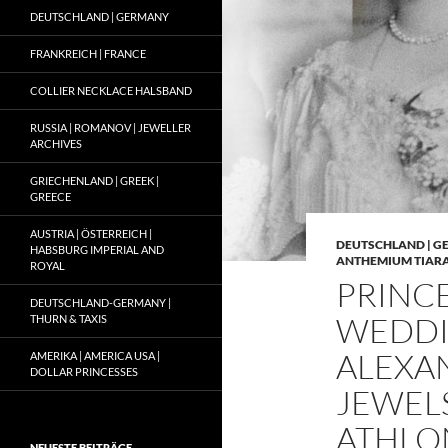
DEUTSCHLAND | GERMANY
FRANKREICH | FRANCE
COLLIER NECKLACE HALSBAND
RUSSIA | ROMANOV | JEWELLER
ARCHIVES
GRIECHENLAND | GREEK |
GREECE
AUSTRIA | ÖSTERREICH |
DEUTSCHLAND | 
HABSBURG IMPERIAL AND
ANTHEMIUM TIARA
ROYAL
PRINCE
DEUTSCHLAND-GERMANY |
WEDDI
THURN & TAXIS
ALEXAN
AMERIKA | AMERICA USA |
DOLLAR PRINCESSES
JEWEL
ATHLO
NEUESTE BEITRÄGE