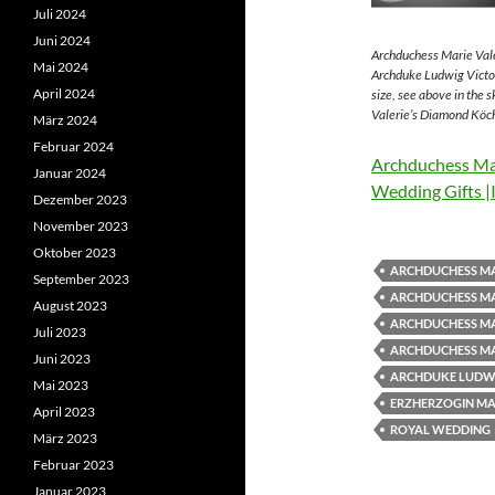
Juli 2024
Juni 2024
Archduchess Marie Vale
Mai 2024
Archduke Ludwig Victor
April 2024
size, see above in the 
Valerie’s Diamond Köch
März 2024
Februar 2024
Archduchess Mar
Januar 2024
Wedding Gifts |
Dezember 2023
November 2023
Oktober 2023
ARCHDUCHESS MA
September 2023
ARCHDUCHESS MA
August 2023
ARCHDUCHESS MA
Juli 2023
ARCHDUCHESS MA
Juni 2023
ARCHDUKE LUDWI
Mai 2023
ERZHERZOGIN MAR
April 2023
ROYAL WEDDING
März 2023
Februar 2023
Januar 2023