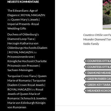
NEUESTE KOMMENTARE
The Edwardians: Age of
Elegance | ROYAL MAGAZIN
zu
Queen Mary’s Jewels |
Imperial Presents -Royal
Wedding Gifts
Duchess of Oldenburg’s
Countess Ottilie von F
Diamond Loop Tiara |
Meander Diamond Tiara
Herzogin Katharina von
Noble Family
Oldenburgs Hochzeits Diadem
| ROYAL MAGAZIN
zu
Prinzessinnenkrone |
COUNTESS OTTILI
Königliche Hochzeit Charlotte
Prinzessin von Preussen |
COUNTESS OTTILI
Sachsen-Meiningen
DIAMOND MEAND
Turquoise Cross Tiara | Queen
GRÄFIN FABER CA
Marie of Romania | Turquoise
GREEK KEY TIARA
Diadem Crown Royal Jewels |
ROYAL MAGAZIN
zu
Royal
MEANDER KOKOS
Jewels of Queen Marie of
Romania | Schmuck & Juwelen
Marie von Edinburgh Königin
von Rumänien