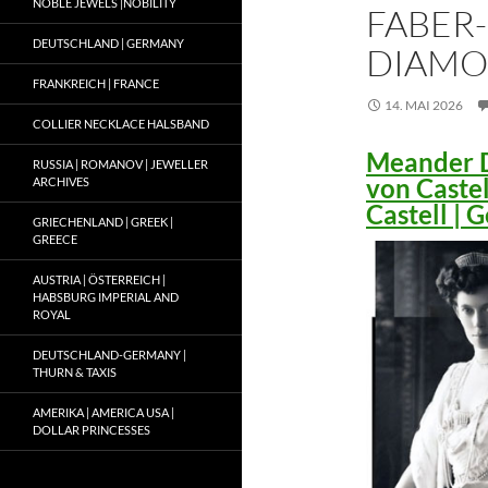
NOBLE JEWELS |NOBILITY
FABER-
DEUTSCHLAND | GERMANY
DIAMO
FRANKREICH | FRANCE
14. MAI 2026
COLLIER NECKLACE HALSBAND
Meander D
RUSSIA | ROMANOV | JEWELLER
von Caste
ARCHIVES
Castell |
GRIECHENLAND | GREEK |
GREECE
AUSTRIA | ÖSTERREICH |
HABSBURG IMPERIAL AND
ROYAL
DEUTSCHLAND-GERMANY |
THURN & TAXIS
AMERIKA | AMERICA USA |
DOLLAR PRINCESSES