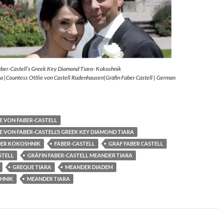
aber-Castell’s Greek Key Diamond Tiara- Kokoshnik
 |Countess Ottlie von Castell Rüdenhausen|Gräfin Faber Castell | German
E VON FABER-CASTELL
E VON FABER-CASTELL’S GREEK KEY DIAMOND TIARA
ER KOKOSHNIK
FABER-CASTELL
GRAF FABER CASTELL
STELL
GRÄFIN FABER-CASTELL MEANDER TIARA
GREQUE TIARA
MEANDER DIADEM
HNIK
MEANDER TIARA