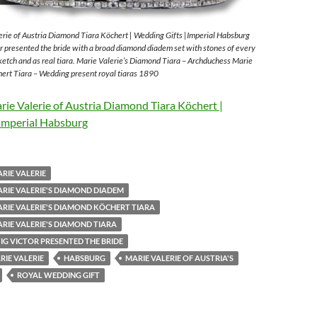
rie of Austria Diamond Tiara Köchert | Wedding Gifts |Imperial Habsburg
 presented the bride with a broad diamond diadem set with stones of every
sketch and as real tiara. Marie Valerie’s Diamond Tiara – Archduchess Marie
ert Tiara – Wedding present royal tiaras 1890
ie Valerie of Austria Diamond Tiara Köchert |
Imperial Habsburg
RIE VALERIE
RIE VALERIE'S DIAMOND DIADEM
RIE VALERIE'S DIAMOND KÖCHERT TIARA
RIE VALERIE'S DIAMOND TIARA
G VICTOR PRESENTED THE BRIDE
IE VALERIE
HABSBURG
MARIE VALERIE OF AUSTRIA'S
ROYAL WEDDING GIFT