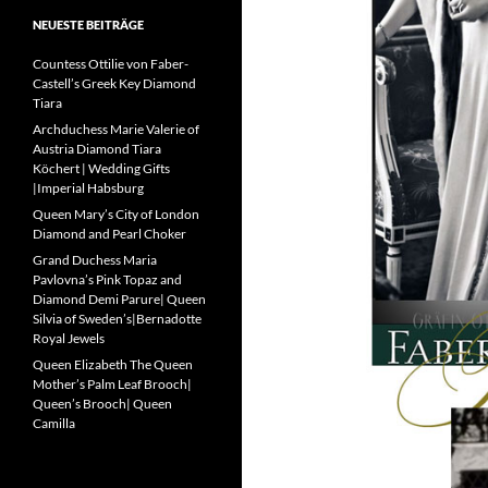
NEUESTE BEITRÄGE
Countess Ottilie von Faber-
Castell’s Greek Key Diamond
Tiara
Archduchess Marie Valerie of
Austria Diamond Tiara
Köchert | Wedding Gifts
|Imperial Habsburg
Queen Mary’s City of London
Diamond and Pearl Choker
Grand Duchess Maria
Pavlovna’s Pink Topaz and
Diamond Demi Parure| Queen
Silvia of Sweden’s|Bernadotte
Royal Jewels
Queen Elizabeth The Queen
Mother’s Palm Leaf Brooch|
Queen’s Brooch| Queen
Camilla