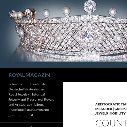
Zum
Inhalt
springen
Suchen
ROYAL MAGAZIN
Schmuck und Juwelen der
Deutsche Fürstenhäuser |
Royal Jewels – Historical
Jewerly and Treasure of Royals
ARISTOCRATIC TIA
and Aristocracy | bijoux
MEANDER | GREEK 
historiques| исторические
JEWELS |NOBILITY
драгоценности
COUNTE