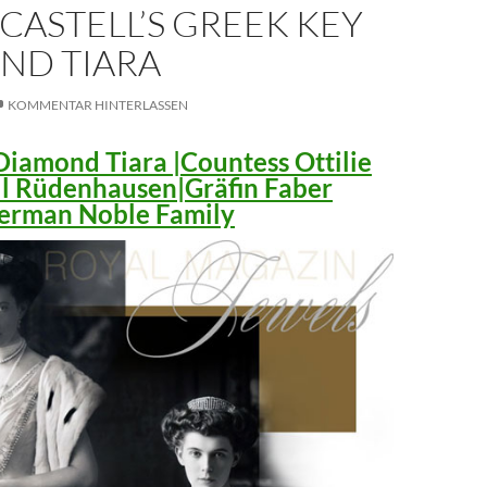
CASTELL’S GREEK KEY
ND TIARA
KOMMENTAR HINTERLASSEN
iamond Tiara |Countess Ottilie
ll Rüdenhausen|Gräfin Faber
 German Noble Family