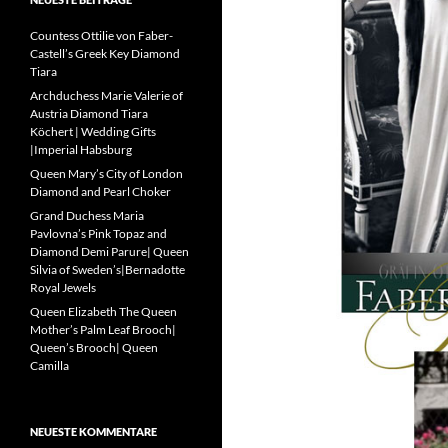
Countess Ottilie von Faber-
Castell’s Greek Key Diamond
Tiara
Archduchess Marie Valerie of
Austria Diamond Tiara
Köchert | Wedding Gifts
|Imperial Habsburg
Queen Mary’s City of London
Diamond and Pearl Choker
Grand Duchess Maria
Pavlovna’s Pink Topaz and
Diamond Demi Parure| Queen
Silvia of Sweden’s|Bernadotte
Royal Jewels
Queen Elizabeth The Queen
Mother’s Palm Leaf Brooch|
Queen’s Brooch| Queen
Camilla
NEUESTE KOMMENTARE