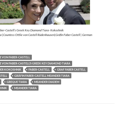
aber-Castell’s Greek Key Diamond Tiara- Kokoshnik
 |Countess Ottlie von Castell Rüdenhausen|Gräfin Faber Castell | German
E VON FABER-CASTELL
E VON FABER-CASTELL’S GREEK KEY DIAMOND TIARA
ER KOKOSHNIK
FABER-CASTELL
GRAF FABER CASTELL
STELL
GRÄFIN FABER-CASTELL MEANDER TIARA
GREQUE TIARA
MEANDER DIADEM
HNIK
MEANDER TIARA