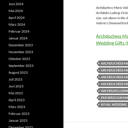
Juni 2024
Archduchess Marie Vale
Mai 2024
Archduke Ludwig Victor
April 2024
size, see above in the 
Valerie’s Diamond Köch
März 2024
Februar 2024
Archduchess Mar
Januar 2024
Wedding Gifts |
Dezember 2023
November 2023
Oktober 2023
ARCHDUCHESS MA
September 2023
ARCHDUCHESS MA
August 2023
ARCHDUCHESS MA
Juli 2023
ARCHDUCHESS MA
Juni 2023
ARCHDUKE LUDWI
Mai 2023
ERZHERZOGIN MAR
April 2023
ROYAL WEDDING
März 2023
Februar 2023
Januar 2023
Dezember 2022