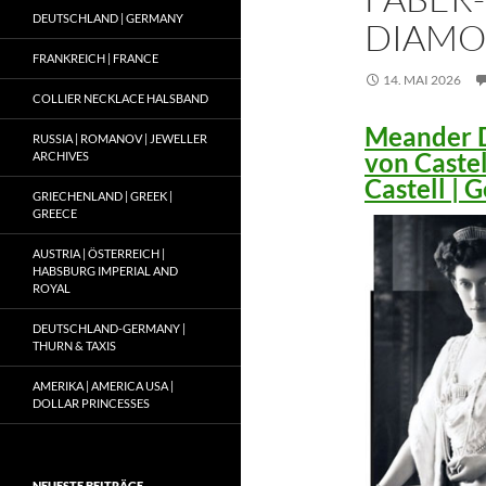
DEUTSCHLAND | GERMANY
DIAMO
FRANKREICH | FRANCE
14. MAI 2026
COLLIER NECKLACE HALSBAND
Meander D
RUSSIA | ROMANOV | JEWELLER
von Caste
ARCHIVES
Castell |
GRIECHENLAND | GREEK |
GREECE
AUSTRIA | ÖSTERREICH |
HABSBURG IMPERIAL AND
ROYAL
DEUTSCHLAND-GERMANY |
THURN & TAXIS
AMERIKA | AMERICA USA |
DOLLAR PRINCESSES
NEUESTE BEITRÄGE