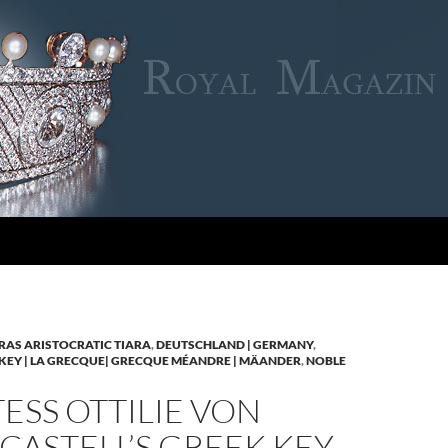
RAS ARISTOCRATIC TIARA
,
DEUTSCHLAND | GERMANY
,
KEY | LA GRECQUE| GRECQUE MÉANDRE | MÄANDER
,
NOBLE
SS OTTILIE VON
CASTELL’S GREEK KEY