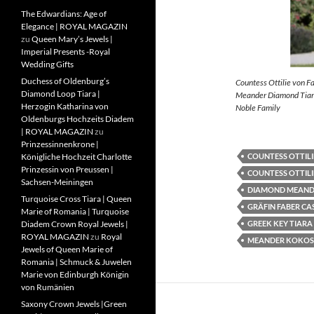
The Edwardians: Age of
Elegance | ROYAL MAGAZIN
zu
Queen Mary’s Jewels |
Imperial Presents -Royal
Wedding Gifts
Duchess of Oldenburg’s
Countess Ottilie von F
Diamond Loop Tiara |
Meander Diamond Tiara
Herzogin Katharina von
Noble Family
Oldenburgs Hochzeits Diadem
| ROYAL MAGAZIN
zu
Prinzessinnenkrone |
COUNTESS OTTILI
Königliche Hochzeit Charlotte
Prinzessin von Preussen |
COUNTESS OTTILI
Sachsen-Meiningen
DIAMOND MEAND
Turquoise Cross Tiara | Queen
GRÄFIN FABER CA
Marie of Romania | Turquoise
GREEK KEY TIARA
Diadem Crown Royal Jewels |
ROYAL MAGAZIN
zu
Royal
MEANDER KOKOS
Jewels of Queen Marie of
Romania | Schmuck & Juwelen
Marie von Edinburgh Königin
von Rumänien
Saxony Crown Jewels |Green