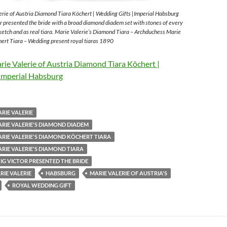
rie of Austria Diamond Tiara Köchert | Wedding Gifts |Imperial Habsburg
 presented the bride with a broad diamond diadem set with stones of every
sketch and as real tiara. Marie Valerie’s Diamond Tiara – Archduchess Marie
ert Tiara – Wedding present royal tiaras 1890
ie Valerie of Austria Diamond Tiara Köchert |
Imperial Habsburg
RIE VALERIE
RIE VALERIE'S DIAMOND DIADEM
RIE VALERIE'S DIAMOND KÖCHERT TIARA
RIE VALERIE'S DIAMOND TIARA
G VICTOR PRESENTED THE BRIDE
IE VALERIE
HABSBURG
MARIE VALERIE OF AUSTRIA'S
ROYAL WEDDING GIFT