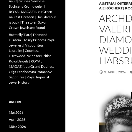
Vault| Grünes Gewölbe
AUSTRIA | ÖSTERR
Sachsens Kronjuwelen |
A.E.KÖCHERT | KO
ROYAL MAGAZIN
zu
Green
ARCHD
Vault at Dresden |The Glamour
is back | The stolen Saxon
VALERI
Crown jewels are found
Butterfly Tiara| Diamond
DIAMO
Diadem – Mary Princess Royal
Jewellery| Viscountess
WEDDIN
Lascelles | Countess
Harewood| Windsor British
HABSB
Royal Jewels | ROYAL
MAGAZIN
zu
Grand Duchess
Olga Feodorovna Romanov
3. APRIL 2026
Sapphires | Royal Imperial
Jewel History
ARCHIV
Mai 2026
April 2026
März 2026