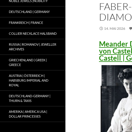
NOBLE JEWELS |NOBILITY
FABER-
DEUTSCHLAND | GERMANY
DIAMO
FRANKREICH | FRANCE
14. MAI 2026
COLLIER NECKLACE HALSBAND
Meander D
RUSSIA | ROMANOV | JEWELLER
von Caste
ARCHIVES
Castell |
GRIECHENLAND | GREEK |
GREECE
AUSTRIA | ÖSTERREICH |
HABSBURG IMPERIAL AND
ROYAL
DEUTSCHLAND-GERMANY |
THURN & TAXIS
AMERIKA | AMERICA USA |
DOLLAR PRINCESSES