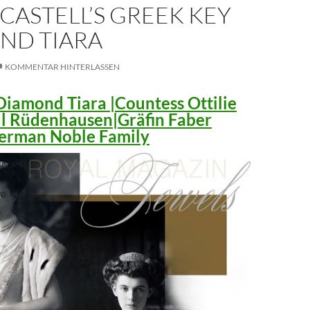
CASTELL’S GREEK KEY
ND TIARA
KOMMENTAR HINTERLASSEN
iamond Tiara |Countess Ottilie
ll Rüdenhausen|Gräfin Faber
 German Noble Family