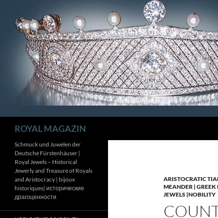
Zum
Inhalt
springen
Suchen
ROYAL MAGAZIN
Schmuck und Juwelen der
Deutsche Fürstenhäuser |
Royal Jewels – Historical
Jewerly and Treasure of Royals
ARISTOCRATIC TIA
and Aristocracy | bijoux
MEANDER | GREEK 
historiques| исторические
JEWELS |NOBILITY
драгоценности
COUNTE