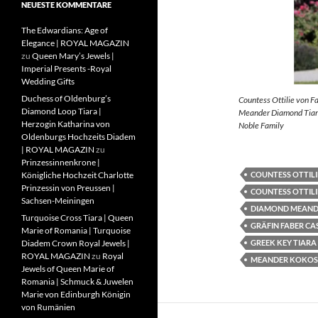
NEUESTE KOMMENTARE
The Edwardians: Age of
Elegance | ROYAL MAGAZIN
zu
Queen Mary’s Jewels |
Imperial Presents -Royal
Wedding Gifts
Duchess of Oldenburg’s
Countess Ottilie von F
Diamond Loop Tiara |
Meander Diamond Tiara
Herzogin Katharina von
Noble Family
Oldenburgs Hochzeits Diadem
| ROYAL MAGAZIN
zu
Prinzessinnenkrone |
COUNTESS OTTILI
Königliche Hochzeit Charlotte
Prinzessin von Preussen |
COUNTESS OTTILI
Sachsen-Meiningen
DIAMOND MEAND
Turquoise Cross Tiara | Queen
GRÄFIN FABER CA
Marie of Romania | Turquoise
GREEK KEY TIARA
Diadem Crown Royal Jewels |
ROYAL MAGAZIN
zu
Royal
MEANDER KOKOS
Jewels of Queen Marie of
Romania | Schmuck & Juwelen
Marie von Edinburgh Königin
von Rumänien