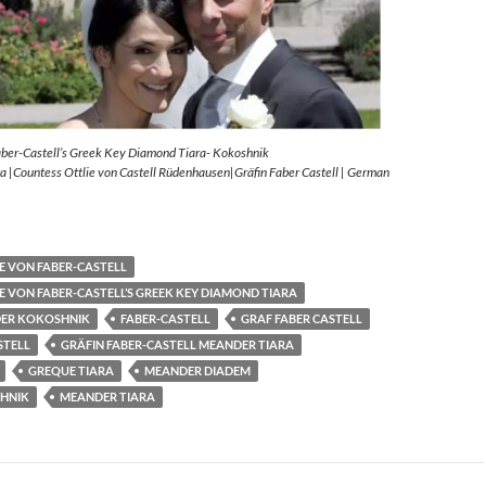
aber-Castell’s Greek Key Diamond Tiara- Kokoshnik
 |Countess Ottlie von Castell Rüdenhausen|Gräfin Faber Castell | German
E VON FABER-CASTELL
E VON FABER-CASTELL’S GREEK KEY DIAMOND TIARA
ER KOKOSHNIK
FABER-CASTELL
GRAF FABER CASTELL
STELL
GRÄFIN FABER-CASTELL MEANDER TIARA
GREQUE TIARA
MEANDER DIADEM
HNIK
MEANDER TIARA