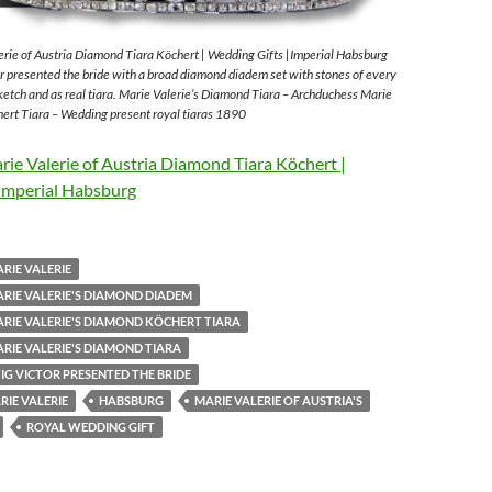
rie of Austria Diamond Tiara Köchert | Wedding Gifts |Imperial Habsburg
 presented the bride with a broad diamond diadem set with stones of every
sketch and as real tiara. Marie Valerie’s Diamond Tiara – Archduchess Marie
ert Tiara – Wedding present royal tiaras 1890
ie Valerie of Austria Diamond Tiara Köchert |
Imperial Habsburg
RIE VALERIE
RIE VALERIE'S DIAMOND DIADEM
RIE VALERIE'S DIAMOND KÖCHERT TIARA
RIE VALERIE'S DIAMOND TIARA
G VICTOR PRESENTED THE BRIDE
IE VALERIE
HABSBURG
MARIE VALERIE OF AUSTRIA'S
ROYAL WEDDING GIFT