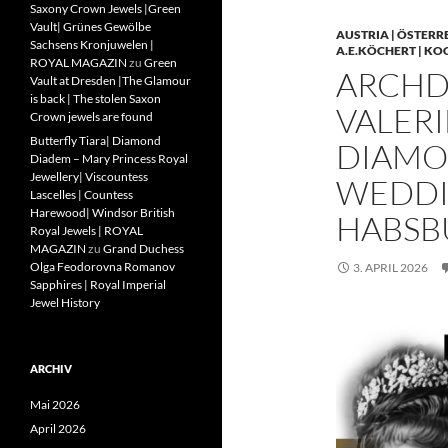
Saxony Crown Jewels |Green
Vault| Grünes Gewölbe
AUSTRIA | ÖSTERR
Sachsens Kronjuwelen |
A.E.KÖCHERT | KO
ROYAL MAGAZIN
zu
Green
ARCHD
Vault at Dresden |The Glamour
is back | The stolen Saxon
VALERI
Crown jewels are found
Butterfly Tiara| Diamond
DIAMO
Diadem – Mary Princess Royal
Jewellery| Viscountess
WEDDIN
Lascelles | Countess
Harewood| Windsor British
HABSB
Royal Jewels | ROYAL
MAGAZIN
zu
Grand Duchess
Olga Feodorovna Romanov
3. APRIL 2026
Sapphires | Royal Imperial
Jewel History
ARCHIV
Mai 2026
April 2026