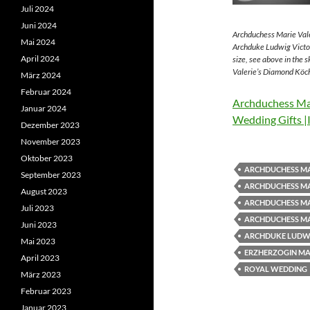
Juli 2024
Juni 2024
Archduchess Marie Vale
Mai 2024
Archduke Ludwig Victor
April 2024
size, see above in the 
Valerie’s Diamond Köch
März 2024
Februar 2024
Archduchess Mar
Januar 2024
Wedding Gifts |
Dezember 2023
November 2023
Oktober 2023
ARCHDUCHESS MA
September 2023
ARCHDUCHESS MA
August 2023
ARCHDUCHESS MA
Juli 2023
ARCHDUCHESS MA
Juni 2023
ARCHDUKE LUDWI
Mai 2023
ERZHERZOGIN MAR
April 2023
ROYAL WEDDING
März 2023
Februar 2023
Januar 2023