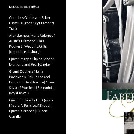
NEUESTE BEITRÄGE
Countess Ottilie von Faber-
Castell’s Greek Key Diamond
Tiara
Archduchess Marie Valerie of
Austria Diamond Tiara
Köchert | Wedding Gifts
|Imperial Habsburg
Queen Mary’s City of London
Diamond and Pearl Choker
Grand Duchess Maria
Pavlovna’s Pink Topaz and
Diamond Demi Parure| Queen
Silvia of Sweden’s|Bernadotte
Royal Jewels
Queen Elizabeth The Queen
Mother’s Palm Leaf Brooch|
Queen’s Brooch| Queen
Camilla