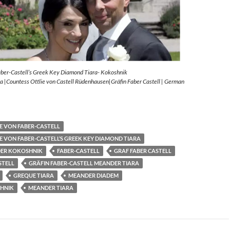
aber-Castell’s Greek Key Diamond Tiara- Kokoshnik
 |Countess Ottlie von Castell Rüdenhausen|Gräfin Faber Castell | German
E VON FABER-CASTELL
E VON FABER-CASTELL’S GREEK KEY DIAMOND TIARA
ER KOKOSHNIK
FABER-CASTELL
GRAF FABER CASTELL
STELL
GRÄFIN FABER-CASTELL MEANDER TIARA
GREQUE TIARA
MEANDER DIADEM
HNIK
MEANDER TIARA