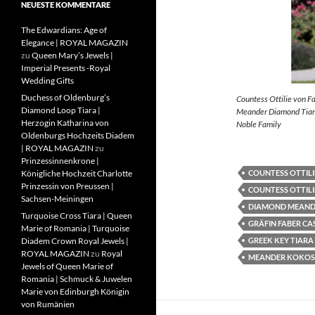
NEUESTE KOMMENTARE
The Edwardians: Age of
Elegance | ROYAL MAGAZIN
zu
Queen Mary’s Jewels |
Imperial Presents -Royal
Wedding Gifts
Duchess of Oldenburg’s
Countess Ottilie von F
Diamond Loop Tiara |
Meander Diamond Tiara
Herzogin Katharina von
Noble Family
Oldenburgs Hochzeits Diadem
| ROYAL MAGAZIN
zu
Prinzessinnenkrone |
COUNTESS OTTILI
Königliche Hochzeit Charlotte
Prinzessin von Preussen |
COUNTESS OTTILI
Sachsen-Meiningen
DIAMOND MEAND
Turquoise Cross Tiara | Queen
GRÄFIN FABER CA
Marie of Romania | Turquoise
GREEK KEY TIARA
Diadem Crown Royal Jewels |
ROYAL MAGAZIN
zu
Royal
MEANDER KOKOS
Jewels of Queen Marie of
Romania | Schmuck & Juwelen
Marie von Edinburgh Königin
von Rumänien