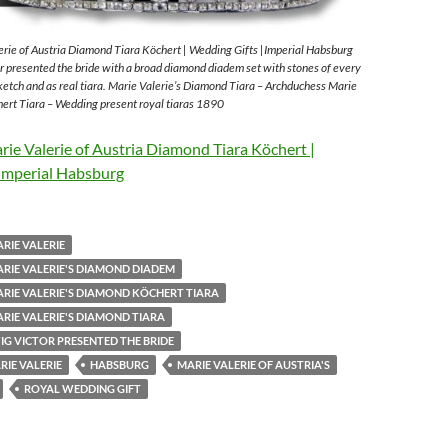
rie of Austria Diamond Tiara Köchert | Wedding Gifts |Imperial Habsburg
 presented the bride with a broad diamond diadem set with stones of every
sketch and as real tiara. Marie Valerie’s Diamond Tiara – Archduchess Marie
ert Tiara – Wedding present royal tiaras 1890
ie Valerie of Austria Diamond Tiara Köchert |
Imperial Habsburg
RIE VALERIE
RIE VALERIE'S DIAMOND DIADEM
RIE VALERIE'S DIAMOND KÖCHERT TIARA
RIE VALERIE'S DIAMOND TIARA
G VICTOR PRESENTED THE BRIDE
IE VALERIE
HABSBURG
MARIE VALERIE OF AUSTRIA'S
ROYAL WEDDING GIFT