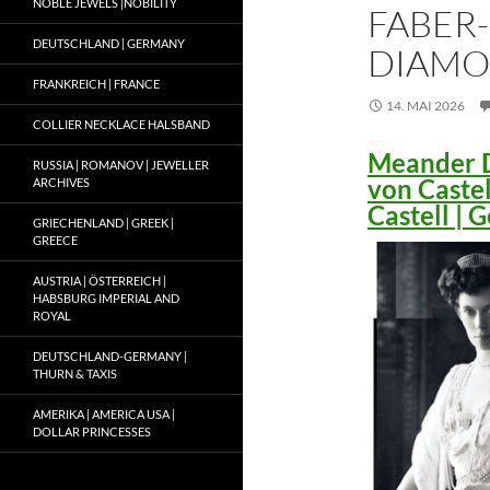
NOBLE JEWELS |NOBILITY
FABER-
DEUTSCHLAND | GERMANY
DIAMO
FRANKREICH | FRANCE
14. MAI 2026
COLLIER NECKLACE HALSBAND
Meander D
RUSSIA | ROMANOV | JEWELLER
von Caste
ARCHIVES
Castell |
GRIECHENLAND | GREEK |
GREECE
AUSTRIA | ÖSTERREICH |
HABSBURG IMPERIAL AND
ROYAL
DEUTSCHLAND-GERMANY |
THURN & TAXIS
AMERIKA | AMERICA USA |
DOLLAR PRINCESSES