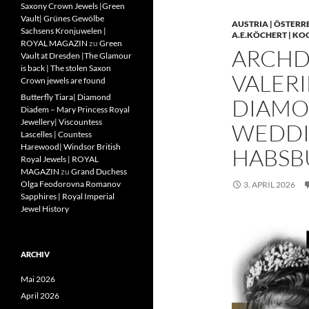
Saxony Crown Jewels |Green
Vault| Grünes Gewölbe
AUSTRIA | ÖSTERR
Sachsens Kronjuwelen |
A.E.KÖCHERT | KO
ROYAL MAGAZIN
zu
Green
ARCHD
Vault at Dresden |The Glamour
is back | The stolen Saxon
VALERI
Crown jewels are found
Butterfly Tiara| Diamond
DIAMO
Diadem – Mary Princess Royal
Jewellery| Viscountess
WEDDIN
Lascelles | Countess
Harewood| Windsor British
HABSB
Royal Jewels | ROYAL
MAGAZIN
zu
Grand Duchess
Olga Feodorovna Romanov
3. APRIL 2026
Sapphires | Royal Imperial
Jewel History
ARCHIV
Mai 2026
April 2026