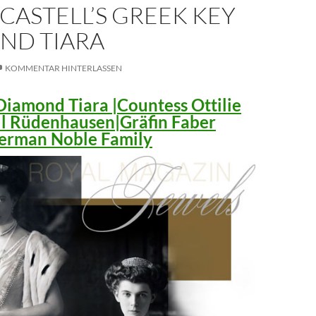
CASTELL’S GREEK KEY
ND TIARA
KOMMENTAR HINTERLASSEN
iamond Tiara |Countess Ottilie
ll Rüdenhausen|Gräfin Faber
 German Noble Family