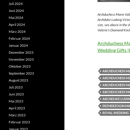
Juli 2024
Juni 2024
Archduchess Marie Vale
Mai 2024
Archduke Ludwig Victor
April 2024
size, see above in the 
Valerie’s Diamond Köch
März 2024
Februar 2024
Archduchess Mar
Januar 2024
Wedding Gifts |
Dezember 2023
November 2023
Oktober 2023
ARCHDUCHESS MA
September 2023
ARCHDUCHESS MA
August 2023
ARCHDUCHESS MA
Juli 2023
ARCHDUCHESS MA
Juni 2023
ARCHDUKE LUDWI
Mai 2023
ERZHERZOGIN MAR
April 2023
ROYAL WEDDING
März 2023
Februar 2023
Januar 2023