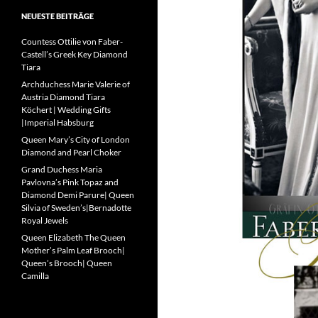
NEUESTE BEITRÄGE
Countess Ottilie von Faber-
Castell’s Greek Key Diamond
Tiara
Archduchess Marie Valerie of
Austria Diamond Tiara
Köchert | Wedding Gifts
|Imperial Habsburg
Queen Mary’s City of London
Diamond and Pearl Choker
Grand Duchess Maria
Pavlovna’s Pink Topaz and
Diamond Demi Parure| Queen
Silvia of Sweden’s|Bernadotte
Royal Jewels
Queen Elizabeth The Queen
Mother’s Palm Leaf Brooch|
Queen’s Brooch| Queen
Camilla