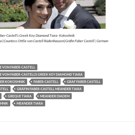
aber-Castell’s Greek Key Diamond Tiara- Kokoshnik
 |Countess Ottlie von Castell Rüdenhausen|Gräfin Faber Castell | German
E VON FABER-CASTELL
E VON FABER-CASTELL’S GREEK KEY DIAMOND TIARA
ER KOKOSHNIK
FABER-CASTELL
GRAF FABER CASTELL
STELL
GRÄFIN FABER-CASTELL MEANDER TIARA
GREQUE TIARA
MEANDER DIADEM
HNIK
MEANDER TIARA