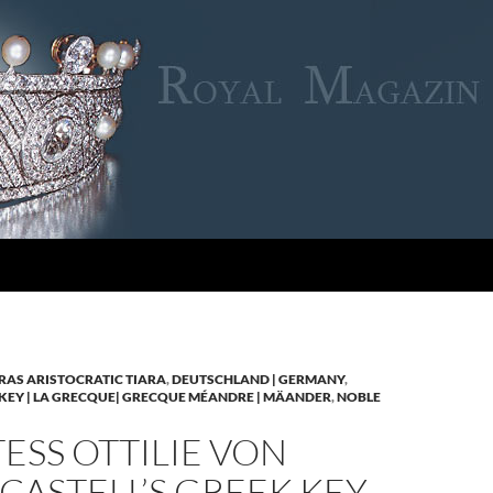
RAS ARISTOCRATIC TIARA
,
DEUTSCHLAND | GERMANY
,
KEY | LA GRECQUE| GRECQUE MÉANDRE | MÄANDER
,
NOBLE
SS OTTILIE VON
CASTELL’S GREEK KEY