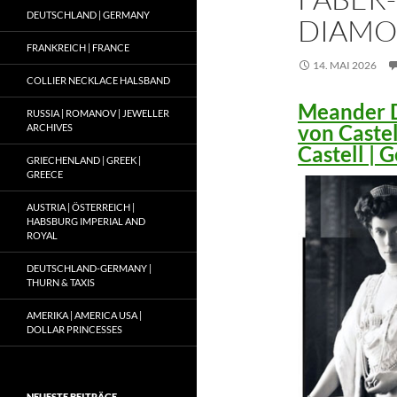
DEUTSCHLAND | GERMANY
DIAMO
FRANKREICH | FRANCE
14. MAI 2026
COLLIER NECKLACE HALSBAND
Meander D
RUSSIA | ROMANOV | JEWELLER
von Caste
ARCHIVES
Castell |
GRIECHENLAND | GREEK |
GREECE
AUSTRIA | ÖSTERREICH |
HABSBURG IMPERIAL AND
ROYAL
DEUTSCHLAND-GERMANY |
THURN & TAXIS
AMERIKA | AMERICA USA |
DOLLAR PRINCESSES
NEUESTE BEITRÄGE