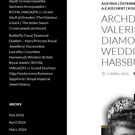
Vault| Grünes Gewölbe
AUSTRIA | ÖSTERR
Sachsens Kronjuwelen |
A.E.KÖCHERT | KO
ROYAL MAGAZIN
zu
Green
ARCHD
Vault at Dresden |The Glamour
is back | The stolen Saxon
VALERI
Crown jewels are found
Butterfly Tiara| Diamond
DIAMO
Diadem – Mary Princess Royal
Jewellery| Viscountess
WEDDIN
Lascelles | Countess
Harewood| Windsor British
HABSB
Royal Jewels | ROYAL
MAGAZIN
zu
Grand Duchess
Olga Feodorovna Romanov
3. APRIL 2026
Sapphires | Royal Imperial
Jewel History
ARCHIV
Mai 2026
April 2026
März 2026