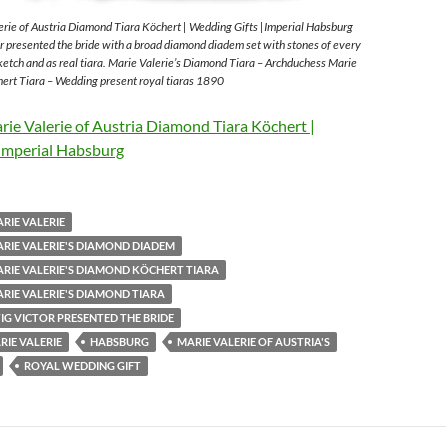
rie of Austria Diamond Tiara Köchert | Wedding Gifts |Imperial Habsburg
 presented the bride with a broad diamond diadem set with stones of every
sketch and as real tiara. Marie Valerie’s Diamond Tiara – Archduchess Marie
ert Tiara – Wedding present royal tiaras 1890
ie Valerie of Austria Diamond Tiara Köchert |
Imperial Habsburg
RIE VALERIE
RIE VALERIE'S DIAMOND DIADEM
RIE VALERIE'S DIAMOND KÖCHERT TIARA
RIE VALERIE'S DIAMOND TIARA
G VICTOR PRESENTED THE BRIDE
IE VALERIE
HABSBURG
MARIE VALERIE OF AUSTRIA'S
ROYAL WEDDING GIFT