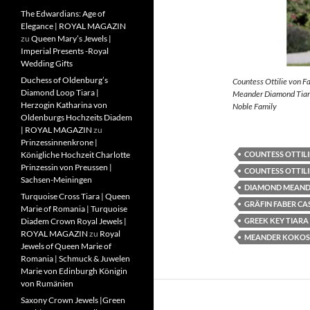
The Edwardians: Age of
Elegance | ROYAL MAGAZIN
zu
Queen Mary’s Jewels |
Imperial Presents -Royal
Wedding Gifts
Duchess of Oldenburg’s
Countess Ottilie von F
Diamond Loop Tiara |
Meander Diamond Tiara
Herzogin Katharina von
Noble Family
Oldenburgs Hochzeits Diadem
| ROYAL MAGAZIN
zu
Prinzessinnenkrone |
COUNTESS OTTILI
Königliche Hochzeit Charlotte
Prinzessin von Preussen |
COUNTESS OTTILI
Sachsen-Meiningen
DIAMOND MEAND
Turquoise Cross Tiara | Queen
GRÄFIN FABER CA
Marie of Romania | Turquoise
GREEK KEY TIARA
Diadem Crown Royal Jewels |
ROYAL MAGAZIN
zu
Royal
MEANDER KOKOS
Jewels of Queen Marie of
Romania | Schmuck & Juwelen
Marie von Edinburgh Königin
von Rumänien
Saxony Crown Jewels |Green