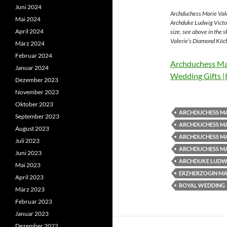
Juni 2024
Archduchess Marie Vale
Mai 2024
Archduke Ludwig Victor
April 2024
size, see above in the 
Valerie’s Diamond Köch
März 2024
Februar 2024
Archduchess Mar
Januar 2024
Wedding Gifts |
Dezember 2023
November 2023
Oktober 2023
ARCHDUCHESS MA
September 2023
ARCHDUCHESS MA
August 2023
ARCHDUCHESS MA
Juli 2023
ARCHDUCHESS MA
Juni 2023
ARCHDUKE LUDWI
Mai 2023
ERZHERZOGIN MAR
April 2023
ROYAL WEDDING
März 2023
Februar 2023
Januar 2023
Dezember 2022