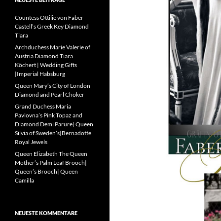
Countess Ottilie von Faber-
Castell’s Greek Key Diamond
Tiara
Archduchess Marie Valerie of
Austria Diamond Tiara
Köchert | Wedding Gifts
|Imperial Habsburg
Queen Mary’s City of London
Diamond and Pearl Choker
Grand Duchess Maria
Pavlovna’s Pink Topaz and
Diamond Demi Parure| Queen
Silvia of Sweden’s|Bernadotte
Royal Jewels
Queen Elizabeth The Queen
Mother’s Palm Leaf Brooch|
Queen’s Brooch| Queen
Camilla
NEUESTE KOMMENTARE