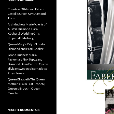
Countess Ottilie von Faber-
Castell’s Greek Key Diamond
Tiara
Archduchess Marie Valerie of
Austria Diamond Tiara
Köchert | Wedding Gifts
|Imperial Habsburg
Queen Mary’s City of London
Diamond and Pearl Choker
Grand Duchess Maria
Pavlovna’s Pink Topaz and
Diamond Demi Parure| Queen
Silvia of Sweden’s|Bernadotte
Royal Jewels
Queen Elizabeth The Queen
Mother’s Palm Leaf Brooch|
Queen’s Brooch| Queen
Camilla
NEUESTE KOMMENTARE