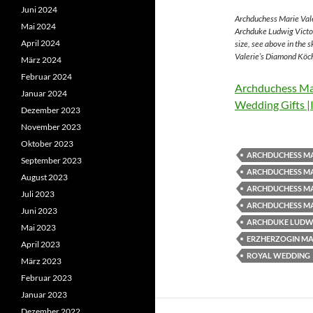
Juni 2024
Archduchess Marie Vale
Mai 2024
Archduke Ludwig Victor
April 2024
size, see above in the 
Valerie’s Diamond Köch
März 2024
Februar 2024
Archduchess Mar
Januar 2024
Wedding Gifts |
Dezember 2023
November 2023
Oktober 2023
ARCHDUCHESS MA
September 2023
ARCHDUCHESS MA
August 2023
ARCHDUCHESS MA
Juli 2023
ARCHDUCHESS MA
Juni 2023
ARCHDUKE LUDWI
Mai 2023
ERZHERZOGIN MAR
April 2023
ROYAL WEDDING
März 2023
Februar 2023
Januar 2023
Dezember 2022