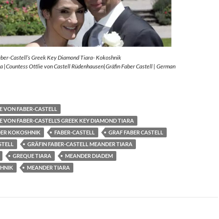
aber-Castell’s Greek Key Diamond Tiara- Kokoshnik
 |Countess Ottlie von Castell Rüdenhausen|Gräfin Faber Castell | German
E VON FABER-CASTELL
E VON FABER-CASTELL’S GREEK KEY DIAMOND TIARA
ER KOKOSHNIK
FABER-CASTELL
GRAF FABER CASTELL
STELL
GRÄFIN FABER-CASTELL MEANDER TIARA
GREQUE TIARA
MEANDER DIADEM
HNIK
MEANDER TIARA