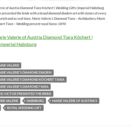
rie of Austria Diamond Tiara Köchert | Wedding Gifts |Imperial Habsburg
 presented the bride with a broad diamond diadem set with stones of every
sketch and as real tiara. Marie Valerie’s Diamond Tiara – Archduchess Marie
ert Tiara – Wedding present royal tiaras 1890
ie Valerie of Austria Diamond Tiara Köchert |
Imperial Habsburg
RIE VALERIE
RIE VALERIE'S DIAMOND DIADEM
RIE VALERIE'S DIAMOND KÖCHERT TIARA
RIE VALERIE'S DIAMOND TIARA
G VICTOR PRESENTED THE BRIDE
IE VALERIE
HABSBURG
MARIE VALERIE OF AUSTRIA'S
ROYAL WEDDING GIFT