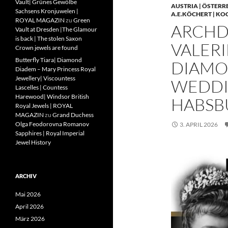
Vault| Grünes Gewölbe
AUSTRIA | ÖSTERR
Sachsens Kronjuwelen |
A.E.KÖCHERT | KO
ROYAL MAGAZIN
zu
Green
ARCHD
Vault at Dresden |The Glamour
is back | The stolen Saxon
VALERI
Crown jewels are found
Butterfly Tiara| Diamond
DIAMO
Diadem – Mary Princess Royal
Jewellery| Viscountess
WEDDIN
Lascelles | Countess
Harewood| Windsor British
HABSB
Royal Jewels | ROYAL
MAGAZIN
zu
Grand Duchess
Olga Feodorovna Romanov
3. APRIL 2026
Sapphires | Royal Imperial
Jewel History
ARCHIV
Mai 2026
April 2026
März 2026