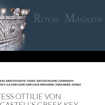
RAS ARISTOCRATIC TIARA
,
DEUTSCHLAND | GERMANY
,
KEY | LA GRECQUE| GRECQUE MÉANDRE | MÄANDER
,
NOBLE
SS OTTILIE VON
CASTELL’S GREEK KEY