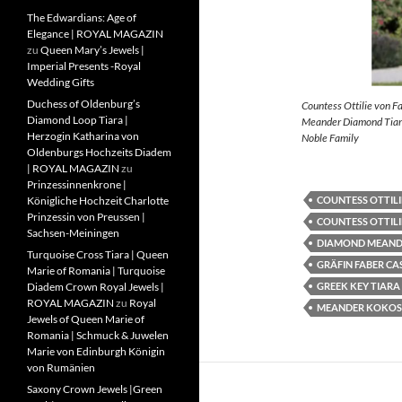
The Edwardians: Age of
Elegance | ROYAL MAGAZIN
zu
Queen Mary’s Jewels |
Imperial Presents -Royal
Wedding Gifts
Duchess of Oldenburg’s
Countess Ottilie von F
Diamond Loop Tiara |
Meander Diamond Tiara
Herzogin Katharina von
Noble Family
Oldenburgs Hochzeits Diadem
| ROYAL MAGAZIN
zu
Prinzessinnenkrone |
COUNTESS OTTILI
Königliche Hochzeit Charlotte
Prinzessin von Preussen |
COUNTESS OTTILI
Sachsen-Meiningen
DIAMOND MEAND
Turquoise Cross Tiara | Queen
GRÄFIN FABER CA
Marie of Romania | Turquoise
GREEK KEY TIARA
Diadem Crown Royal Jewels |
ROYAL MAGAZIN
zu
Royal
MEANDER KOKOS
Jewels of Queen Marie of
Romania | Schmuck & Juwelen
Marie von Edinburgh Königin
von Rumänien
Saxony Crown Jewels |Green