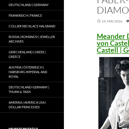
DEUTSCHLAND | GERMANY
DIAMO
FRANKREICH | FRANCE
14. MAI 2026
COLLIER NECKLACE HALSBAND
Meander D
RUSSIA | ROMANOV | JEWELLER
von Caste
ARCHIVES
Castell |
GRIECHENLAND | GREEK |
GREECE
AUSTRIA | ÖSTERREICH |
HABSBURG IMPERIAL AND
ROYAL
DEUTSCHLAND-GERMANY |
THURN & TAXIS
AMERIKA | AMERICA USA |
DOLLAR PRINCESSES
NEUESTE BEITRÄGE