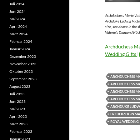
Juli 2024
Juni 2024
Archduchess Marie Vale
Mai 2024
Archduke Ludwig Victor
April 2024
size, see above in the 
Valerie’s Diamond Köch
März 2024
Februar 2024
Archduchess Mar
Januar 2024
Wedding Gifts |
Dezember 2023
November 2023
Oktober 2023
ARCHDUCHESS MA
September 2023
ARCHDUCHESS MA
August 2023
ARCHDUCHESS MA
Juli 2023
ARCHDUCHESS MA
Juni 2023
ARCHDUKE LUDWI
Mai 2023
ERZHERZOGIN MAR
April 2023
ROYAL WEDDING
März 2023
Februar 2023
Januar 2023