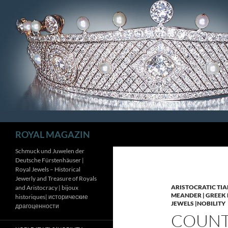
Zum
Inhalt
springen
Suchen
ROYAL MAGAZIN
Schmuck und Juwelen der
Deutsche Fürstenhäuser |
Royal Jewels – Historical
Jewerly and Treasure of Royals
ARISTOCRATIC TIA
and Aristocracy | bijoux
MEANDER | GREEK 
historiques| исторические
JEWELS |NOBILITY
драгоценности
COUNTE