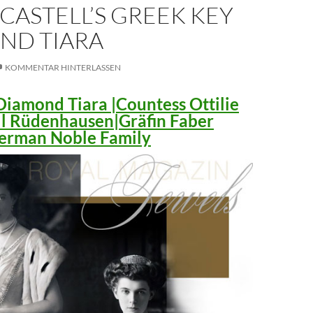
CASTELL’S GREEK KEY
ND TIARA
KOMMENTAR HINTERLASSEN
iamond Tiara |Countess Ottilie
ll Rüdenhausen|Gräfin Faber
 German Noble Family