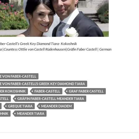
aber-Castell’s Greek Key Diamond Tiara- Kokoshnik
 |Countess Ottlie von Castell Rüdenhausen|Gräfin Faber Castell | German
E VON FABER-CASTELL
E VON FABER-CASTELL’S GREEK KEY DIAMOND TIARA
ER KOKOSHNIK
FABER-CASTELL
GRAF FABER CASTELL
STELL
GRÄFIN FABER-CASTELL MEANDER TIARA
GREQUE TIARA
MEANDER DIADEM
HNIK
MEANDER TIARA