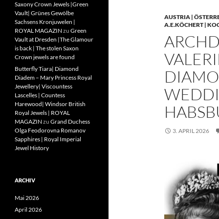
Saxony Crown Jewels |Green
Vault| Grünes Gewölbe
AUSTRIA | ÖSTERR
Sachsens Kronjuwelen |
A.E.KÖCHERT | KO
ROYAL MAGAZIN
zu
Green
ARCHD
Vault at Dresden |The Glamour
is back | The stolen Saxon
VALERI
Crown jewels are found
Butterfly Tiara| Diamond
DIAMO
Diadem – Mary Princess Royal
Jewellery| Viscountess
WEDDIN
Lascelles | Countess
Harewood| Windsor British
HABSB
Royal Jewels | ROYAL
MAGAZIN
zu
Grand Duchess
Olga Feodorovna Romanov
3. APRIL 2026
Sapphires | Royal Imperial
Jewel History
ARCHIV
Mai 2026
April 2026