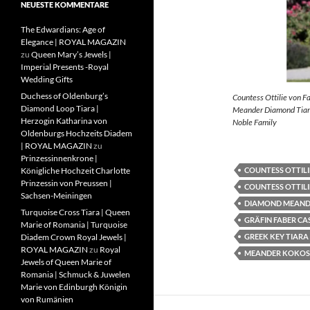
NEUESTE KOMMENTARE
The Edwardians: Age of
Elegance | ROYAL MAGAZIN
zu
Queen Mary’s Jewels |
Imperial Presents -Royal
Wedding Gifts
Duchess of Oldenburg’s
Countess Ottilie von F
Diamond Loop Tiara |
Meander Diamond Tiara
Herzogin Katharina von
Noble Family
Oldenburgs Hochzeits Diadem
| ROYAL MAGAZIN
zu
Prinzessinnenkrone |
COUNTESS OTTILI
Königliche Hochzeit Charlotte
Prinzessin von Preussen |
COUNTESS OTTILI
Sachsen-Meiningen
DIAMOND MEAND
Turquoise Cross Tiara | Queen
GRÄFIN FABER CA
Marie of Romania | Turquoise
GREEK KEY TIARA
Diadem Crown Royal Jewels |
ROYAL MAGAZIN
zu
Royal
MEANDER KOKOS
Jewels of Queen Marie of
Romania | Schmuck & Juwelen
Marie von Edinburgh Königin
von Rumänien