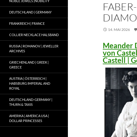
NOBLE JEWELS |NOBILITY
FABER-
DEUTSCHLAND | GERMANY
DIAMO
FRANKREICH | FRANCE
14. MAI 2026
COLLIER NECKLACE HALSBAND
Meander D
RUSSIA | ROMANOV | JEWELLER
von Caste
ARCHIVES
Castell |
GRIECHENLAND | GREEK |
GREECE
AUSTRIA | ÖSTERREICH |
HABSBURG IMPERIAL AND
ROYAL
DEUTSCHLAND-GERMANY |
THURN & TAXIS
AMERIKA | AMERICA USA |
DOLLAR PRINCESSES