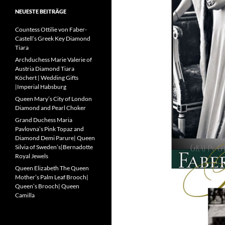
NEUESTE BEITRÄGE
Countess Ottilie von Faber-
Castell’s Greek Key Diamond
Tiara
Archduchess Marie Valerie of
Austria Diamond Tiara
Köchert | Wedding Gifts
|Imperial Habsburg
Queen Mary’s City of London
Diamond and Pearl Choker
Grand Duchess Maria
Pavlovna’s Pink Topaz and
Diamond Demi Parure| Queen
Silvia of Sweden’s|Bernadotte
Royal Jewels
Queen Elizabeth The Queen
Mother’s Palm Leaf Brooch|
Queen’s Brooch| Queen
Camilla