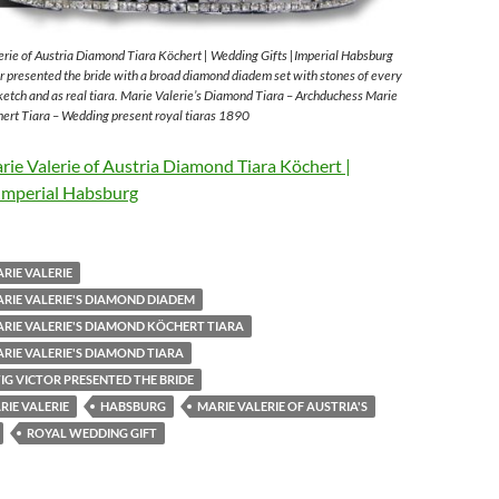
rie of Austria Diamond Tiara Köchert | Wedding Gifts |Imperial Habsburg
 presented the bride with a broad diamond diadem set with stones of every
sketch and as real tiara. Marie Valerie’s Diamond Tiara – Archduchess Marie
ert Tiara – Wedding present royal tiaras 1890
ie Valerie of Austria Diamond Tiara Köchert |
Imperial Habsburg
RIE VALERIE
RIE VALERIE'S DIAMOND DIADEM
RIE VALERIE'S DIAMOND KÖCHERT TIARA
RIE VALERIE'S DIAMOND TIARA
G VICTOR PRESENTED THE BRIDE
IE VALERIE
HABSBURG
MARIE VALERIE OF AUSTRIA'S
ROYAL WEDDING GIFT