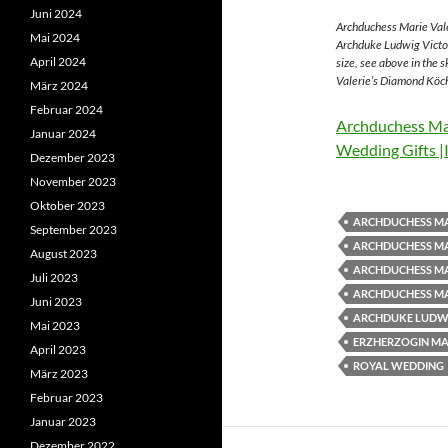
Juni 2024
Archduchess Marie Vale
Mai 2024
Archduke Ludwig Victor
April 2024
size, see above in the 
Valerie’s Diamond Köch
März 2024
Februar 2024
Archduchess Mar
Januar 2024
Wedding Gifts |
Dezember 2023
November 2023
Oktober 2023
ARCHDUCHESS MA
September 2023
ARCHDUCHESS MA
August 2023
ARCHDUCHESS MA
Juli 2023
ARCHDUCHESS MA
Juni 2023
ARCHDUKE LUDWI
Mai 2023
ERZHERZOGIN MAR
April 2023
ROYAL WEDDING
März 2023
Februar 2023
Januar 2023
Dezember 2022