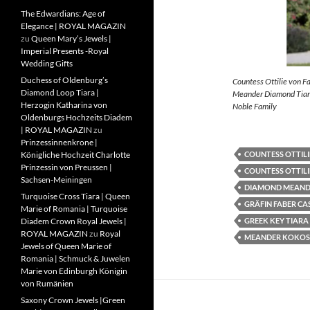
The Edwardians: Age of
Elegance | ROYAL MAGAZIN
zu
Queen Mary’s Jewels |
Imperial Presents -Royal
Wedding Gifts
Duchess of Oldenburg’s
Countess Ottilie von F
Diamond Loop Tiara |
Meander Diamond Tiara
Herzogin Katharina von
Noble Family
Oldenburgs Hochzeits Diadem
| ROYAL MAGAZIN
zu
Prinzessinnenkrone |
COUNTESS OTTILI
Königliche Hochzeit Charlotte
Prinzessin von Preussen |
COUNTESS OTTILI
Sachsen-Meiningen
DIAMOND MEAND
Turquoise Cross Tiara | Queen
GRÄFIN FABER CA
Marie of Romania | Turquoise
GREEK KEY TIARA
Diadem Crown Royal Jewels |
ROYAL MAGAZIN
zu
Royal
MEANDER KOKOS
Jewels of Queen Marie of
Romania | Schmuck & Juwelen
Marie von Edinburgh Königin
von Rumänien
Saxony Crown Jewels |Green