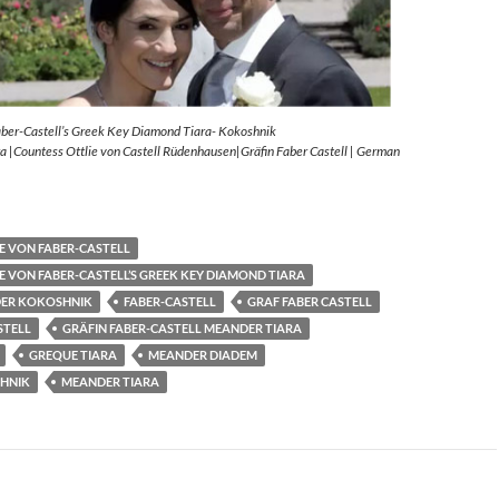
aber-Castell’s Greek Key Diamond Tiara- Kokoshnik
 |Countess Ottlie von Castell Rüdenhausen|Gräfin Faber Castell | German
E VON FABER-CASTELL
E VON FABER-CASTELL’S GREEK KEY DIAMOND TIARA
ER KOKOSHNIK
FABER-CASTELL
GRAF FABER CASTELL
STELL
GRÄFIN FABER-CASTELL MEANDER TIARA
GREQUE TIARA
MEANDER DIADEM
HNIK
MEANDER TIARA