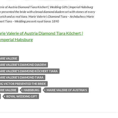
rie of Austria Diamond Tiara Köchert | Wedding Gifts |Imperial Habsburg
 presented the bride with a broad diamond diadem set with stones of every
sketch and as real tiara. Marie Valerie’s Diamond Tiara – Archduchess Marie
ert Tiara – Wedding present royal tiaras 1890
ie Valerie of Austria Diamond Tiara Köchert |
Imperial Habsburg
RIE VALERIE
RIE VALERIE'S DIAMOND DIADEM
RIE VALERIE'S DIAMOND KÖCHERT TIARA
RIE VALERIE'S DIAMOND TIARA
G VICTOR PRESENTED THE BRIDE
IE VALERIE
HABSBURG
MARIE VALERIE OF AUSTRIA'S
ROYAL WEDDING GIFT