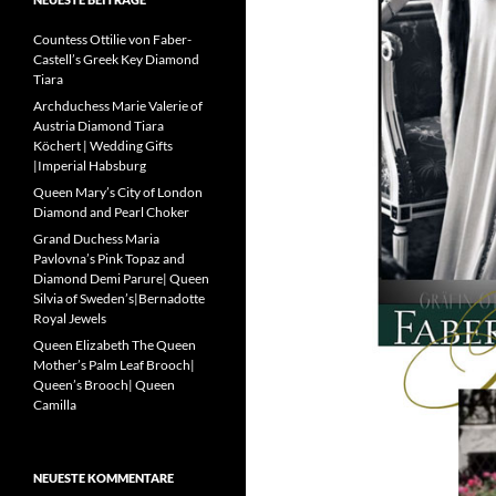
Countess Ottilie von Faber-
Castell’s Greek Key Diamond
Tiara
Archduchess Marie Valerie of
Austria Diamond Tiara
Köchert | Wedding Gifts
|Imperial Habsburg
Queen Mary’s City of London
Diamond and Pearl Choker
Grand Duchess Maria
Pavlovna’s Pink Topaz and
Diamond Demi Parure| Queen
Silvia of Sweden’s|Bernadotte
Royal Jewels
Queen Elizabeth The Queen
Mother’s Palm Leaf Brooch|
Queen’s Brooch| Queen
Camilla
NEUESTE KOMMENTARE