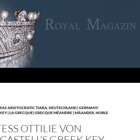
RAS ARISTOCRATIC TIARA
,
DEUTSCHLAND | GERMANY
,
KEY | LA GRECQUE| GRECQUE MÉANDRE | MÄANDER
,
NOBLE
SS OTTILIE VON
CASTELL’S GREEK KEY