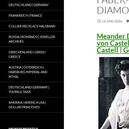
DEUTSCHLAND | GERMANY
DIAMO
FRANKREICH | FRANCE
14. MAI 2026
COLLIER NECKLACE HALSBAND
Meander D
RUSSIA | ROMANOV | JEWELLER
von Caste
ARCHIVES
Castell |
GRIECHENLAND | GREEK |
GREECE
AUSTRIA | ÖSTERREICH |
HABSBURG IMPERIAL AND
ROYAL
DEUTSCHLAND-GERMANY |
THURN & TAXIS
AMERIKA | AMERICA USA |
DOLLAR PRINCESSES
NEUESTE BEITRÄGE