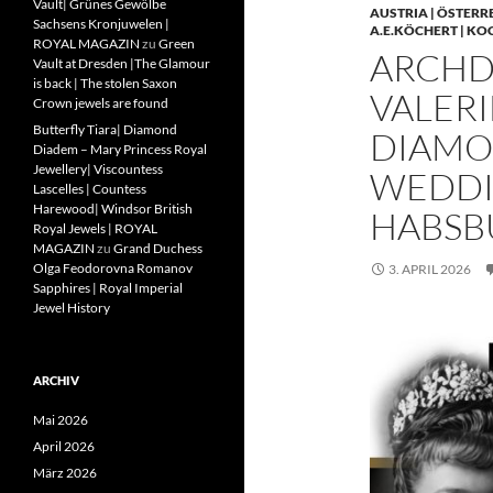
Vault| Grünes Gewölbe
AUSTRIA | ÖSTERR
Sachsens Kronjuwelen |
A.E.KÖCHERT | KO
ROYAL MAGAZIN
zu
Green
ARCHD
Vault at Dresden |The Glamour
is back | The stolen Saxon
VALERI
Crown jewels are found
Butterfly Tiara| Diamond
DIAMO
Diadem – Mary Princess Royal
Jewellery| Viscountess
WEDDIN
Lascelles | Countess
Harewood| Windsor British
HABSB
Royal Jewels | ROYAL
MAGAZIN
zu
Grand Duchess
Olga Feodorovna Romanov
3. APRIL 2026
Sapphires | Royal Imperial
Jewel History
ARCHIV
Mai 2026
April 2026
März 2026