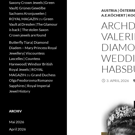
Saxony Crown Jewels |Green
Vault| Grünes Gewölbe
AUSTRIA | ÖSTERR
Sachsens Kronjuwelen |
A.E.KÖCHERT | KO
ROYAL MAGAZIN
zu
Green
ARCHD
Vault at Dresden |The Glamour
is back | The stolen Saxon
VALERI
Crown jewels are found
Butterfly Tiara| Diamond
DIAMO
Diadem – Mary Princess Royal
Jewellery| Viscountess
WEDDIN
Lascelles | Countess
Harewood| Windsor British
HABSB
Royal Jewels | ROYAL
MAGAZIN
zu
Grand Duchess
Olga Feodorovna Romanov
3. APRIL 2026
Sapphires | Royal Imperial
Jewel History
ARCHIV
Mai 2026
April 2026