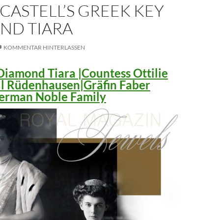
CASTELL’S GREEK KEY
ND TIARA
KOMMENTAR HINTERLASSEN
iamond Tiara |Countess Ottilie
ll Rüdenhausen|Gräfin Faber
 German Noble Family