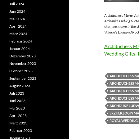
Juli 2024
Juni 2024
Archduchess Marie Vale
Mai 2024
Archduke Ludwig Victor
April 2024
size, see above in the 
Valerie’s Diamond Köch
März 2024
Februar 2024
Archduchess Mar
Januar 2024
Wedding Gifts |
Dezember 2023
November 2023
Oktober 2023
ARCHDUCHESS MA
September 2023
ARCHDUCHESS MA
August 2023
ARCHDUCHESS MA
Juli 2023
ARCHDUCHESS MA
Juni 2023
ARCHDUKE LUDWI
Mai 2023
ERZHERZOGIN MAR
April 2023
ROYAL WEDDING
März 2023
Februar 2023
Januar 2023