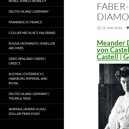
NOBLE JEWELS |NOBILITY
FABER-
DEUTSCHLAND | GERMANY
DIAMO
FRANKREICH | FRANCE
14. MAI 2026
COLLIER NECKLACE HALSBAND
Meander D
RUSSIA | ROMANOV | JEWELLER
von Caste
ARCHIVES
Castell |
GRIECHENLAND | GREEK |
GREECE
AUSTRIA | ÖSTERREICH |
HABSBURG IMPERIAL AND
ROYAL
DEUTSCHLAND-GERMANY |
THURN & TAXIS
AMERIKA | AMERICA USA |
DOLLAR PRINCESSES