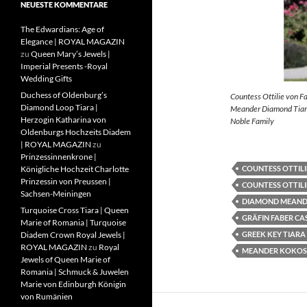
NEUESTE KOMMENTARE
The Edwardians: Age of
Elegance | ROYAL MAGAZIN
zu
Queen Mary’s Jewels |
Imperial Presents -Royal
Wedding Gifts
Duchess of Oldenburg’s
Countess Ottilie von F
Diamond Loop Tiara |
Meander Diamond Tiara
Herzogin Katharina von
Noble Family
Oldenburgs Hochzeits Diadem
| ROYAL MAGAZIN
zu
Prinzessinnenkrone |
COUNTESS OTTILI
Königliche Hochzeit Charlotte
Prinzessin von Preussen |
COUNTESS OTTILI
Sachsen-Meiningen
DIAMOND MEAND
Turquoise Cross Tiara | Queen
GRÄFIN FABER CA
Marie of Romania | Turquoise
GREEK KEY TIARA
Diadem Crown Royal Jewels |
ROYAL MAGAZIN
zu
Royal
MEANDER KOKOS
Jewels of Queen Marie of
Romania | Schmuck & Juwelen
Marie von Edinburgh Königin
von Rumänien