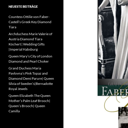
NEUESTE BEITRÄGE
Countess Ottilie von Faber-
Castell’s Greek Key Diamond
Tiara
Archduchess Marie Valerie of
Austria Diamond Tiara
Köchert | Wedding Gifts
|Imperial Habsburg
Queen Mary’s City of London
Diamond and Pearl Choker
Grand Duchess Maria
Pavlovna’s Pink Topaz and
Diamond Demi Parure| Queen
Silvia of Sweden’s|Bernadotte
Royal Jewels
Queen Elizabeth The Queen
Mother’s Palm Leaf Brooch|
Queen’s Brooch| Queen
Camilla