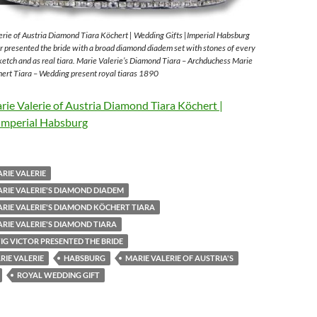
rie of Austria Diamond Tiara Köchert | Wedding Gifts |Imperial Habsburg
 presented the bride with a broad diamond diadem set with stones of every
sketch and as real tiara. Marie Valerie’s Diamond Tiara – Archduchess Marie
ert Tiara – Wedding present royal tiaras 1890
ie Valerie of Austria Diamond Tiara Köchert |
Imperial Habsburg
RIE VALERIE
RIE VALERIE'S DIAMOND DIADEM
RIE VALERIE'S DIAMOND KÖCHERT TIARA
RIE VALERIE'S DIAMOND TIARA
G VICTOR PRESENTED THE BRIDE
IE VALERIE
HABSBURG
MARIE VALERIE OF AUSTRIA'S
ROYAL WEDDING GIFT