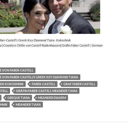
aber-Castell’s Greek Key Diamond Tiara- Kokoshnik
 |Countess Ottlie von Castell Rüdenhausen|Gräfin Faber Castell | German
E VON FABER-CASTELL
E VON FABER-CASTELL’S GREEK KEY DIAMOND TIARA
ER KOKOSHNIK
FABER-CASTELL
GRAF FABER CASTELL
STELL
GRÄFIN FABER-CASTELL MEANDER TIARA
GREQUE TIARA
MEANDER DIADEM
HNIK
MEANDER TIARA