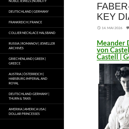
NOBLE JEWELS |NOBILITY
FABER
DEUTSCHLAND | GERMANY
KEY D
FRANKREICH | FRANCE
14. MAI 2026
COLLIER NECKLACE HALSBAND
Meander D
RUSSIA | ROMANOV | JEWELLER
von Caste
ARCHIVES
Castell |
GRIECHENLAND | GREEK |
GREECE
AUSTRIA | ÖSTERREICH |
HABSBURG IMPERIAL AND
ROYAL
DEUTSCHLAND-GERMANY |
THURN & TAXIS
AMERIKA | AMERICA USA |
DOLLAR PRINCESSES