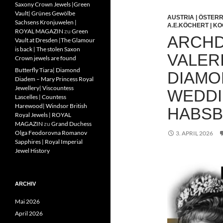
Saxony Crown Jewels |Green
Vault| Grünes Gewölbe
AUSTRIA | ÖSTER
Sachsens Kronjuwelen |
A.E.KÖCHERT | K
ROYAL MAGAZIN
zu
Green
ARCHD
Vault at Dresden |The Glamour
is back | The stolen Saxon
VALER
Crown jewels are found
Butterfly Tiara| Diamond
DIAMO
Diadem – Mary Princess Royal
Jewellery| Viscountess
WEDDI
Lascelles | Countess
Harewood| Windsor British
HABS
Royal Jewels | ROYAL
MAGAZIN
zu
Grand Duchess
Olga Feodorovna Romanov
3. APRIL 2026
Sapphires | Royal Imperial
Jewel History
ARCHIV
Mai 2026
April 2026