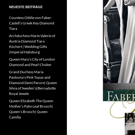
NEUESTE BEITRÄGE
Countess Ottilie von Faber-
Castell’s Greek Key Diamond
Tiara
Archduchess Marie Valerie of
Austria Diamond Tiara
Köchert | Wedding Gifts
|Imperial Habsburg
Queen Mary’s City of London
Diamond and Pearl Choker
Grand Duchess Maria
Pavlovna’s Pink Topaz and
Diamond Demi Parure| Queen
Silvia of Sweden’s|Bernadotte
Royal Jewels
Queen Elizabeth The Queen
Mother’s Palm Leaf Brooch|
Queen’s Brooch| Queen
Camilla