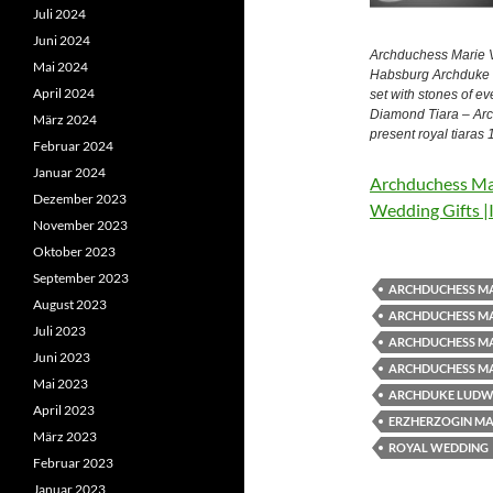
Juli 2024
Juni 2024
Archduchess Marie Va
Mai 2024
Habsburg Archduke L
April 2024
set with stones of ev
Diamond Tiara – Arc
März 2024
present royal tiaras
Februar 2024
Januar 2024
Archduchess Mar
Dezember 2023
Wedding Gifts |
November 2023
Oktober 2023
September 2023
ARCHDUCHESS MA
August 2023
ARCHDUCHESS MA
Juli 2023
ARCHDUCHESS MA
Juni 2023
ARCHDUCHESS MA
Mai 2023
ARCHDUKE LUDWI
April 2023
ERZHERZOGIN MAR
März 2023
ROYAL WEDDING
Februar 2023
Januar 2023