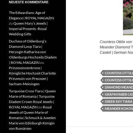
NEUESTE KOMMENTARE
The Edwardians: Age of
Elegance | ROYAL MAGAZIN
zu
Queen Mary’s Jewels |
Imperial Presents -Royal
Wedding Gifts
Duchess of Oldenburg’s
Countess Ottilie vo
Diamond Loop Tiara |
Meander Diamond Tia
Herzogin Katharina von
Castell | German No
Oldenburgs Hochzeits Diadem
| ROYAL MAGAZIN
zu
Prinzessinnenkrone |
COUNTESS OTTILI
Königliche Hochzeit Charlotte
Prinzessin von Preussen |
COUNTESS OTTILI
Sachsen-Meiningen
DIAMOND MEAND
Turquoise Cross Tiara | Queen
GRÄFIN FABER CA
Marie of Romania | Turquoise
GREEK KEY TIARA
Diadem Crown Royal Jewels |
ROYAL MAGAZIN
zu
Royal
MEANDER KOKOS
Jewels of Queen Marie of
Romania | Schmuck & Juwelen
Marie von Edinburgh Königin
von Rumänien