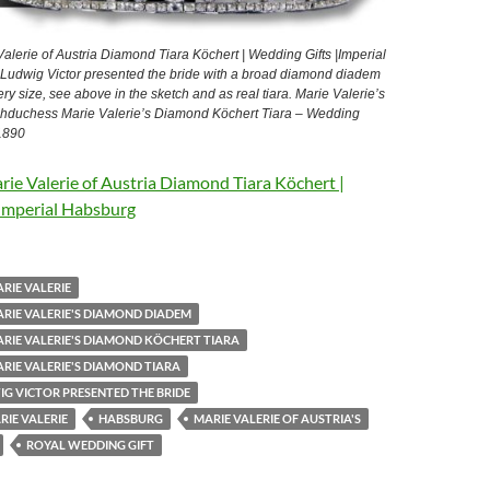
lerie of Austria Diamond Tiara Köchert | Wedding Gifts |Imperial
udwig Victor presented the bride with a broad diamond diadem
ery size, see above in the sketch and as real tiara. Marie Valerie’s
hduchess Marie Valerie’s Diamond Köchert Tiara – Wedding
 1890
ie Valerie of Austria Diamond Tiara Köchert |
Imperial Habsburg
RIE VALERIE
RIE VALERIE'S DIAMOND DIADEM
RIE VALERIE'S DIAMOND KÖCHERT TIARA
RIE VALERIE'S DIAMOND TIARA
G VICTOR PRESENTED THE BRIDE
IE VALERIE
HABSBURG
MARIE VALERIE OF AUSTRIA'S
ROYAL WEDDING GIFT