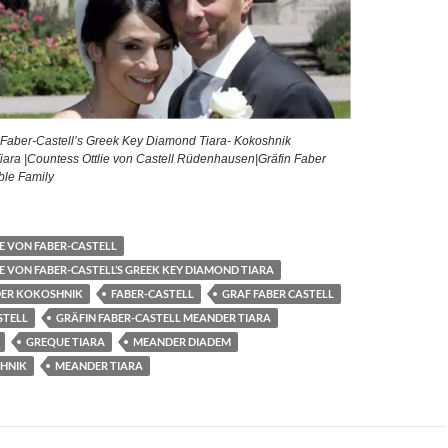
n Faber-Castell’s Greek Key Diamond Tiara- Kokoshnik
ra |Countess Ottlie von Castell Rüdenhausen|Gräfin Faber
ble Family
E VON FABER-CASTELL
E VON FABER-CASTELL’S GREEK KEY DIAMOND TIARA
ER KOKOSHNIK
FABER-CASTELL
GRAF FABER CASTELL
STELL
GRÄFIN FABER-CASTELL MEANDER TIARA
GREQUE TIARA
MEANDER DIADEM
HNIK
MEANDER TIARA