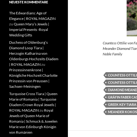
NEUESTE KOMMENTARE
The Edwardians: Age of
Elegance | ROYAL MAGAZIN
zu
Queen Mary’s Jewels |
Imperial Presents -Royal
Wedding Gifts
Duchess of Oldenburg’s
Countess Ottilie von F
Diamond Loop Tiara |
Meander Diamond Tiara
Herzogin Katharina von
Noble Family
Oldenburgs Hochzeits Diadem
| ROYAL MAGAZIN
zu
Prinzessinnenkrone |
COUNTESS OTTILI
Königliche Hochzeit Charlotte
Prinzessin von Preussen |
COUNTESS OTTILI
Sachsen-Meiningen
DIAMOND MEAND
Turquoise Cross Tiara | Queen
GRÄFIN FABER CA
Marie of Romania | Turquoise
GREEK KEY TIARA
Diadem Crown Royal Jewels |
ROYAL MAGAZIN
zu
Royal
MEANDER KOKOS
Jewels of Queen Marie of
Romania | Schmuck & Juwelen
Marie von Edinburgh Königin
von Rumänien