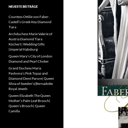
NEUESTE BEITRÄGE
Countess Ottilie von Faber-
Castell’s Greek Key Diamond
Tiara
Archduchess Marie Valerie of
Austria Diamond Tiara
Köchert | Wedding Gifts
|Imperial Habsburg
Queen Mary’s City of London
Diamond and Pearl Choker
Grand Duchess Maria
Pavlovna’s Pink Topaz and
Diamond Demi Parure| Queen
Silvia of Sweden’s|Bernadotte
Royal Jewels
Queen Elizabeth The Queen
Mother’s Palm Leaf Brooch|
Queen’s Brooch| Queen
Camilla