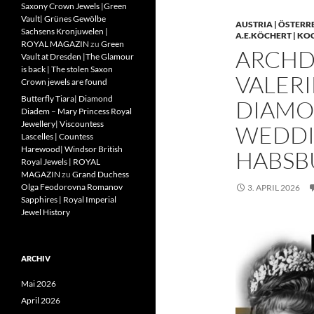
Saxony Crown Jewels |Green
Vault| Grünes Gewölbe
AUSTRIA | ÖSTERR
Sachsens Kronjuwelen |
A.E.KÖCHERT | KO
ROYAL MAGAZIN
zu
Green
ARCHD
Vault at Dresden |The Glamour
is back | The stolen Saxon
VALERI
Crown jewels are found
Butterfly Tiara| Diamond
DIAMO
Diadem – Mary Princess Royal
Jewellery| Viscountess
WEDDIN
Lascelles | Countess
Harewood| Windsor British
HABSB
Royal Jewels | ROYAL
MAGAZIN
zu
Grand Duchess
Olga Feodorovna Romanov
3. APRIL 2026
Sapphires | Royal Imperial
Jewel History
ARCHIV
Mai 2026
April 2026