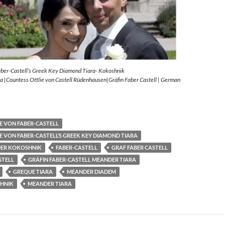
aber-Castell’s Greek Key Diamond Tiara- Kokoshnik
 |Countess Ottlie von Castell Rüdenhausen|Gräfin Faber Castell | German
E VON FABER-CASTELL
E VON FABER-CASTELL’S GREEK KEY DIAMOND TIARA
ER KOKOSHNIK
FABER-CASTELL
GRAF FABER CASTELL
STELL
GRÄFIN FABER-CASTELL MEANDER TIARA
GREQUE TIARA
MEANDER DIADEM
HNIK
MEANDER TIARA