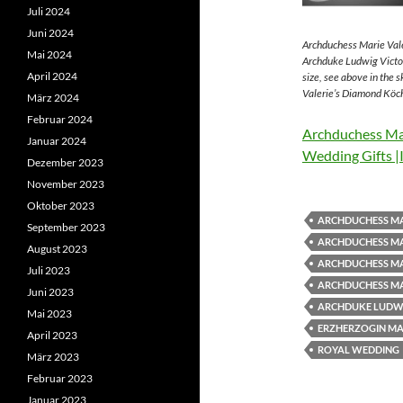
Juli 2024
Juni 2024
Archduchess Marie Vale
Mai 2024
Archduke Ludwig Victor
April 2024
size, see above in the 
Valerie’s Diamond Köch
März 2024
Februar 2024
Archduchess Mar
Januar 2024
Wedding Gifts |
Dezember 2023
November 2023
Oktober 2023
ARCHDUCHESS MA
September 2023
ARCHDUCHESS MA
August 2023
ARCHDUCHESS MA
Juli 2023
ARCHDUCHESS MA
Juni 2023
ARCHDUKE LUDWI
Mai 2023
ERZHERZOGIN MAR
April 2023
ROYAL WEDDING
März 2023
Februar 2023
Januar 2023