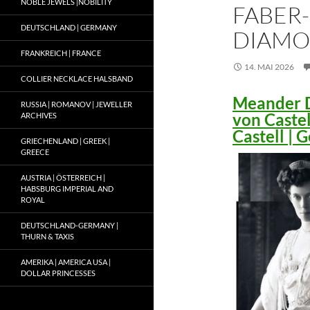
NOBLE JEWELS |NOBILITY
FABER-
DEUTSCHLAND | GERMANY
DIAMO
FRANKREICH | FRANCE
14. MAI 2026
COLLIER NECKLACE HALSBAND
Meander D
RUSSIA | ROMANOV | JEWELLER
von Caste
ARCHIVES
Castell |
GRIECHENLAND | GREEK |
GREECE
AUSTRIA | ÖSTERREICH |
HABSBURG IMPERIAL AND
ROYAL
DEUTSCHLAND-GERMANY |
THURN & TAXIS
AMERIKA | AMERICA USA |
DOLLAR PRINCESSES