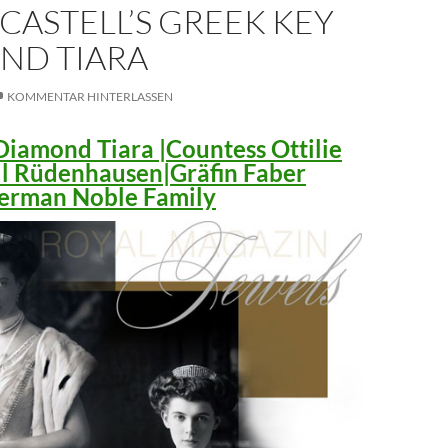
CASTELL’S GREEK KEY
ND TIARA
KOMMENTAR HINTERLASSEN
iamond Tiara |Countess Ottilie
ll Rüdenhausen|Gräfin Faber
 German Noble Family