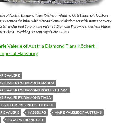
rie of Austria Diamond Tiara Köchert | Wedding Gifts |Imperial Habsburg
 presented the bride with a broad diamond diadem set with stones of every
sketch and as real tiara. Marie Valerie’s Diamond Tiara – Archduchess Marie
ert Tiara – Wedding present royal tiaras 1890
ie Valerie of Austria Diamond Tiara Köchert |
Imperial Habsburg
RIE VALERIE
RIE VALERIE'S DIAMOND DIADEM
RIE VALERIE'S DIAMOND KÖCHERT TIARA
RIE VALERIE'S DIAMOND TIARA
G VICTOR PRESENTED THE BRIDE
IE VALERIE
HABSBURG
MARIE VALERIE OF AUSTRIA'S
ROYAL WEDDING GIFT