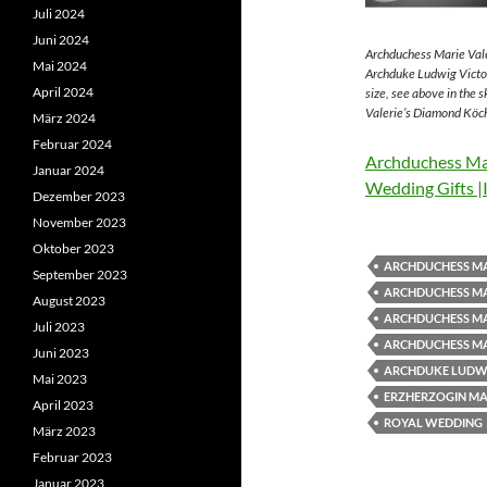
Juli 2024
Juni 2024
Archduchess Marie Vale
Mai 2024
Archduke Ludwig Victor
April 2024
size, see above in the 
Valerie’s Diamond Köch
März 2024
Februar 2024
Archduchess Mar
Januar 2024
Wedding Gifts |
Dezember 2023
November 2023
Oktober 2023
ARCHDUCHESS MA
September 2023
ARCHDUCHESS MA
August 2023
ARCHDUCHESS MA
Juli 2023
ARCHDUCHESS MA
Juni 2023
ARCHDUKE LUDWI
Mai 2023
ERZHERZOGIN MAR
April 2023
ROYAL WEDDING
März 2023
Februar 2023
Januar 2023