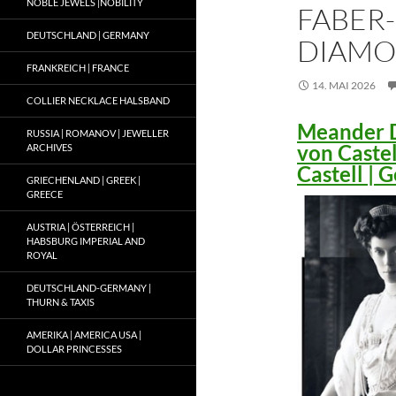
NOBLE JEWELS |NOBILITY
FABER-
DEUTSCHLAND | GERMANY
DIAMO
FRANKREICH | FRANCE
14. MAI 2026
COLLIER NECKLACE HALSBAND
Meander D
RUSSIA | ROMANOV | JEWELLER
von Caste
ARCHIVES
Castell |
GRIECHENLAND | GREEK |
GREECE
AUSTRIA | ÖSTERREICH |
HABSBURG IMPERIAL AND
ROYAL
DEUTSCHLAND-GERMANY |
THURN & TAXIS
AMERIKA | AMERICA USA |
DOLLAR PRINCESSES