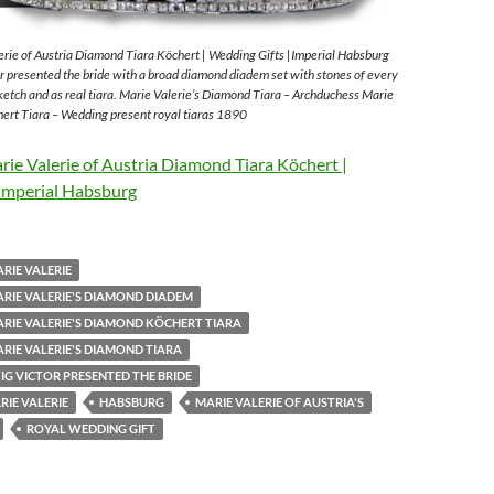
rie of Austria Diamond Tiara Köchert | Wedding Gifts |Imperial Habsburg
 presented the bride with a broad diamond diadem set with stones of every
sketch and as real tiara. Marie Valerie’s Diamond Tiara – Archduchess Marie
ert Tiara – Wedding present royal tiaras 1890
ie Valerie of Austria Diamond Tiara Köchert |
Imperial Habsburg
RIE VALERIE
RIE VALERIE'S DIAMOND DIADEM
RIE VALERIE'S DIAMOND KÖCHERT TIARA
RIE VALERIE'S DIAMOND TIARA
G VICTOR PRESENTED THE BRIDE
IE VALERIE
HABSBURG
MARIE VALERIE OF AUSTRIA'S
ROYAL WEDDING GIFT