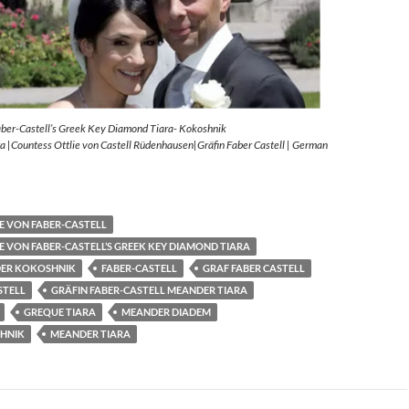
aber-Castell’s Greek Key Diamond Tiara- Kokoshnik
 |Countess Ottlie von Castell Rüdenhausen|Gräfin Faber Castell | German
E VON FABER-CASTELL
E VON FABER-CASTELL’S GREEK KEY DIAMOND TIARA
ER KOKOSHNIK
FABER-CASTELL
GRAF FABER CASTELL
STELL
GRÄFIN FABER-CASTELL MEANDER TIARA
GREQUE TIARA
MEANDER DIADEM
HNIK
MEANDER TIARA