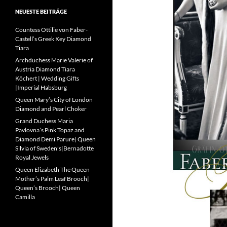
NEUESTE BEITRÄGE
Countess Ottilie von Faber-
Castell’s Greek Key Diamond
Tiara
Archduchess Marie Valerie of
Austria Diamond Tiara
Köchert | Wedding Gifts
|Imperial Habsburg
Queen Mary’s City of London
Diamond and Pearl Choker
Grand Duchess Maria
Pavlovna’s Pink Topaz and
Diamond Demi Parure| Queen
Silvia of Sweden’s|Bernadotte
Royal Jewels
Queen Elizabeth The Queen
Mother’s Palm Leaf Brooch|
Queen’s Brooch| Queen
Camilla