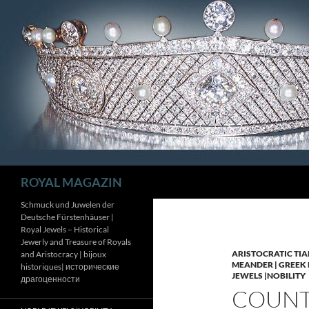
Zum
Inhalt
springen
Suchen
ROYAL MAGAZIN
Schmuck und Juwelen der
Deutsche Fürstenhäuser |
Royal Jewels – Historical
Jewerly and Treasure of Royals
ARISTOCRATIC TIA
and Aristocracy | bijoux
MEANDER | GREEK 
historiques| исторические
JEWELS |NOBILITY
драгоценности
COUNTE