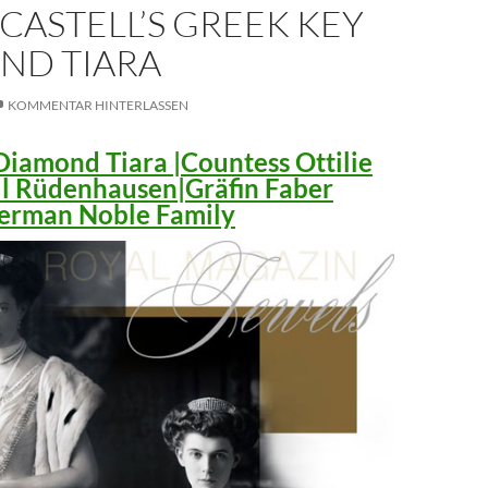
CASTELL’S GREEK KEY
ND TIARA
KOMMENTAR HINTERLASSEN
iamond Tiara |Countess Ottilie
ll Rüdenhausen|Gräfin Faber
 German Noble Family