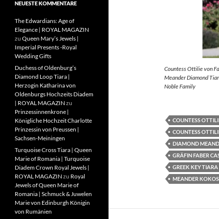
NEUESTE KOMMENTARE
The Edwardians: Age of
Elegance | ROYAL MAGAZIN
zu
Queen Mary’s Jewels |
Imperial Presents -Royal
Wedding Gifts
Duchess of Oldenburg’s
Countess Ottilie von F
Diamond Loop Tiara |
Meander Diamond Tiara
Herzogin Katharina von
Noble Family
Oldenburgs Hochzeits Diadem
| ROYAL MAGAZIN
zu
Prinzessinnenkrone |
COUNTESS OTTILI
Königliche Hochzeit Charlotte
Prinzessin von Preussen |
COUNTESS OTTILI
Sachsen-Meiningen
DIAMOND MEAND
Turquoise Cross Tiara | Queen
GRÄFIN FABER CA
Marie of Romania | Turquoise
GREEK KEY TIARA
Diadem Crown Royal Jewels |
ROYAL MAGAZIN
zu
Royal
MEANDER KOKOS
Jewels of Queen Marie of
Romania | Schmuck & Juwelen
Marie von Edinburgh Königin
von Rumänien