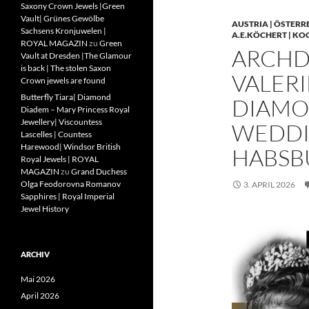
Saxony Crown Jewels |Green
Vault| Grünes Gewölbe
AUSTRIA | ÖSTERR
Sachsens Kronjuwelen |
A.E.KÖCHERT | KO
ROYAL MAGAZIN
zu
Green
ARCHD
Vault at Dresden |The Glamour
is back | The stolen Saxon
VALERI
Crown jewels are found
Butterfly Tiara| Diamond
DIAMO
Diadem – Mary Princess Royal
Jewellery| Viscountess
WEDDIN
Lascelles | Countess
Harewood| Windsor British
HABSB
Royal Jewels | ROYAL
MAGAZIN
zu
Grand Duchess
Olga Feodorovna Romanov
3. APRIL 2026
Sapphires | Royal Imperial
Jewel History
ARCHIV
Mai 2026
April 2026