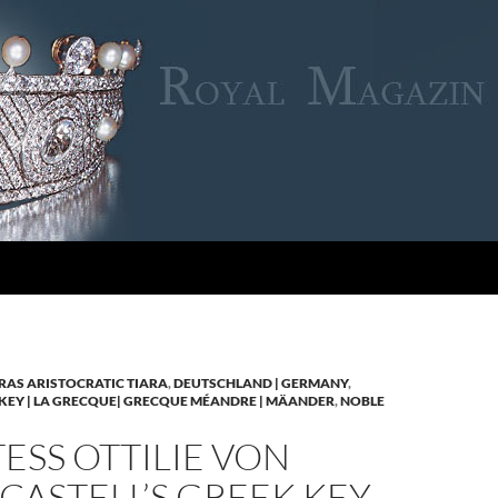
RAS ARISTOCRATIC TIARA
,
DEUTSCHLAND | GERMANY
,
KEY | LA GRECQUE| GRECQUE MÉANDRE | MÄANDER
,
NOBLE
SS OTTILIE VON
CASTELL’S GREEK KEY