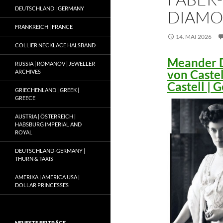
DEUTSCHLAND | GERMANY
DIAMO
FRANKREICH | FRANCE
14. MAI 2026
COLLIER NECKLACE HALSBAND
Meander D
RUSSIA | ROMANOV | JEWELLER
von Caste
ARCHIVES
Castell |
GRIECHENLAND | GREEK |
GREECE
AUSTRIA | ÖSTERREICH |
HABSBURG IMPERIAL AND
ROYAL
DEUTSCHLAND-GERMANY |
THURN & TAXIS
AMERIKA | AMERICA USA |
DOLLAR PRINCESSES
NEUESTE BEITRÄGE