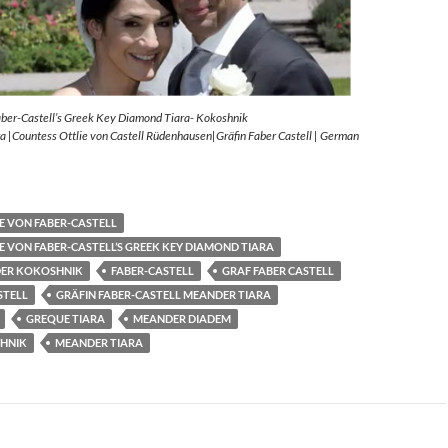
aber-Castell’s Greek Key Diamond Tiara- Kokoshnik
 |Countess Ottlie von Castell Rüdenhausen|Gräfin Faber Castell | German
E VON FABER-CASTELL
E VON FABER-CASTELL’S GREEK KEY DIAMOND TIARA
ER KOKOSHNIK
FABER-CASTELL
GRAF FABER CASTELL
STELL
GRÄFIN FABER-CASTELL MEANDER TIARA
GREQUE TIARA
MEANDER DIADEM
HNIK
MEANDER TIARA