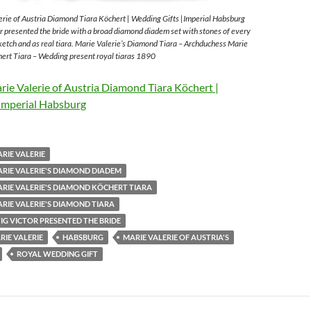
rie of Austria Diamond Tiara Köchert | Wedding Gifts |Imperial Habsburg
 presented the bride with a broad diamond diadem set with stones of every
sketch and as real tiara. Marie Valerie’s Diamond Tiara – Archduchess Marie
ert Tiara – Wedding present royal tiaras 1890
ie Valerie of Austria Diamond Tiara Köchert |
Imperial Habsburg
RIE VALERIE
RIE VALERIE'S DIAMOND DIADEM
RIE VALERIE'S DIAMOND KÖCHERT TIARA
RIE VALERIE'S DIAMOND TIARA
G VICTOR PRESENTED THE BRIDE
IE VALERIE
HABSBURG
MARIE VALERIE OF AUSTRIA'S
ROYAL WEDDING GIFT