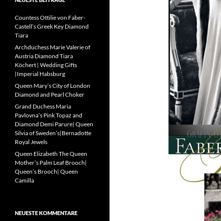
Countess Ottilie von Faber-
Castell’s Greek Key Diamond
Tiara
Archduchess Marie Valerie of
Austria Diamond Tiara
Köchert | Wedding Gifts
|Imperial Habsburg
Queen Mary’s City of London
Diamond and Pearl Choker
Grand Duchess Maria
Pavlovna’s Pink Topaz and
Diamond Demi Parure| Queen
Silvia of Sweden’s|Bernadotte
Royal Jewels
Queen Elizabeth The Queen
Mother’s Palm Leaf Brooch|
Queen’s Brooch| Queen
Camilla
NEUESTE KOMMENTARE