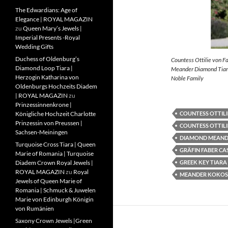
The Edwardians: Age of
Elegance | ROYAL MAGAZIN
zu
Queen Mary’s Jewels |
Imperial Presents -Royal
Wedding Gifts
Duchess of Oldenburg’s
Countess Ottilie von F
Diamond Loop Tiara |
Meander Diamond Tiara
Herzogin Katharina von
Noble Family
Oldenburgs Hochzeits Diadem
| ROYAL MAGAZIN
zu
Prinzessinnenkrone |
COUNTESS OTTILI
Königliche Hochzeit Charlotte
Prinzessin von Preussen |
COUNTESS OTTILI
Sachsen-Meiningen
DIAMOND MEAND
Turquoise Cross Tiara | Queen
GRÄFIN FABER CA
Marie of Romania | Turquoise
GREEK KEY TIARA
Diadem Crown Royal Jewels |
ROYAL MAGAZIN
zu
Royal
MEANDER KOKOS
Jewels of Queen Marie of
Romania | Schmuck & Juwelen
Marie von Edinburgh Königin
von Rumänien
Saxony Crown Jewels |Green