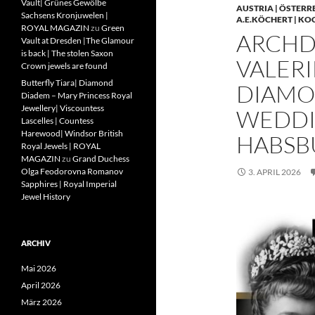
Vault| Grünes Gewölbe
AUSTRIA | ÖSTERR
Sachsens Kronjuwelen |
A.E.KÖCHERT | KO
ROYAL MAGAZIN
zu
Green
ARCHD
Vault at Dresden |The Glamour
is back | The stolen Saxon
VALERI
Crown jewels are found
Butterfly Tiara| Diamond
DIAMO
Diadem – Mary Princess Royal
Jewellery| Viscountess
WEDDIN
Lascelles | Countess
Harewood| Windsor British
HABSB
Royal Jewels | ROYAL
MAGAZIN
zu
Grand Duchess
Olga Feodorovna Romanov
3. APRIL 2026
Sapphires | Royal Imperial
Jewel History
ARCHIV
Mai 2026
April 2026
März 2026