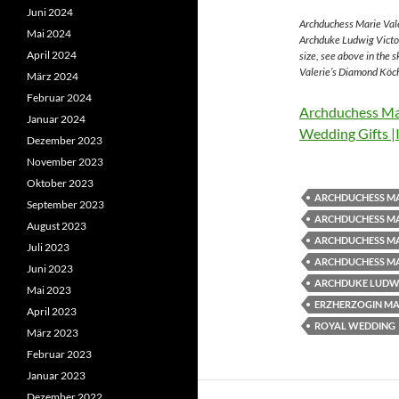
Juni 2024
Archduchess Marie Vale
Mai 2024
Archduke Ludwig Victor
April 2024
size, see above in the 
Valerie’s Diamond Köch
März 2024
Februar 2024
Archduchess Mar
Januar 2024
Wedding Gifts |
Dezember 2023
November 2023
Oktober 2023
ARCHDUCHESS MA
September 2023
ARCHDUCHESS MA
August 2023
ARCHDUCHESS MA
Juli 2023
ARCHDUCHESS MA
Juni 2023
ARCHDUKE LUDWI
Mai 2023
ERZHERZOGIN MAR
April 2023
ROYAL WEDDING
März 2023
Februar 2023
Januar 2023
Dezember 2022